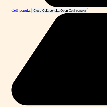
Celá ponuka
Close Celá ponuka
Open Celá ponuka