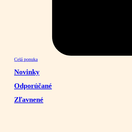
Celá ponuka
Novinky
Odporúčané
Zľavnené