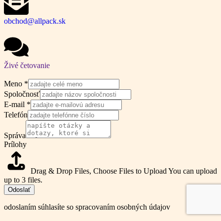
obchod@allpack.sk
Živé četovanie
Meno
*
Spoločnosť
E-mail
*
Telefón
Správa
Prílohy
Drag & Drop Files,
Choose Files to Upload
You can upload
up to 3 files.
Odoslať
odoslaním súhlasíte so spracovaním osobných údajov