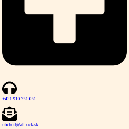
+421 910 751 051
obchod@allpack.sk