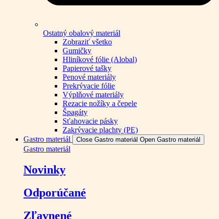
Ostatný obalový materiál
Zobraziť všetko
Gumičky
Hliníkové fólie (Alobal)
Papierové tašky
Penové materiály
Prekrývacie fólie
Výplňové materiály
Rezacie nožíky a čepele
Špagáty
Sťahovacie pásky
Zakrývacie plachty (PE)
Gastro materiál
Close Gastro materiál
Open Gastro materiál
Gastro materiál
Novinky
Odporúčané
Zľavnené