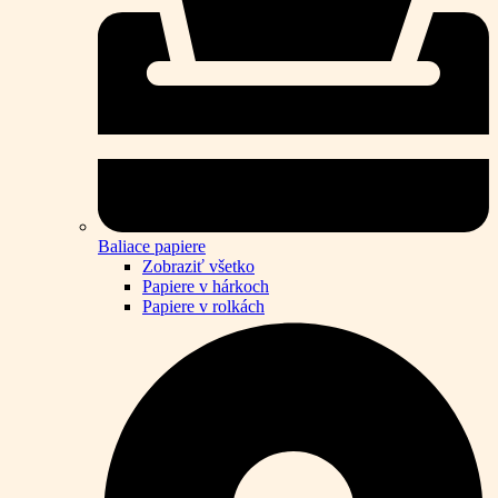
Baliace papiere
Zobraziť všetko
Papiere v hárkoch
Papiere v rolkách