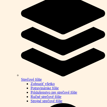
Strečové fólie
Zobraziť všetko
Potravinárske fólie
Príslušenstvo pre strečové fólie
Ručné strečové fólie
Strojné strečové fólie