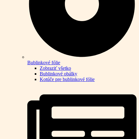
Bublinkové fólie
Zobraziť všetko
Bublinkové obálky
Kotúče pre bublinkové fólie