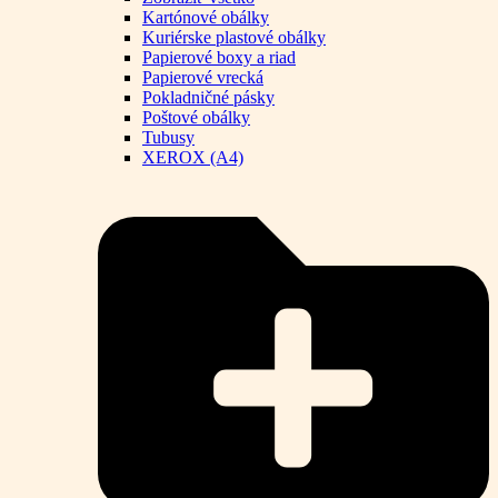
Kartónové obálky
Kuriérske plastové obálky
Papierové boxy a riad
Papierové vrecká
Pokladničné pásky
Poštové obálky
Tubusy
XEROX (A4)