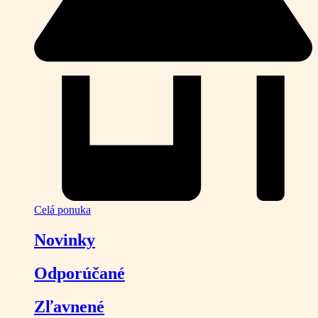
Celá ponuka
Novinky
Odporúčané
Zľavnené