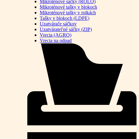
Mikroténové sáčky (ROLO)
Mikroténové tašky v blokoch
Mikroténové tašky v rolkách
Tašky v blokoch (LDPE)
Uzatvárače sáčkov
Uzatvárateľné sáčky (ZIP)
Vrecia (AGRO)
Vrecia na odpad