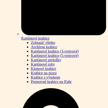
Kartónové krabice
Zobraziť všetko
Archívne krabice
Kartónové krabice (3-vrstvové)
Kartónové krabice (5-vrstvové)
Kartónové preložky
Kartónové rohy
Klopové krabice
Krabice na pizzu
Krabice s výsekom
Prepravné krabice na fľaše