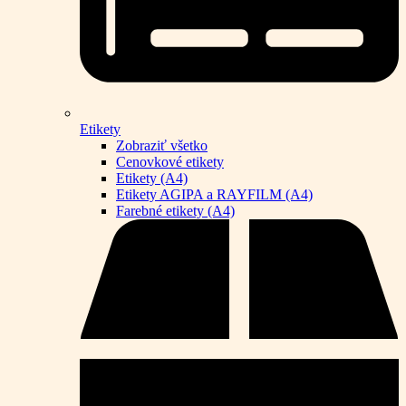
Etikety
Zobraziť všetko
Cenovkové etikety
Etikety (A4)
Etikety AGIPA a RAYFILM (A4)
Farebné etikety (A4)