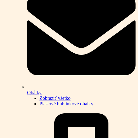
Obálky
Zobraziť všetko
Plastové bublinkové obálky