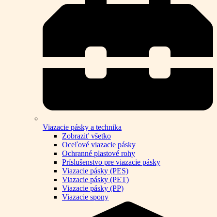
Viazacie pásky a technika
Zobraziť všetko
Oceľové viazacie pásky
Ochranné plastové rohy
Príslušenstvo pre viazacie pásky
Viazacie pásky (PES)
Viazacie pásky (PET)
Viazacie pásky (PP)
Viazacie spony