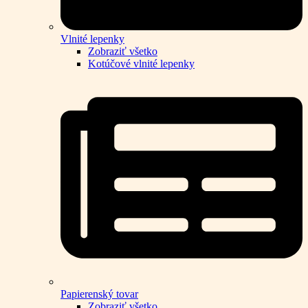
Vlnité lepenky
Zobraziť všetko
Kotúčové vlnité lepenky
Papierenský tovar
Zobraziť všetko