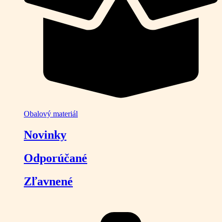
Obalový materiál
Novinky
Odporúčané
Zľavnené