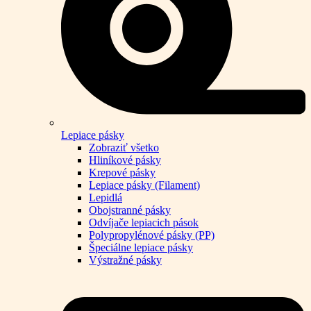
Lepiace pásky
Zobraziť všetko
Hliníkové pásky
Krepové pásky
Lepiace pásky (Filament)
Lepidlá
Obojstranné pásky
Odvíjače lepiacich pások
Polypropylénové pásky (PP)
Špeciálne lepiace pásky
Výstražné pásky