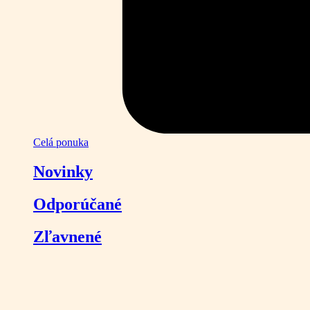
Celá ponuka
Novinky
Odporúčané
Zľavnené