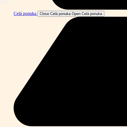
Celá ponuka
Close Celá ponuka
Open Celá ponuka