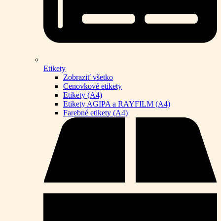
Etikety
Zobraziť všetko
Cenovkové etikety
Etikety (A4)
Etikety AGIPA a RAYFILM (A4)
Farebné etikety (A4)