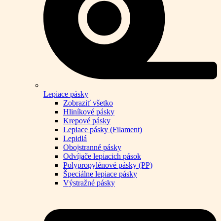
Lepiace pásky
Zobraziť všetko
Hliníkové pásky
Krepové pásky
Lepiace pásky (Filament)
Lepidlá
Obojstranné pásky
Odvíjače lepiacich pások
Polypropylénové pásky (PP)
Špeciálne lepiace pásky
Výstražné pásky