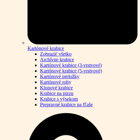
Kartónové krabice
Zobraziť všetko
Archívne krabice
Kartónové krabice (3-vrstvové)
Kartónové krabice (5-vrstvové)
Kartónové preložky
Kartónové rohy
Klopové krabice
Krabice na pizzu
Krabice s výsekom
Prepravné krabice na fľaše