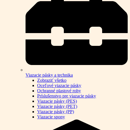
Viazacie pásky a technika
Zobraziť všetko
Oceľové viazacie pásky
Ochranné plastové rohy
Príslušenstvo pre viazacie pásky
Viazacie pásky (PES)
Viazacie pásky (PET)
Viazacie pásky (PP)
Viazacie spony