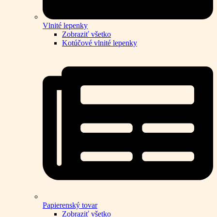
Vlnité lepenky
Zobraziť všetko
Kotúčové vlnité lepenky
Papierenský tovar
Zobraziť všetko