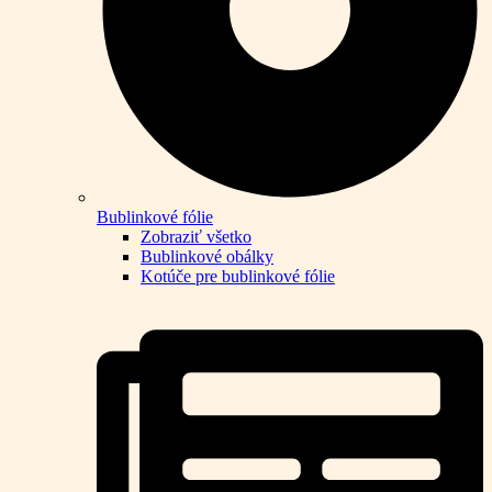
Bublinkové fólie
Zobraziť všetko
Bublinkové obálky
Kotúče pre bublinkové fólie