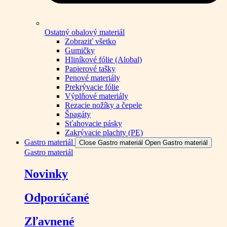
Ostatný obalový materiál
Zobraziť všetko
Gumičky
Hliníkové fólie (Alobal)
Papierové tašky
Penové materiály
Prekrývacie fólie
Výplňové materiály
Rezacie nožíky a čepele
Špagáty
Sťahovacie pásky
Zakrývacie plachty (PE)
Gastro materiál
Close Gastro materiál
Open Gastro materiál
Gastro materiál
Novinky
Odporúčané
Zľavnené