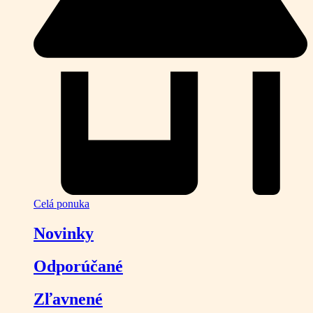
Celá ponuka
Novinky
Odporúčané
Zľavnené