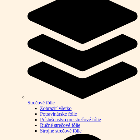
Strečové fólie
Zobraziť všetko
Potravinárske fólie
Príslušenstvo pre strečové fólie
Ručné strečové fólie
Strojné strečové fólie