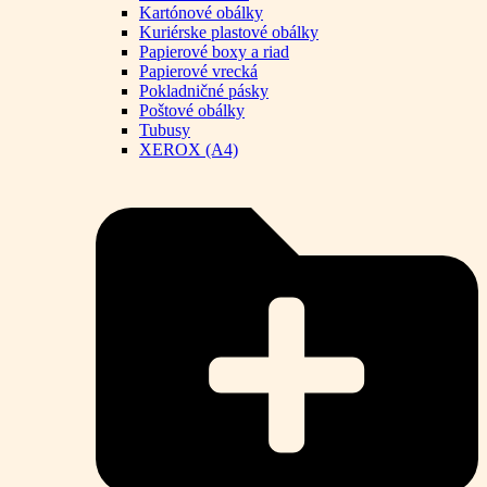
Kartónové obálky
Kuriérske plastové obálky
Papierové boxy a riad
Papierové vrecká
Pokladničné pásky
Poštové obálky
Tubusy
XEROX (A4)