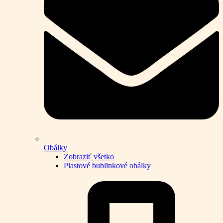
Obálky
Zobraziť všetko
Plastové bublinkové obálky