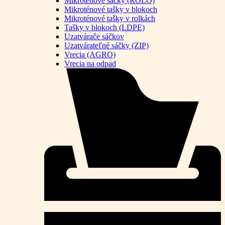
Mikroténové sáčky (ROLO)
Mikroténové tašky v blokoch
Mikroténové tašky v rolkách
Tašky v blokoch (LDPE)
Uzatvárače sáčkov
Uzatvárateľné sáčky (ZIP)
Vrecia (AGRO)
Vrecia na odpad