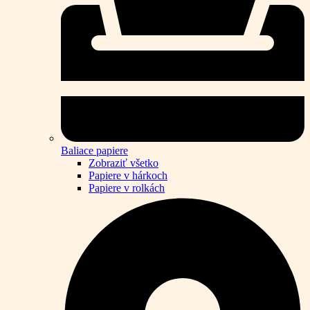
Baliace papiere
Zobraziť všetko
Papiere v hárkoch
Papiere v rolkách