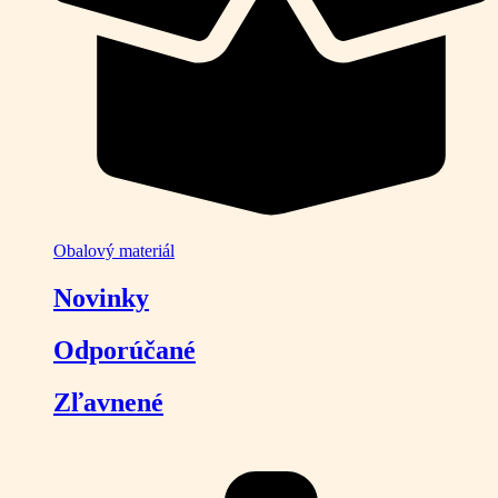
Obalový materiál
Novinky
Odporúčané
Zľavnené