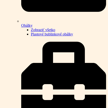
Obálky
Zobraziť všetko
Plastové bublinkové obálky