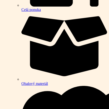
Celá ponuka
Obalový materiál