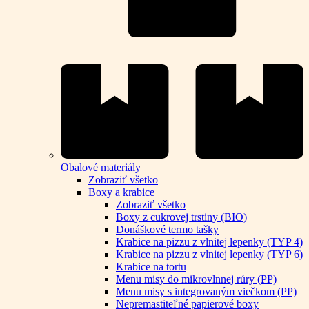
Obalové materiály
Zobraziť všetko
Boxy a krabice
Zobraziť všetko
Boxy z cukrovej trstiny (BIO)
Donáškové termo tašky
Krabice na pizzu z vlnitej lepenky (TYP 4)
Krabice na pizzu z vlnitej lepenky (TYP 6)
Krabice na tortu
Menu misy do mikrovlnnej rúry (PP)
Menu misy s integrovaným viečkom (PP)
Nepremastiteľné papierové boxy