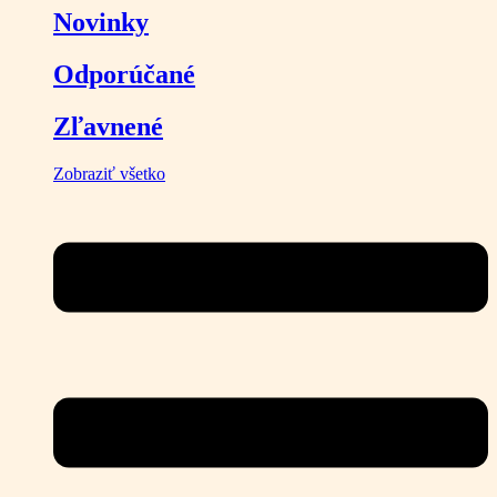
Novinky
Odporúčané
Zľavnené
Zobraziť všetko