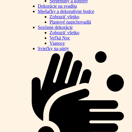
Serpentíny a konfety
Dekorácie na svadbu
Miešačky a dekoratívne bodce
Zobraziť všetko
Plastové napichovadlá
Sezónne dekorácie
Zobraziť všetko
Veľká Noc
Vianoce
Sviečky na párty