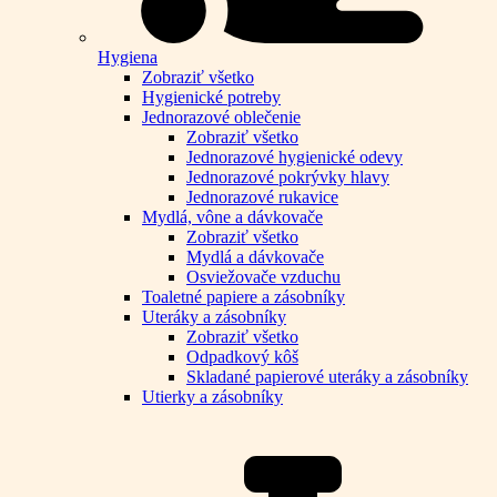
Hygiena
Zobraziť všetko
Hygienické potreby
Jednorazové oblečenie
Zobraziť všetko
Jednorazové hygienické odevy
Jednorazové pokrývky hlavy
Jednorazové rukavice
Mydlá, vône a dávkovače
Zobraziť všetko
Mydlá a dávkovače
Osviežovače vzduchu
Toaletné papiere a zásobníky
Uteráky a zásobníky
Zobraziť všetko
Odpadkový kôš
Skladané papierové uteráky a zásobníky
Utierky a zásobníky