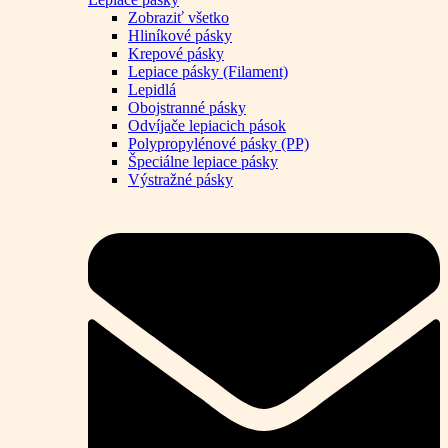
Zobraziť všetko
Hliníkové pásky
Krepové pásky
Lepiace pásky (Filament)
Lepidlá
Obojstranné pásky
Odvíjače lepiacich pások
Polypropylénové pásky (PP)
Špeciálne lepiace pásky
Výstražné pásky