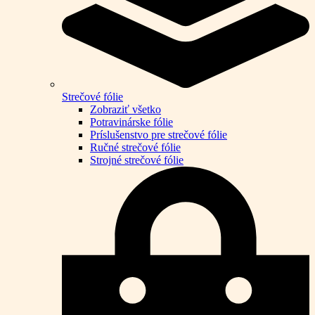
Strečové fólie
Zobraziť všetko
Potravinárske fólie
Príslušenstvo pre strečové fólie
Ručné strečové fólie
Strojné strečové fólie