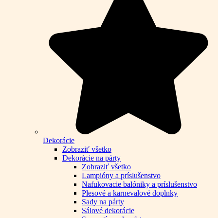
Dekorácie
Zobraziť všetko
Dekorácie na párty
Zobraziť všetko
Lampióny a príslušenstvo
Nafukovacie balóniky a príslušenstvo
Plesové a karnevalové doplnky
Sady na párty
Sálové dekorácie