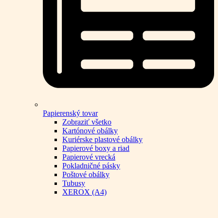
Papierenský tovar
Zobraziť všetko
Kartónové obálky
Kuriérske plastové obálky
Papierové boxy a riad
Papierové vrecká
Pokladničné pásky
Poštové obálky
Tubusy
XEROX (A4)