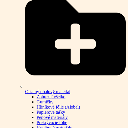
Ostatný obalový materiál
Zobraziť všetko
Gumičky
Hliníkové fólie (Alobal)
Papierové tašky
Penové materiály
Prekrývacie fólie
Výplňové materiály