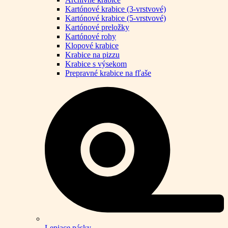
Kartónové krabice (3-vrstvové)
Kartónové krabice (5-vrstvové)
Kartónové preložky
Kartónové rohy
Klopové krabice
Krabice na pizzu
Krabice s výsekom
Prepravné krabice na fľaše
Lepiace pásky