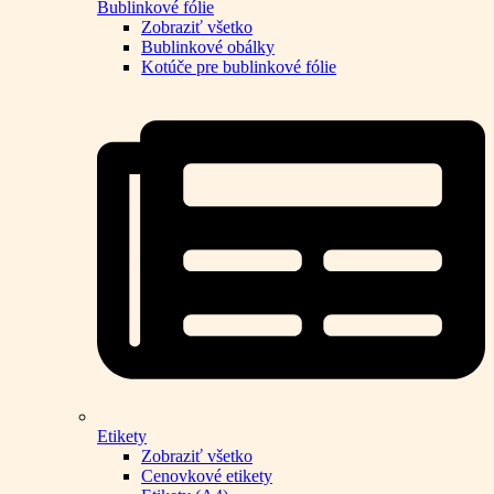
Bublinkové fólie
Zobraziť všetko
Bublinkové obálky
Kotúče pre bublinkové fólie
Etikety
Zobraziť všetko
Cenovkové etikety