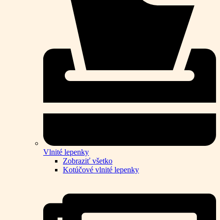
Vlnité lepenky
Zobraziť všetko
Kotúčové vlnité lepenky