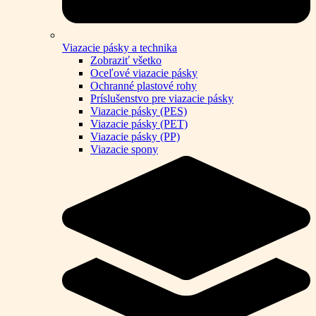
Viazacie pásky a technika
Zobraziť všetko
Oceľové viazacie pásky
Ochranné plastové rohy
Príslušenstvo pre viazacie pásky
Viazacie pásky (PES)
Viazacie pásky (PET)
Viazacie pásky (PP)
Viazacie spony