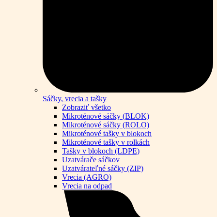
Sáčky, vrecia a tašky
Zobraziť všetko
Mikroténové sáčky (BLOK)
Mikroténové sáčky (ROLO)
Mikroténové tašky v blokoch
Mikroténové tašky v rolkách
Tašky v blokoch (LDPE)
Uzatvárače sáčkov
Uzatvárateľné sáčky (ZIP)
Vrecia (AGRO)
Vrecia na odpad