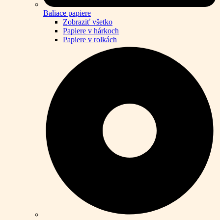
Baliace papiere
Zobraziť všetko
Papiere v hárkoch
Papiere v rolkách