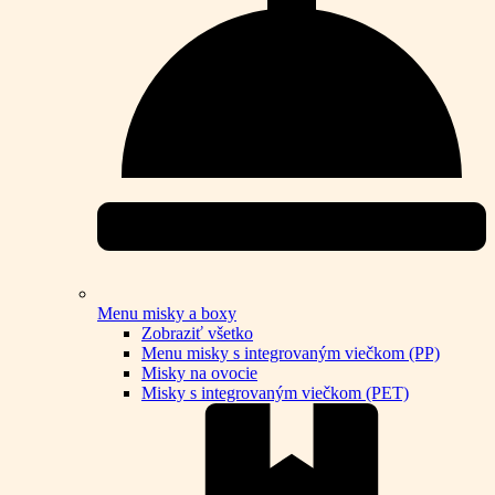
Menu misky a boxy
Zobraziť všetko
Menu misky s integrovaným viečkom (PP)
Misky na ovocie
Misky s integrovaným viečkom (PET)