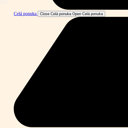
Celá ponuka
Close Celá ponuka
Open Celá ponuka