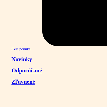
Celá ponuka
Novinky
Odporúčané
Zľavnené