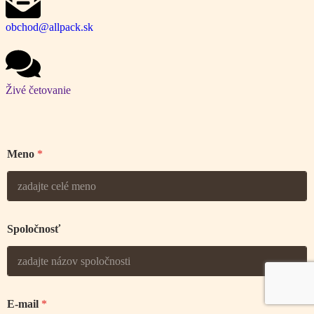
obchod@allpack.sk
Živé četovanie
Meno
*
Spoločnosť
E-mail
*