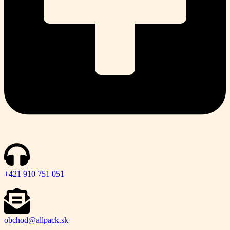
+421 910 751 051
obchod@allpack.sk