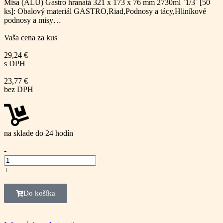
Misa (ALU) Gastro hranatá 321 x 173 x 76 mm 2730ml `1/3` [50
ks]: Obalový materiál GASTRO,Riad,Podnosy a tácy,Hliníkové
podnosy a misy…
Vaša cena za kus
29,24
€
s DPH
23,77
€
bez DPH
na sklade do 24 hodín
-
+
Do košíka