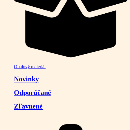
Obalový materiál
Novinky
Odporúčané
Zľavnené