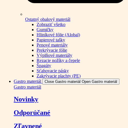
Ostatný obalový materiál
Zobraziť všetko
Gumičky
Hliníkové fólie (Alobal)
Papierové tašky
Penové materiály
Prekrývacie fólie
Výplňové materiály
Rezacie nožíky a čepele
Špagáty
Sťahovacie pásky
Zakrývacie plachty (PE)
Gastro materiál
Close Gastro materiál
Open Gastro materiál
Gastro materiál
Novinky
Odporúčané
Zľavnené