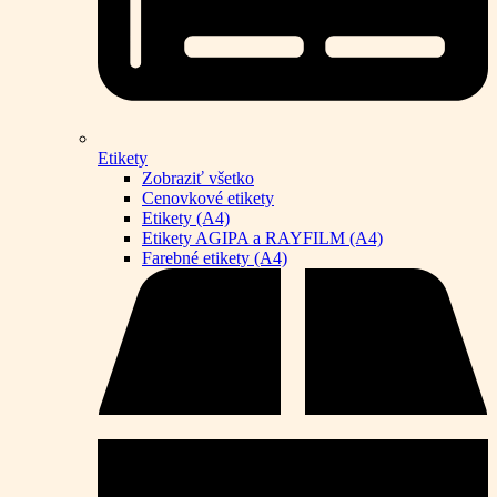
Etikety
Zobraziť všetko
Cenovkové etikety
Etikety (A4)
Etikety AGIPA a RAYFILM (A4)
Farebné etikety (A4)