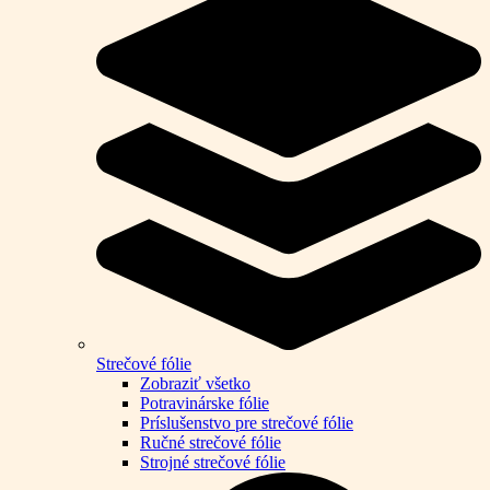
Strečové fólie
Zobraziť všetko
Potravinárske fólie
Príslušenstvo pre strečové fólie
Ručné strečové fólie
Strojné strečové fólie