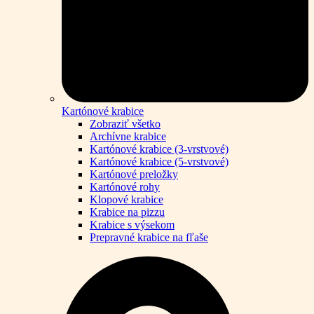
Kartónové krabice
Zobraziť všetko
Archívne krabice
Kartónové krabice (3-vrstvové)
Kartónové krabice (5-vrstvové)
Kartónové preložky
Kartónové rohy
Klopové krabice
Krabice na pizzu
Krabice s výsekom
Prepravné krabice na fľaše