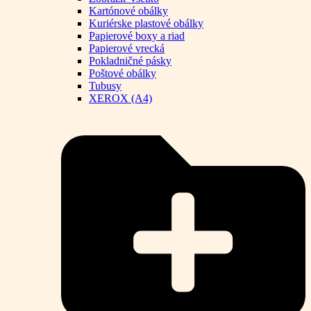
Kartónové obálky
Kuriérske plastové obálky
Papierové boxy a riad
Papierové vrecká
Pokladničné pásky
Poštové obálky
Tubusy
XEROX (A4)