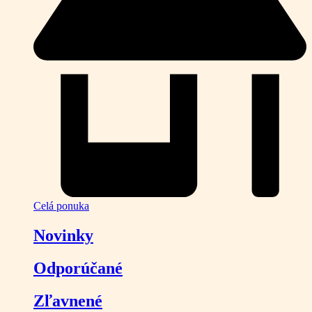
Celá ponuka
Novinky
Odporúčané
Zľavnené