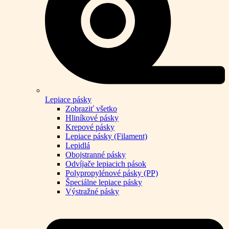
Lepiace pásky
Zobraziť všetko
Hliníkové pásky
Krepové pásky
Lepiace pásky (Filament)
Lepidlá
Obojstranné pásky
Odvíjače lepiacich pások
Polypropylénové pásky (PP)
Špeciálne lepiace pásky
Výstražné pásky