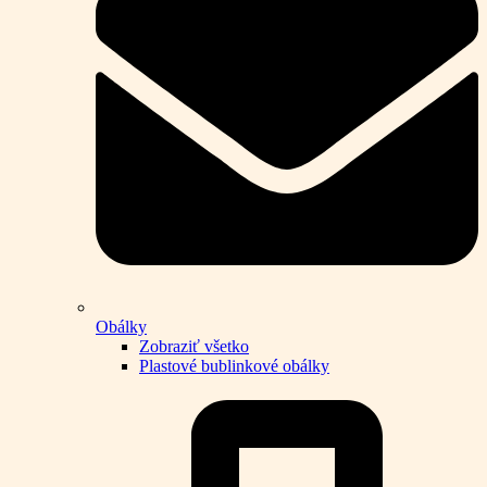
Obálky
Zobraziť všetko
Plastové bublinkové obálky