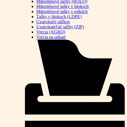
Mikroténové sáčky (ROLO)
Mikroténové tašky v blokoch
Mikroténové tašky v rolkách
Tašky v blokoch (LDPE)
Uzatvárače sáčkov
Uzatvárateľné sáčky (ZIP)
Vrecia (AGRO)
Vrecia na odpad