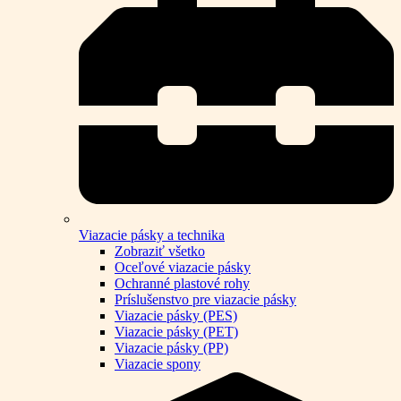
Viazacie pásky a technika
Zobraziť všetko
Oceľové viazacie pásky
Ochranné plastové rohy
Príslušenstvo pre viazacie pásky
Viazacie pásky (PES)
Viazacie pásky (PET)
Viazacie pásky (PP)
Viazacie spony