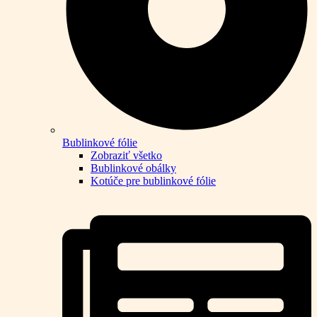
Bublinkové fólie
Zobraziť všetko
Bublinkové obálky
Kotúče pre bublinkové fólie