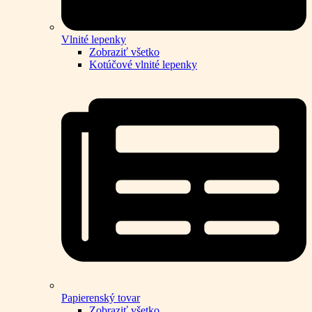
Vlnité lepenky
Zobraziť všetko
Kotúčové vlnité lepenky
Papierenský tovar
Zobraziť všetko