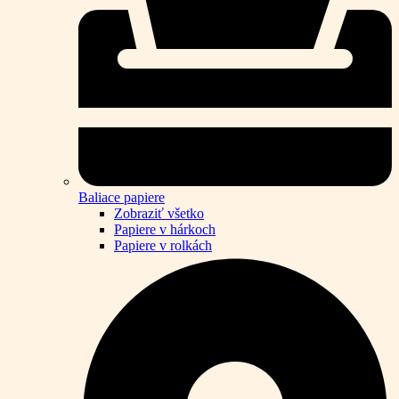
Baliace papiere
Zobraziť všetko
Papiere v hárkoch
Papiere v rolkách