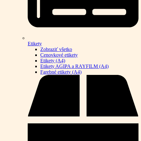
Etikety
Zobraziť všetko
Cenovkové etikety
Etikety (A4)
Etikety AGIPA a RAYFILM (A4)
Farebné etikety (A4)