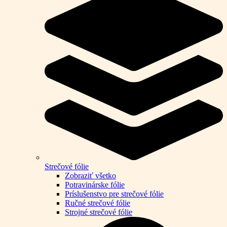
Strečové fólie
Zobraziť všetko
Potravinárske fólie
Príslušenstvo pre strečové fólie
Ručné strečové fólie
Strojné strečové fólie