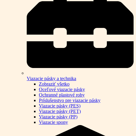
Viazacie pásky a technika
Zobraziť všetko
Oceľové viazacie pásky
Ochranné plastové rohy
Príslušenstvo pre viazacie pásky
Viazacie pásky (PES)
Viazacie pásky (PET)
Viazacie pásky (PP)
Viazacie spony