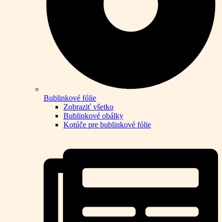
Bublinkové fólie
Zobraziť všetko
Bublinkové obálky
Kotúče pre bublinkové fólie