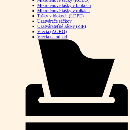
Mikroténové sáčky (ROLO)
Mikroténové tašky v blokoch
Mikroténové tašky v rolkách
Tašky v blokoch (LDPE)
Uzatvárače sáčkov
Uzatvárateľné sáčky (ZIP)
Vrecia (AGRO)
Vrecia na odpad