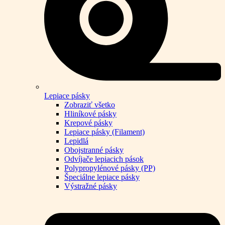
Lepiace pásky
Zobraziť všetko
Hliníkové pásky
Krepové pásky
Lepiace pásky (Filament)
Lepidlá
Obojstranné pásky
Odvíjače lepiacich pások
Polypropylénové pásky (PP)
Špeciálne lepiace pásky
Výstražné pásky