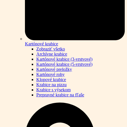
Kartónové krabice
Zobraziť všetko
Archívne krabice
Kartónové krabice (3-vrstvové)
Kartónové krabice (5-vrstvové)
Kartónové preložky
Kartónové rohy
Klopové krabice
Krabice na pizzu
Krabice s výsekom
Prepravné krabice na fľaše