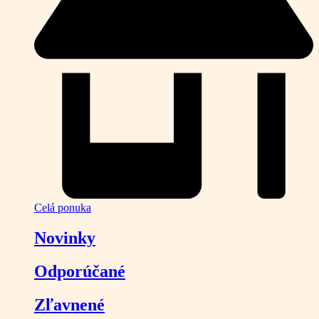
Celá ponuka
Novinky
Odporúčané
Zľavnené