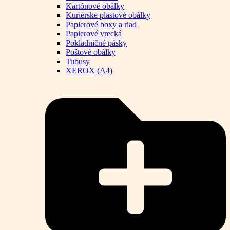
Kartónové obálky
Kuriérske plastové obálky
Papierové boxy a riad
Papierové vrecká
Pokladničné pásky
Poštové obálky
Tubusy
XEROX (A4)