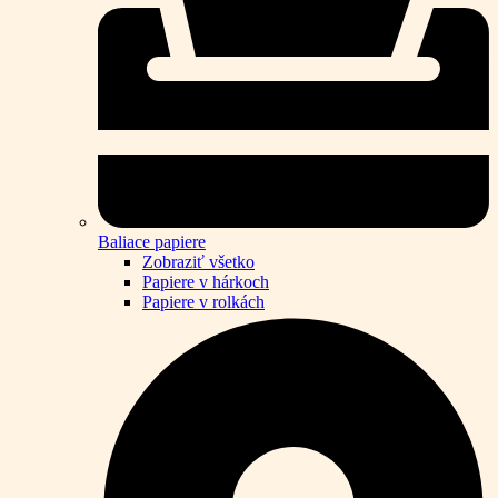
Baliace papiere
Zobraziť všetko
Papiere v hárkoch
Papiere v rolkách