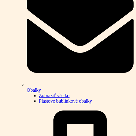
Obálky
Zobraziť všetko
Plastové bublinkové obálky