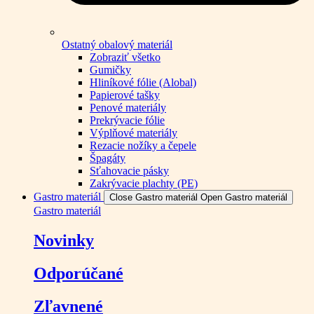
Ostatný obalový materiál
Zobraziť všetko
Gumičky
Hliníkové fólie (Alobal)
Papierové tašky
Penové materiály
Prekrývacie fólie
Výplňové materiály
Rezacie nožíky a čepele
Špagáty
Sťahovacie pásky
Zakrývacie plachty (PE)
Gastro materiál
Close Gastro materiál
Open Gastro materiál
Gastro materiál
Novinky
Odporúčané
Zľavnené