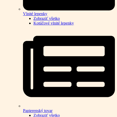
Vlnité lepenky
Zobraziť všetko
Kotúčové vlnité lepenky
Papierenský tovar
Zobraziť všetko