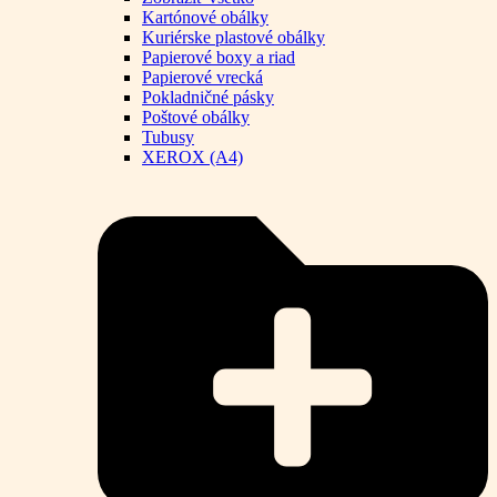
Kartónové obálky
Kuriérske plastové obálky
Papierové boxy a riad
Papierové vrecká
Pokladničné pásky
Poštové obálky
Tubusy
XEROX (A4)