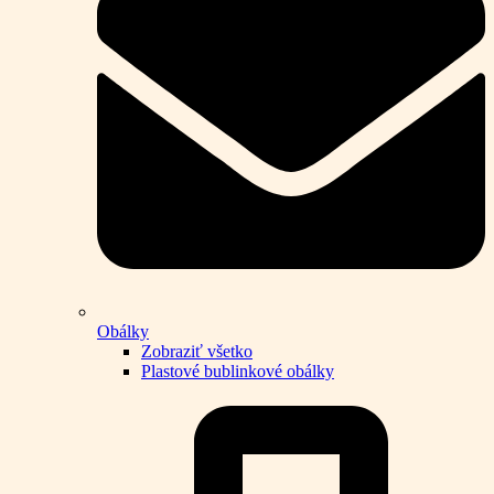
Obálky
Zobraziť všetko
Plastové bublinkové obálky