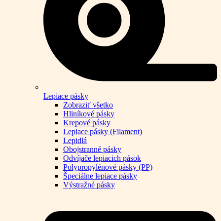
Lepiace pásky
Zobraziť všetko
Hliníkové pásky
Krepové pásky
Lepiace pásky (Filament)
Lepidlá
Obojstranné pásky
Odvíjače lepiacich pások
Polypropylénové pásky (PP)
Špeciálne lepiace pásky
Výstražné pásky