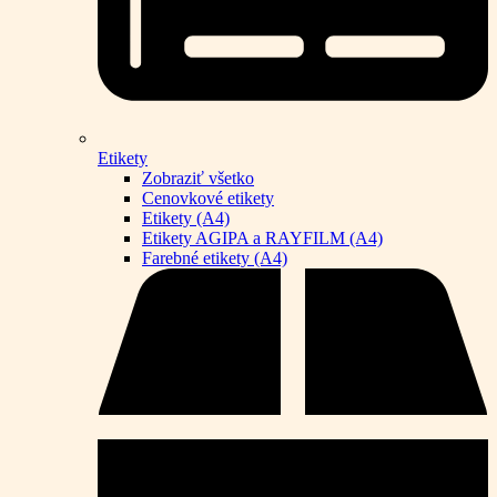
Etikety
Zobraziť všetko
Cenovkové etikety
Etikety (A4)
Etikety AGIPA a RAYFILM (A4)
Farebné etikety (A4)