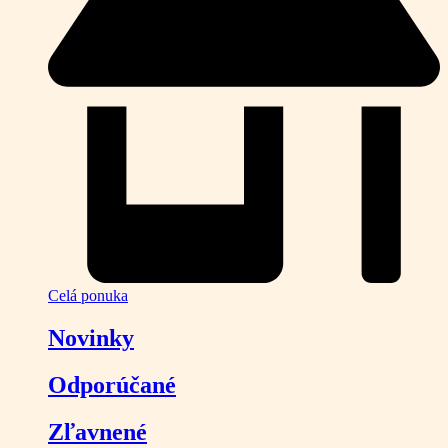
Celá ponuka
Novinky
Odporúčané
Zľavnené