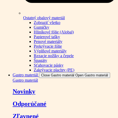
Ostatný obalový materiál
Zobraziť všetko
Gumičky
Hliníkové fólie (Alobal)
Papierové tašky
Penové materiály
Prekrývacie fólie
Výplňové materiály
Rezacie nožíky a čepele
Špagáty
Sťahovacie pásky
Zakrývacie plachty (PE)
Gastro materiál
Close Gastro materiál
Open Gastro materiál
Gastro materiál
Novinky
Odporúčané
Zľavnené