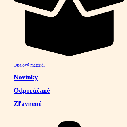
Obalový materiál
Novinky
Odporúčané
Zľavnené