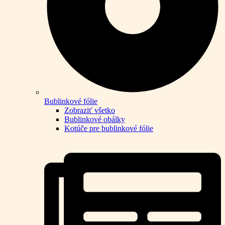
Bublinkové fólie
Zobraziť všetko
Bublinkové obálky
Kotúče pre bublinkové fólie