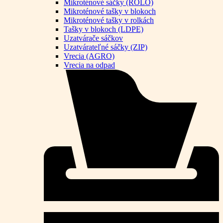
Mikroténové sáčky (ROLO)
Mikroténové tašky v blokoch
Mikroténové tašky v rolkách
Tašky v blokoch (LDPE)
Uzatvárače sáčkov
Uzatvárateľné sáčky (ZIP)
Vrecia (AGRO)
Vrecia na odpad