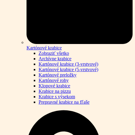
Kartónové krabice
Zobraziť všetko
Archívne krabice
Kartónové krabice (3-vrstvové)
Kartónové krabice (5-vrstvové)
Kartónové preložky
Kartónové rohy
Klopové krabice
Krabice na pizzu
Krabice s výsekom
Prepravné krabice na fľaše