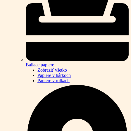
Baliace papiere
Zobraziť všetko
Papiere v hárkoch
Papiere v rolkách