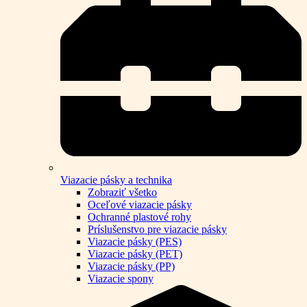
Viazacie pásky a technika
Zobraziť všetko
Oceľové viazacie pásky
Ochranné plastové rohy
Príslušenstvo pre viazacie pásky
Viazacie pásky (PES)
Viazacie pásky (PET)
Viazacie pásky (PP)
Viazacie spony