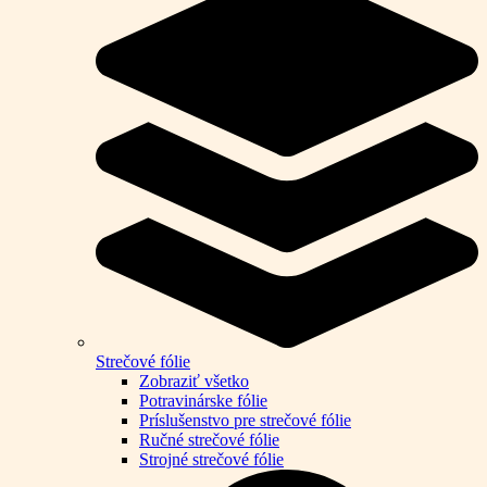
Strečové fólie
Zobraziť všetko
Potravinárske fólie
Príslušenstvo pre strečové fólie
Ručné strečové fólie
Strojné strečové fólie