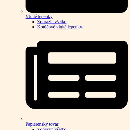
Vlnité lepenky
Zobraziť všetko
Kotúčové vlnité lepenky
Papierenský tovar
Zobraziť všetko