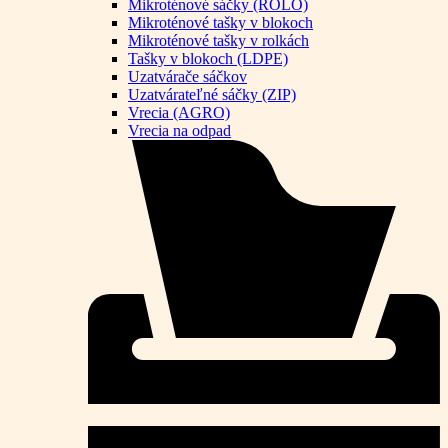
Mikroténové sáčky (ROLO)
Mikroténové tašky v blokoch
Mikroténové tašky v rolkách
Tašky v blokoch (LDPE)
Uzatvárače sáčkov
Uzatvárateľné sáčky (ZIP)
Vrecia (AGRO)
Vrecia na odpad