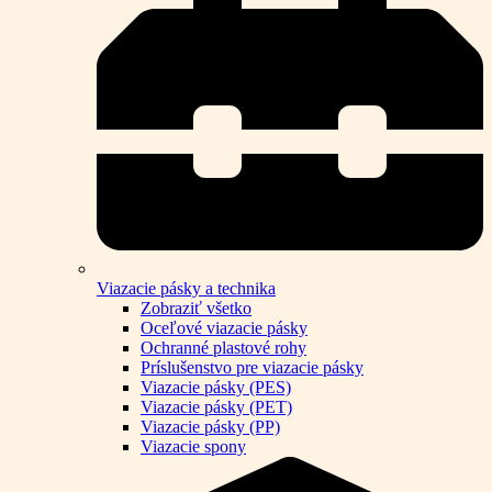
Viazacie pásky a technika
Zobraziť všetko
Oceľové viazacie pásky
Ochranné plastové rohy
Príslušenstvo pre viazacie pásky
Viazacie pásky (PES)
Viazacie pásky (PET)
Viazacie pásky (PP)
Viazacie spony