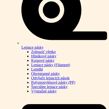
Lepiace pásky
Zobraziť všetko
Hliníkové pásky
Krepové pásky
Lepiace pásky (Filament)
Lepidlá
Obojstranné pásky
Odvíjače lepiacich pások
Polypropylénové pásky (PP)
Špeciálne lepiace pásky
Výstražné pásky