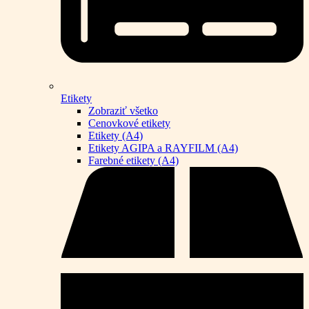
Etikety
Zobraziť všetko
Cenovkové etikety
Etikety (A4)
Etikety AGIPA a RAYFILM (A4)
Farebné etikety (A4)