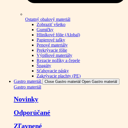
Ostatný obalový materiál
Zobraziť všetko
Gumičky
Hliníkové fólie (Alobal)
Papierové tašky
Penové materiály
Prekrývacie fólie
Výplňové materiály
Rezacie nožíky a čepele
Špagáty
Sťahovacie pásky
Zakrývacie plachty (PE)
Gastro materiál
Close Gastro materiál
Open Gastro materiál
Gastro materiál
Novinky
Odporúčané
Zľavnené