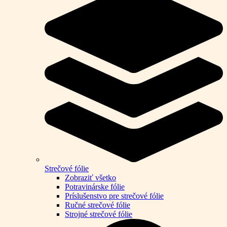
Strečové fólie
Zobraziť všetko
Potravinárske fólie
Príslušenstvo pre strečové fólie
Ručné strečové fólie
Strojné strečové fólie