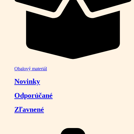
Obalový materiál
Novinky
Odporúčané
Zľavnené