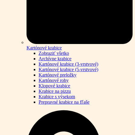
Kartónové krabice
Zobraziť všetko
Archívne krabice
Kartónové krabice (3-vrstvové)
Kartónové krabice (5-vrstvové)
Kartónové preložky
Kartónové rohy
Klopové krabice
Krabice na pizzu
Krabice s výsekom
Prepravné krabice na fľaše