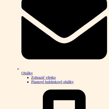
Obálky
Zobraziť všetko
Plastové bublinkové obálky