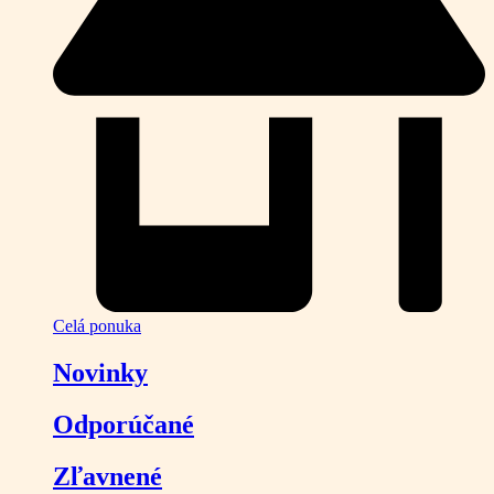
Celá ponuka
Novinky
Odporúčané
Zľavnené