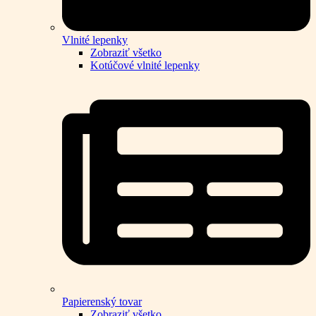
Vlnité lepenky
Zobraziť všetko
Kotúčové vlnité lepenky
Papierenský tovar
Zobraziť všetko