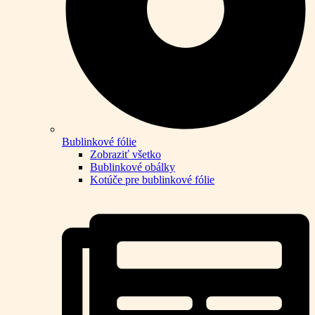
Bublinkové fólie
Zobraziť všetko
Bublinkové obálky
Kotúče pre bublinkové fólie