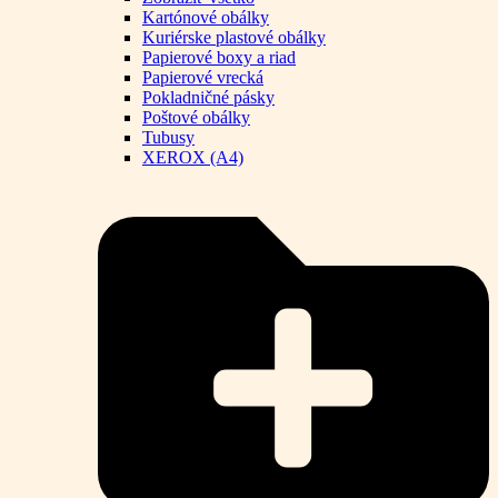
Kartónové obálky
Kuriérske plastové obálky
Papierové boxy a riad
Papierové vrecká
Pokladničné pásky
Poštové obálky
Tubusy
XEROX (A4)