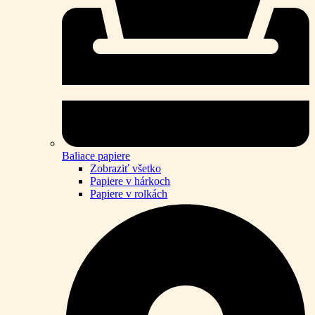
Baliace papiere
Zobraziť všetko
Papiere v hárkoch
Papiere v rolkách