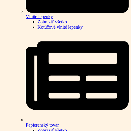
Vlnité lepenky
Zobraziť všetko
Kotúčové vlnité lepenky
Papierenský tovar
Zobraziť všetko