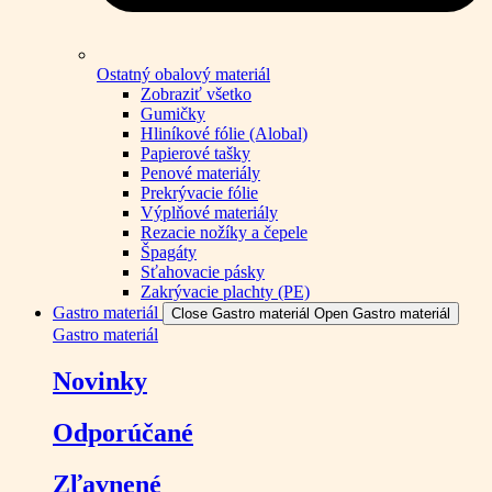
Ostatný obalový materiál
Zobraziť všetko
Gumičky
Hliníkové fólie (Alobal)
Papierové tašky
Penové materiály
Prekrývacie fólie
Výplňové materiály
Rezacie nožíky a čepele
Špagáty
Sťahovacie pásky
Zakrývacie plachty (PE)
Gastro materiál
Close Gastro materiál
Open Gastro materiál
Gastro materiál
Novinky
Odporúčané
Zľavnené