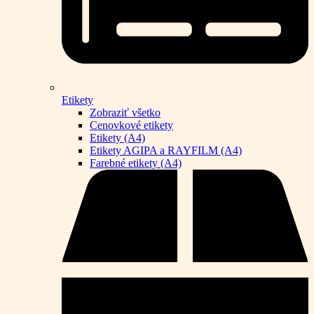
Etikety
Zobraziť všetko
Cenovkové etikety
Etikety (A4)
Etikety AGIPA a RAYFILM (A4)
Farebné etikety (A4)