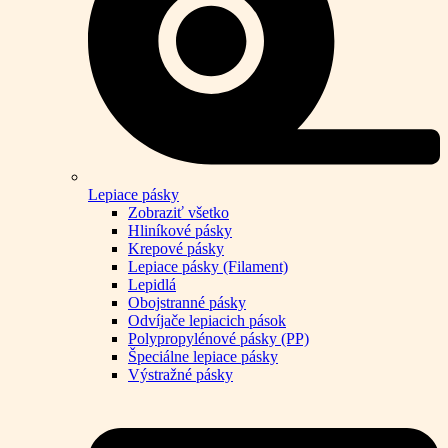
Lepiace pásky
Zobraziť všetko
Hliníkové pásky
Krepové pásky
Lepiace pásky (Filament)
Lepidlá
Obojstranné pásky
Odvíjače lepiacich pások
Polypropylénové pásky (PP)
Špeciálne lepiace pásky
Výstražné pásky