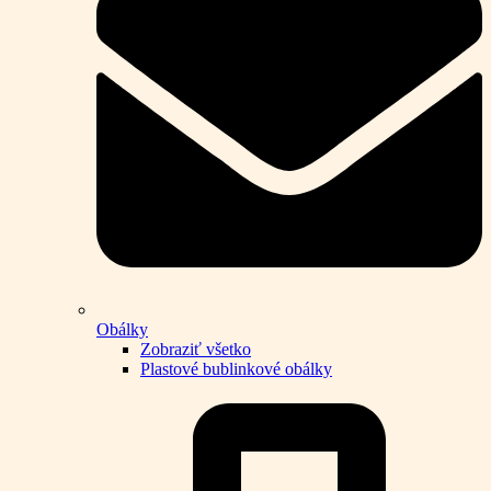
Obálky
Zobraziť všetko
Plastové bublinkové obálky