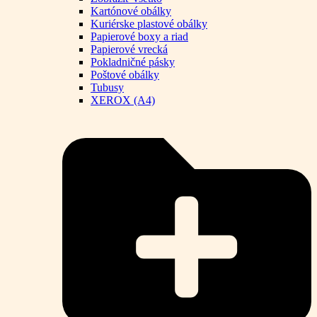
Kartónové obálky
Kuriérske plastové obálky
Papierové boxy a riad
Papierové vrecká
Pokladničné pásky
Poštové obálky
Tubusy
XEROX (A4)