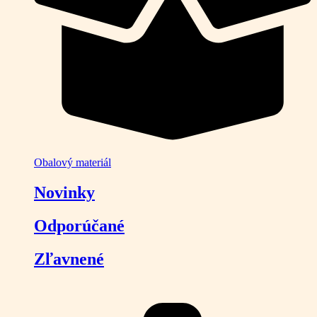
Obalový materiál
Novinky
Odporúčané
Zľavnené