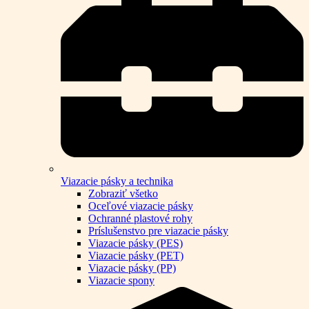
Viazacie pásky a technika
Zobraziť všetko
Oceľové viazacie pásky
Ochranné plastové rohy
Príslušenstvo pre viazacie pásky
Viazacie pásky (PES)
Viazacie pásky (PET)
Viazacie pásky (PP)
Viazacie spony