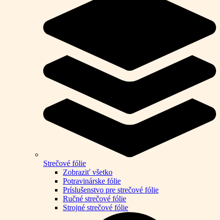
Strečové fólie
Zobraziť všetko
Potravinárske fólie
Príslušenstvo pre strečové fólie
Ručné strečové fólie
Strojné strečové fólie