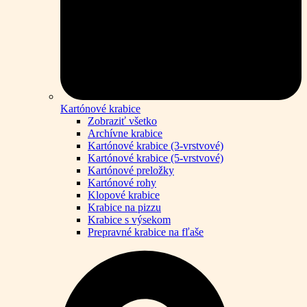
Kartónové krabice
Zobraziť všetko
Archívne krabice
Kartónové krabice (3-vrstvové)
Kartónové krabice (5-vrstvové)
Kartónové preložky
Kartónové rohy
Klopové krabice
Krabice na pizzu
Krabice s výsekom
Prepravné krabice na fľaše