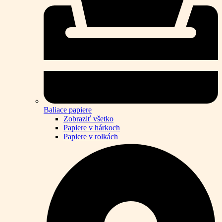
Baliace papiere
Zobraziť všetko
Papiere v hárkoch
Papiere v rolkách