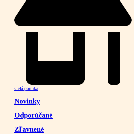
Celá ponuka
Novinky
Odporúčané
Zľavnené