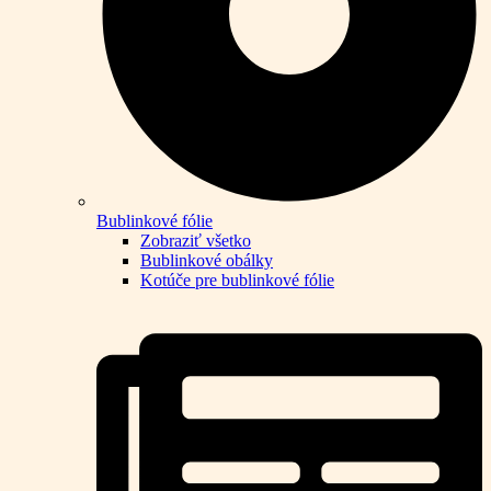
Bublinkové fólie
Zobraziť všetko
Bublinkové obálky
Kotúče pre bublinkové fólie