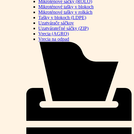
Mikroténové sáčky (ROLO)
Mikroténové tašky v blokoch
Mikroténové tašky v rolkách
Tašky v blokoch (LDPE)
Uzatvárače sáčkov
Uzatvárateľné sáčky (ZIP)
Vrecia (AGRO)
Vrecia na odpad