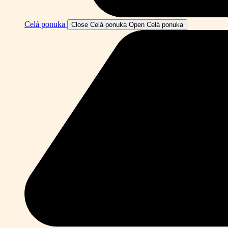
Celá ponuka
Close Celá ponuka
Open Celá ponuka