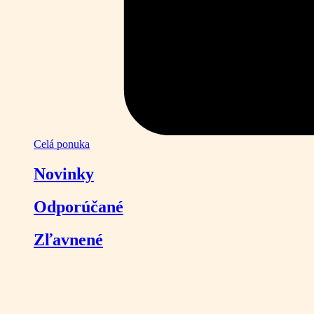
Celá ponuka
Novinky
Odporúčané
Zľavnené