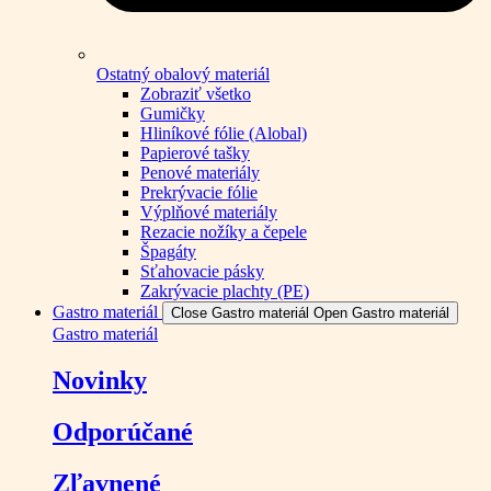
Ostatný obalový materiál
Zobraziť všetko
Gumičky
Hliníkové fólie (Alobal)
Papierové tašky
Penové materiály
Prekrývacie fólie
Výplňové materiály
Rezacie nožíky a čepele
Špagáty
Sťahovacie pásky
Zakrývacie plachty (PE)
Gastro materiál
Close Gastro materiál
Open Gastro materiál
Gastro materiál
Novinky
Odporúčané
Zľavnené