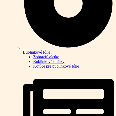
Bublinkové fólie
Zobraziť všetko
Bublinkové obálky
Kotúče pre bublinkové fólie