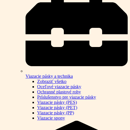
Viazacie pásky a technika
Zobraziť všetko
Oceľové viazacie pásky
Ochranné plastové rohy
Príslušenstvo pre viazacie pásky
Viazacie pásky (PES)
Viazacie pásky (PET)
Viazacie pásky (PP)
Viazacie spony