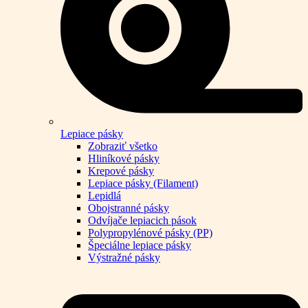
Lepiace pásky
Zobraziť všetko
Hliníkové pásky
Krepové pásky
Lepiace pásky (Filament)
Lepidlá
Obojstranné pásky
Odvíjače lepiacich pások
Polypropylénové pásky (PP)
Špeciálne lepiace pásky
Výstražné pásky