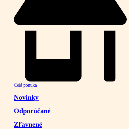
Celá ponuka
Novinky
Odporúčané
Zľavnené