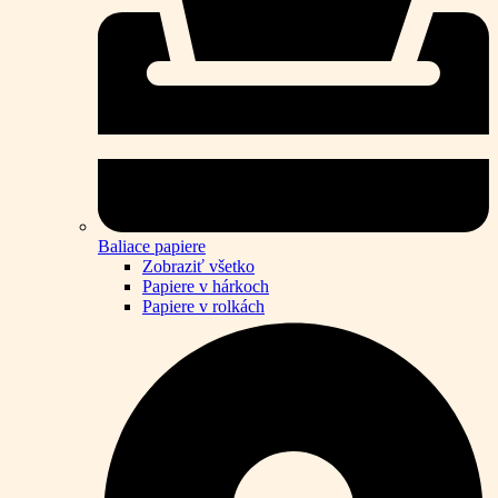
Baliace papiere
Zobraziť všetko
Papiere v hárkoch
Papiere v rolkách