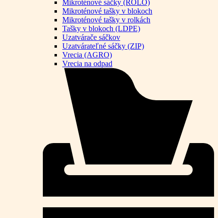
Mikroténové sáčky (ROLO)
Mikroténové tašky v blokoch
Mikroténové tašky v rolkách
Tašky v blokoch (LDPE)
Uzatvárače sáčkov
Uzatvárateľné sáčky (ZIP)
Vrecia (AGRO)
Vrecia na odpad