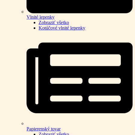
Vlnité lepenky
Zobraziť všetko
Kotúčové vlnité lepenky
Papierenský tovar
Zobraziť všetko