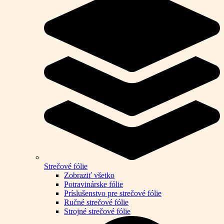
Strečové fólie
Zobraziť všetko
Potravinárske fólie
Príslušenstvo pre strečové fólie
Ručné strečové fólie
Strojné strečové fólie