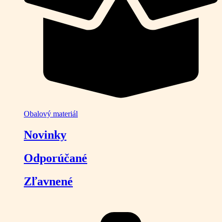
Obalový materiál
Novinky
Odporúčané
Zľavnené