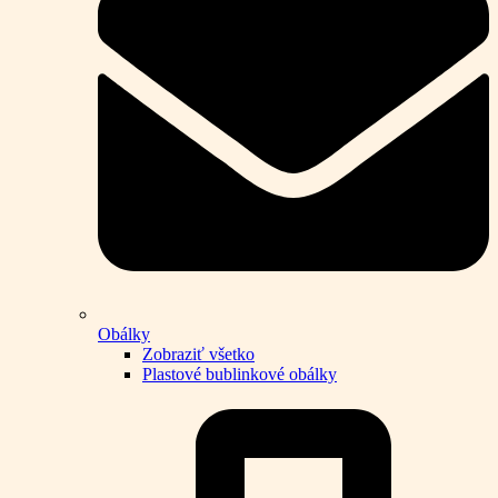
Obálky
Zobraziť všetko
Plastové bublinkové obálky