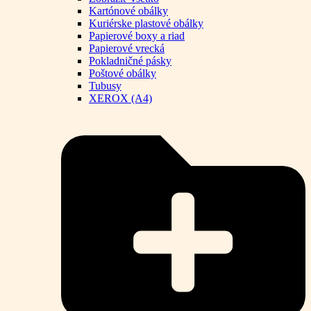
Kartónové obálky
Kuriérske plastové obálky
Papierové boxy a riad
Papierové vrecká
Pokladničné pásky
Poštové obálky
Tubusy
XEROX (A4)