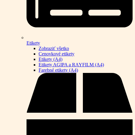
Etikety
Zobraziť všetko
Cenovkové etikety
Etikety (A4)
Etikety AGIPA a RAYFILM (A4)
Farebné etikety (A4)