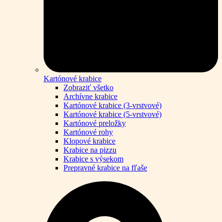
Kartónové krabice
Zobraziť všetko
Archívne krabice
Kartónové krabice (3-vrstvové)
Kartónové krabice (5-vrstvové)
Kartónové preložky
Kartónové rohy
Klopové krabice
Krabice na pizzu
Krabice s výsekom
Prepravné krabice na fľaše