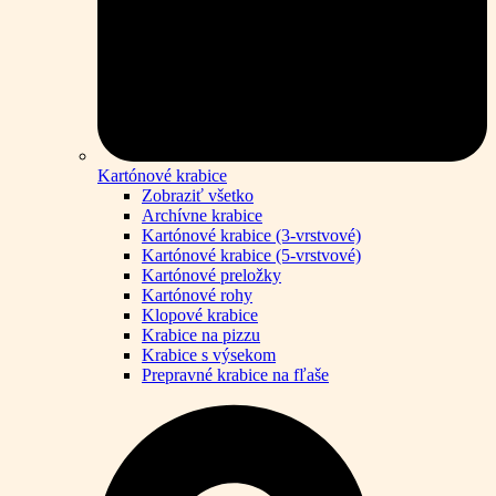
Kartónové krabice
Zobraziť všetko
Archívne krabice
Kartónové krabice (3-vrstvové)
Kartónové krabice (5-vrstvové)
Kartónové preložky
Kartónové rohy
Klopové krabice
Krabice na pizzu
Krabice s výsekom
Prepravné krabice na fľaše