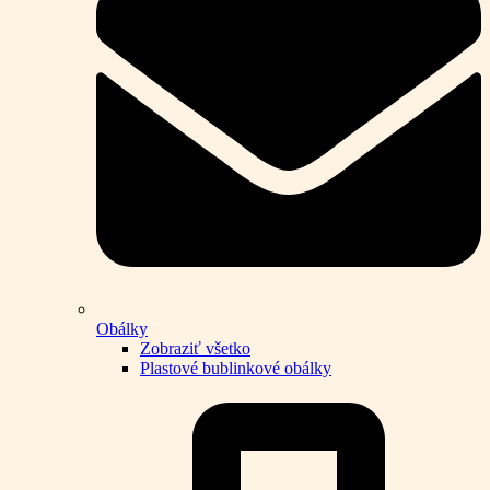
Obálky
Zobraziť všetko
Plastové bublinkové obálky