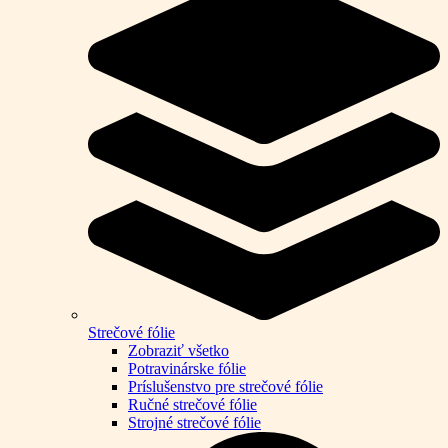
Strečové fólie
Zobraziť všetko
Potravinárske fólie
Príslušenstvo pre strečové fólie
Ručné strečové fólie
Strojné strečové fólie