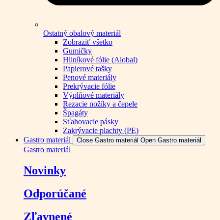
Ostatný obalový materiál
Zobraziť všetko
Gumičky
Hliníkové fólie (Alobal)
Papierové tašky
Penové materiály
Prekrývacie fólie
Výplňové materiály
Rezacie nožíky a čepele
Špagáty
Sťahovacie pásky
Zakrývacie plachty (PE)
Gastro materiál
Close Gastro materiál
Open Gastro materiál
Gastro materiál
Novinky
Odporúčané
Zľavnené