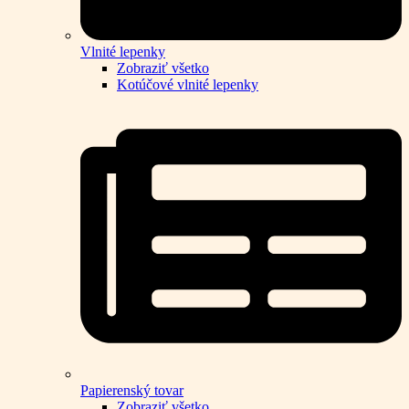
Vlnité lepenky
Zobraziť všetko
Kotúčové vlnité lepenky
Papierenský tovar
Zobraziť všetko