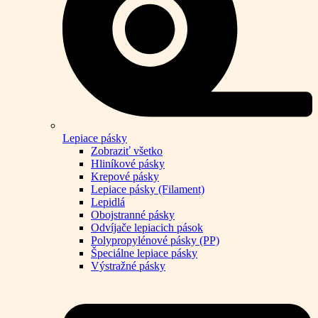
Lepiace pásky
Zobraziť všetko
Hliníkové pásky
Krepové pásky
Lepiace pásky (Filament)
Lepidlá
Obojstranné pásky
Odvíjače lepiacich pások
Polypropylénové pásky (PP)
Špeciálne lepiace pásky
Výstražné pásky