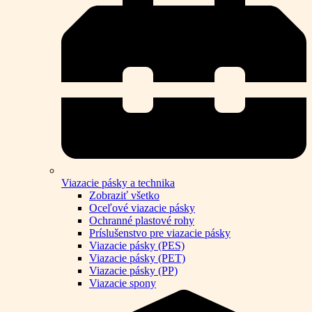
Viazacie pásky a technika
Zobraziť všetko
Oceľové viazacie pásky
Ochranné plastové rohy
Príslušenstvo pre viazacie pásky
Viazacie pásky (PES)
Viazacie pásky (PET)
Viazacie pásky (PP)
Viazacie spony