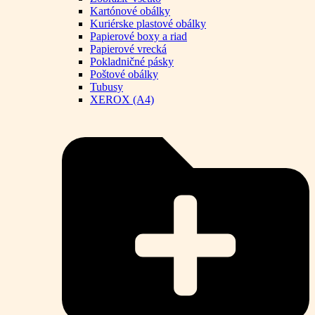
Kartónové obálky
Kuriérske plastové obálky
Papierové boxy a riad
Papierové vrecká
Pokladničné pásky
Poštové obálky
Tubusy
XEROX (A4)