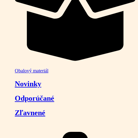
Obalový materiál
Novinky
Odporúčané
Zľavnené