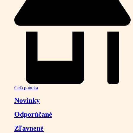
Celá ponuka
Novinky
Odporúčané
Zľavnené