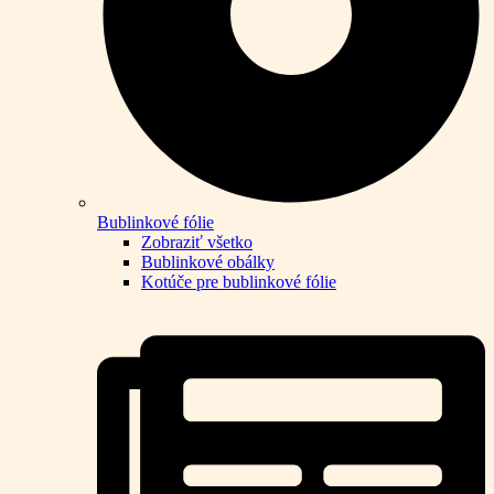
Bublinkové fólie
Zobraziť všetko
Bublinkové obálky
Kotúče pre bublinkové fólie