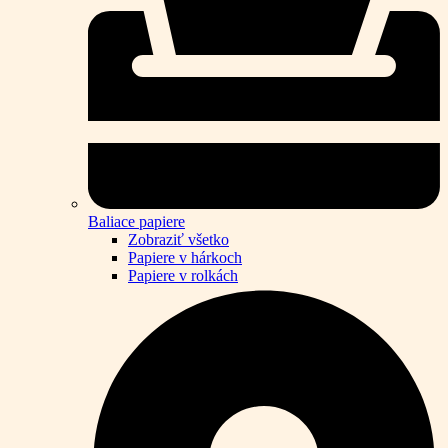
Baliace papiere
Zobraziť všetko
Papiere v hárkoch
Papiere v rolkách