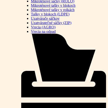
Mikroténové sáčky (ROLO)
Mikroténové tašky v blokoch
Mikroténové tašky v rolkách
Tašky v blokoch (LDPE)
Uzatvárače sáčkov
Uzatvárateľné sáčky (ZIP)
Vrecia (AGRO)
Vrecia na odpad