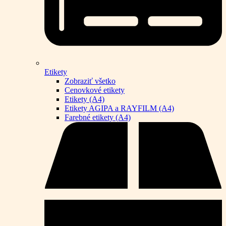
Etikety
Zobraziť všetko
Cenovkové etikety
Etikety (A4)
Etikety AGIPA a RAYFILM (A4)
Farebné etikety (A4)