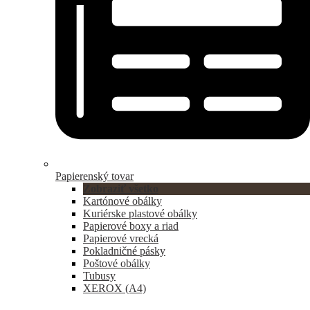
Papierenský tovar
Zobraziť všetko
Kartónové obálky
Kuriérske plastové obálky
Papierové boxy a riad
Papierové vrecká
Pokladničné pásky
Poštové obálky
Tubusy
XEROX (A4)