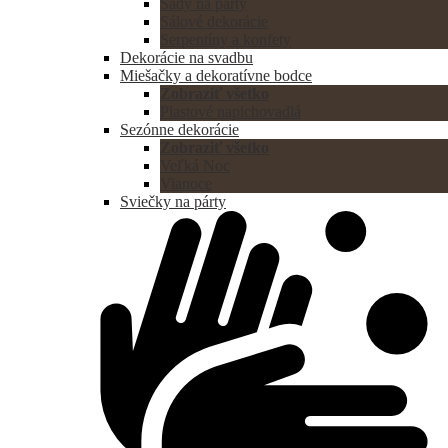
Sady na párty
Sálové dekorácie
Serpentíny a konfety
Dekorácie na svadbu
Miešačky a dekoratívne bodce
Zobraziť všetko
Plastové napichovadlá
Sezónne dekorácie
Zobraziť všetko
Veľká Noc
Vianoce
Sviečky na párty