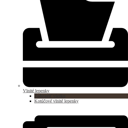
Vlnité lepenky
Zobraziť všetko
Kotúčové vlnité lepenky