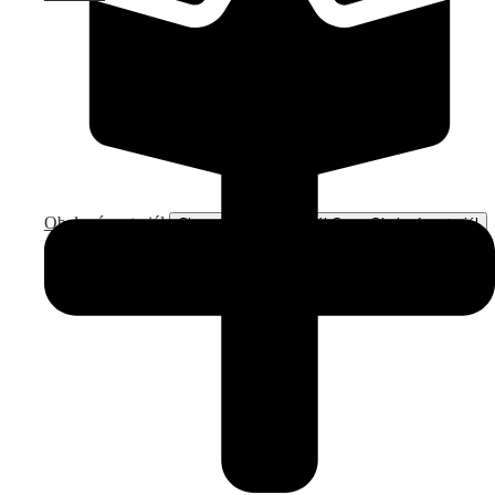
Obalový materiál
Close Obalový materiál
Open Obalový materiál