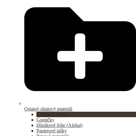
Ostatný obalový materiál
Zobraziť všetko
Gumičky
Hliníkové fólie (Alobal)
Papierové tašky