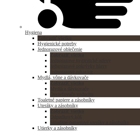
Hygiena
Zobraziť všetko
Hygienické potreby
Jednorazové oblečenie
Zobraziť všetko
Jednorazové hygienické odevy
Jednorazové pokrývky hlavy
Jednorazové rukavice
Mydlá, vône a dávkovače
Zobraziť všetko
Mydlá a dávkovače
Osviežovače vzduchu
Toaletné papiere a zásobníky
Uteráky a zásobníky
Zobraziť všetko
Odpadkový kôš
Skladané papierové uteráky a zásobníky
Utierky a zásobníky