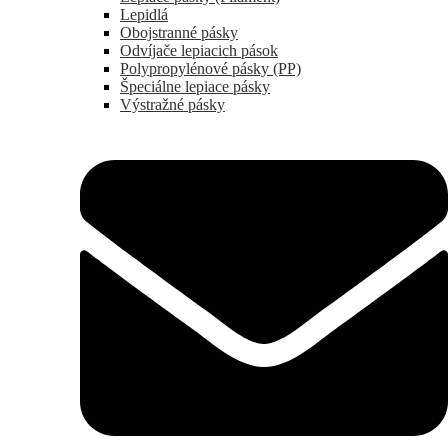
Lepidlá
Obojstranné pásky
Odvíjače lepiacich pások
Polypropylénové pásky (PP)
Špeciálne lepiace pásky
Výstražné pásky