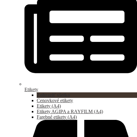
Etikety
Zobraziť všetko
Cenovkové etikety
Etikety (A4)
Etikety AGIPA a RAYFILM (A4)
Farebné etikety (A4)