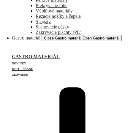
Penové materiály
Prekrývacie fólie
Výplňové materiály
Rezacie nožíky a čepele
Špagáty
Sťahovacie pásky
Zakrývacie plachty (PE)
Gastro materiál
Close Gastro materiál
Open Gastro materiál
GASTRO MATERIÁL
NOVINKY
ODPORÚČANÉ
ZĽAVNENÉ