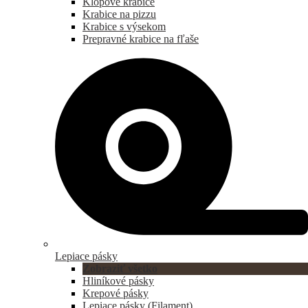
Klopové krabice
Krabice na pizzu
Krabice s výsekom
Prepravné krabice na fľaše
Lepiace pásky
Zobraziť všetko
Hliníkové pásky
Krepové pásky
Lepiace pásky (Filament)