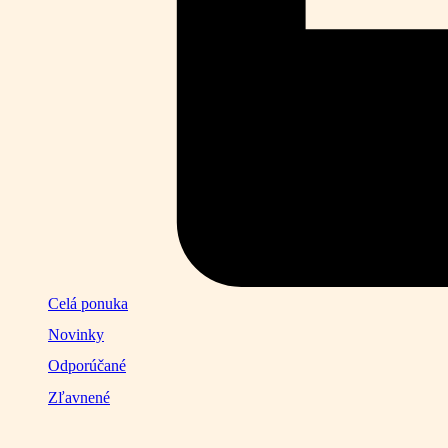
Celá ponuka
Novinky
Odporúčané
Zľavnené