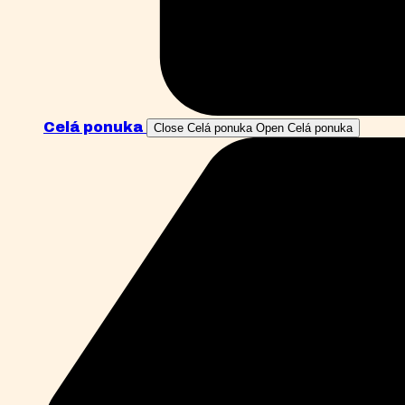
Celá ponuka
Close Celá ponuka
Open Celá ponuka