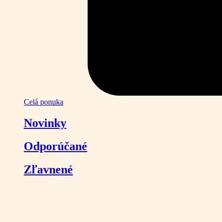
Celá ponuka
Novinky
Odporúčané
Zľavnené