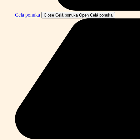
Celá ponuka
Close Celá ponuka
Open Celá ponuka