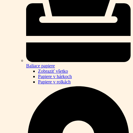
Baliace papiere
Zobraziť všetko
Papiere v hárkoch
Papiere v rolkách