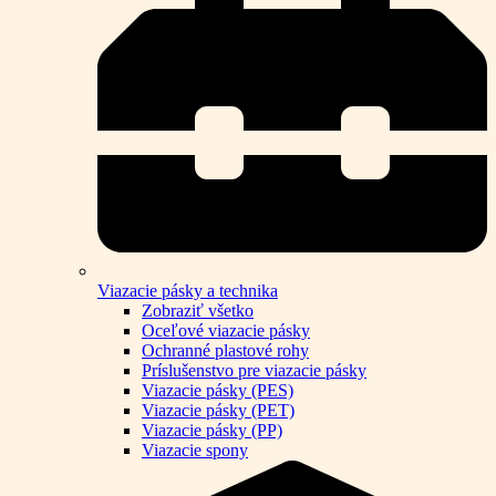
Viazacie pásky a technika
Zobraziť všetko
Oceľové viazacie pásky
Ochranné plastové rohy
Príslušenstvo pre viazacie pásky
Viazacie pásky (PES)
Viazacie pásky (PET)
Viazacie pásky (PP)
Viazacie spony