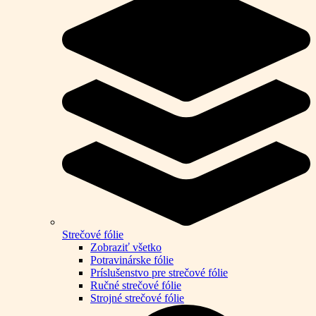
Strečové fólie
Zobraziť všetko
Potravinárske fólie
Príslušenstvo pre strečové fólie
Ručné strečové fólie
Strojné strečové fólie