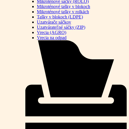
Mikroténové sáčky (ROLO)
Mikroténové tašky v blokoch
Mikroténové tašky v rolkách
Tašky v blokoch (LDPE)
Uzatvárače sáčkov
Uzatvárateľné sáčky (ZIP)
Vrecia (AGRO)
Vrecia na odpad