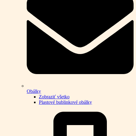
Obálky
Zobraziť všetko
Plastové bublinkové obálky