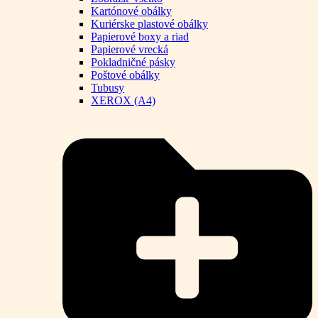
Kartónové obálky
Kuriérske plastové obálky
Papierové boxy a riad
Papierové vrecká
Pokladničné pásky
Poštové obálky
Tubusy
XEROX (A4)