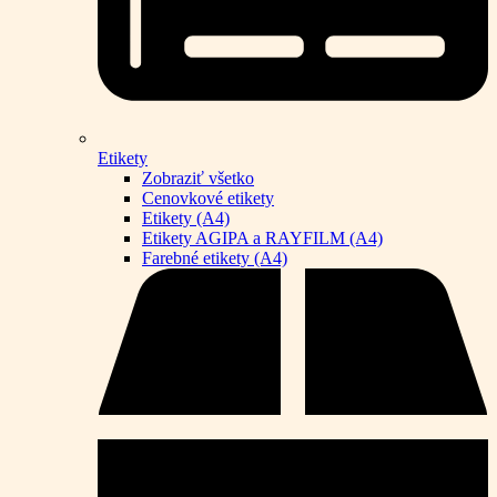
Etikety
Zobraziť všetko
Cenovkové etikety
Etikety (A4)
Etikety AGIPA a RAYFILM (A4)
Farebné etikety (A4)