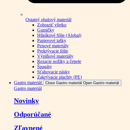
Ostatný obalový materiál
Zobraziť všetko
Gumičky
Hliníkové fólie (Alobal)
Papierové tašky
Penové materiály
Prekrývacie fólie
Výplňové materiály
Rezacie nožíky a čepele
Špagáty
Sťahovacie pásky
Zakrývacie plachty (PE)
Gastro materiál
Close Gastro materiál
Open Gastro materiál
Gastro materiál
Novinky
Odporúčané
Zľavnené