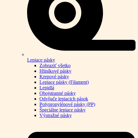
Lepiace pásky
Zobraziť všetko
Hliníkové pásky
Krepové pásky
Lepiace pásky (Filament)
Lepidlá
Obojstranné pásky
Odvíjače lepiacich pások
Polypropylénové pásky (PP)
Špeciálne lepiace pásky
Výstražné pásky