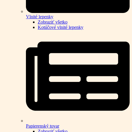
Vlnité lepenky
Zobraziť všetko
Kotúčové vlnité lepenky
Papierenský tovar
Zobraziť všetko