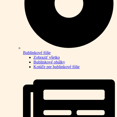
Bublinkové fólie
Zobraziť všetko
Bublinkové obálky
Kotúče pre bublinkové fólie