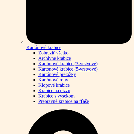
Kartónové krabice
Zobraziť všetko
Archívne krabice
Kartónové krabice (3-vrstvové)
Kartónové krabice (5-vrstvové)
Kartónové preložky
Kartónové rohy
Klopové krabice
Krabice na pizzu
Krabice s výsekom
Prepravné krabice na fľaše