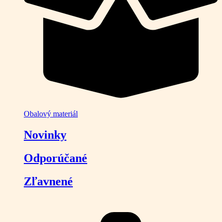
Obalový materiál
Novinky
Odporúčané
Zľavnené