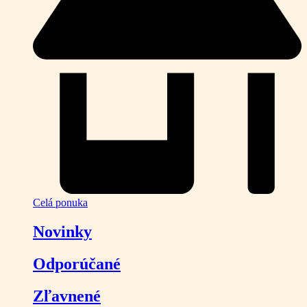
Celá ponuka
Novinky
Odporúčané
Zľavnené