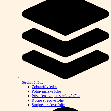
Strečové fólie
Zobraziť všetko
Potravinárske fólie
Príslušenstvo pre strečové fólie
Ručné strečové fólie
Strojné strečové fólie