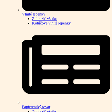
Vlnité lepenky
Zobraziť všetko
Kotúčové vlnité lepenky
Papierenský tovar
Zobraziť všetko