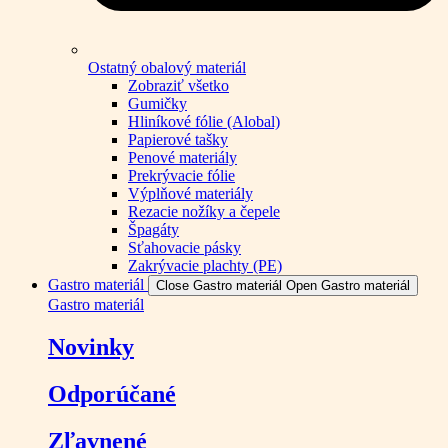
Ostatný obalový materiál
Zobraziť všetko
Gumičky
Hliníkové fólie (Alobal)
Papierové tašky
Penové materiály
Prekrývacie fólie
Výplňové materiály
Rezacie nožíky a čepele
Špagáty
Sťahovacie pásky
Zakrývacie plachty (PE)
Gastro materiál
Close Gastro materiál
Open Gastro materiál
Gastro materiál
Novinky
Odporúčané
Zľavnené