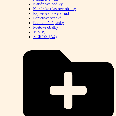
Kartónové obálky
Kuriérske plastové obálky
Papierové boxy a riad
Papierové vrecká
Pokladničné pásky
Poštové obálky
Tubusy
XEROX (A4)