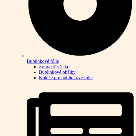
Bublinkové fólie
Zobraziť všetko
Bublinkové obálky
Kotúče pre bublinkové fólie