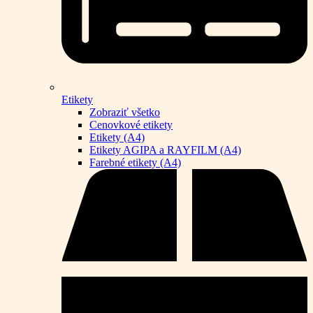
Etikety
Zobraziť všetko
Cenovkové etikety
Etikety (A4)
Etikety AGIPA a RAYFILM (A4)
Farebné etikety (A4)