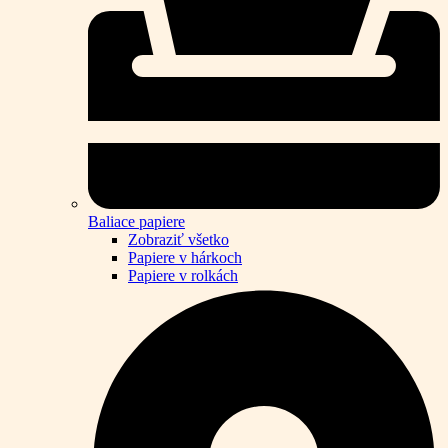
Baliace papiere
Zobraziť všetko
Papiere v hárkoch
Papiere v rolkách