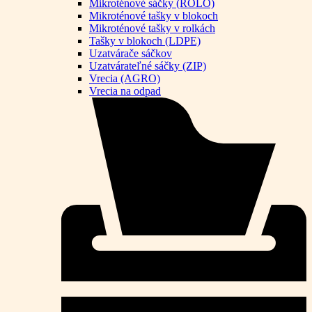
Mikroténové sáčky (ROLO)
Mikroténové tašky v blokoch
Mikroténové tašky v rolkách
Tašky v blokoch (LDPE)
Uzatvárače sáčkov
Uzatvárateľné sáčky (ZIP)
Vrecia (AGRO)
Vrecia na odpad