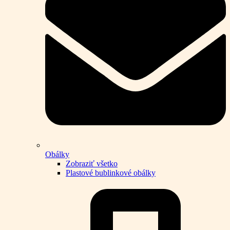
Obálky
Zobraziť všetko
Plastové bublinkové obálky