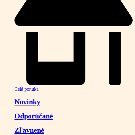
Celá ponuka
Novinky
Odporúčané
Zľavnené