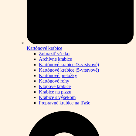
Kartónové krabice
Zobraziť všetko
Archívne krabice
Kartónové krabice (3-vrstvové)
Kartónové krabice (5-vrstvové)
Kartónové preložky
Kartónové rohy
Klopové krabice
Krabice na pizzu
Krabice s výsekom
Prepravné krabice na fľaše