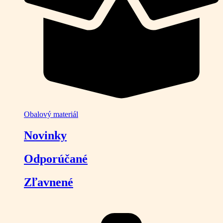
Obalový materiál
Novinky
Odporúčané
Zľavnené