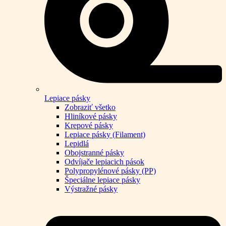
Lepiace pásky
Zobraziť všetko
Hliníkové pásky
Krepové pásky
Lepiace pásky (Filament)
Lepidlá
Obojstranné pásky
Odvíjače lepiacich pások
Polypropylénové pásky (PP)
Špeciálne lepiace pásky
Výstražné pásky