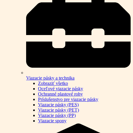
Viazacie pásky a technika
Zobraziť všetko
Oceľové viazacie pásky
Ochranné plastové rohy
Príslušenstvo pre viazacie pásky
Viazacie pásky (PES)
Viazacie pásky (PET)
Viazacie pásky (PP)
Viazacie spony