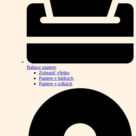
Baliace papiere
Zobraziť všetko
Papiere v hárkoch
Papiere v rolkách