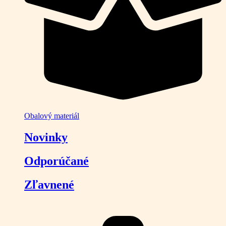
Obalový materiál
Novinky
Odporúčané
Zľavnené