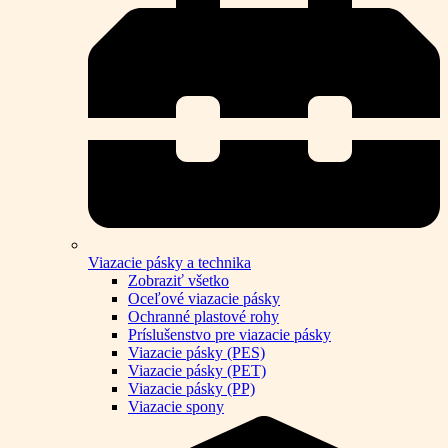
Viazacie pásky a technika
Zobraziť všetko
Oceľové viazacie pásky
Ochranné plastové rohy
Príslušenstvo pre viazacie pásky
Viazacie pásky (PES)
Viazacie pásky (PET)
Viazacie pásky (PP)
Viazacie spony