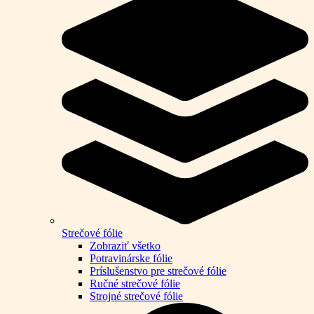
Strečové fólie
Zobraziť všetko
Potravinárske fólie
Príslušenstvo pre strečové fólie
Ručné strečové fólie
Strojné strečové fólie