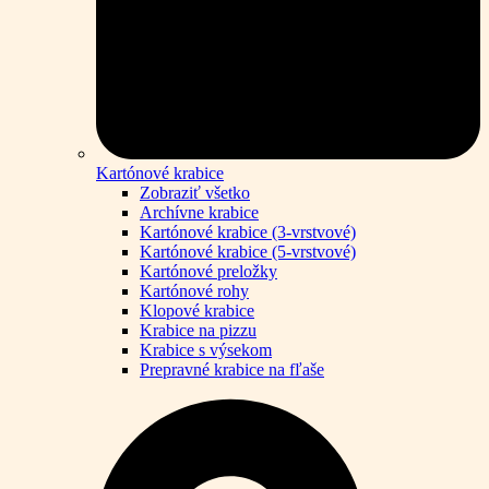
Kartónové krabice
Zobraziť všetko
Archívne krabice
Kartónové krabice (3-vrstvové)
Kartónové krabice (5-vrstvové)
Kartónové preložky
Kartónové rohy
Klopové krabice
Krabice na pizzu
Krabice s výsekom
Prepravné krabice na fľaše