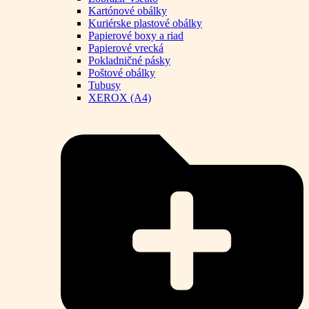
Kartónové obálky
Kuriérske plastové obálky
Papierové boxy a riad
Papierové vrecká
Pokladničné pásky
Poštové obálky
Tubusy
XEROX (A4)