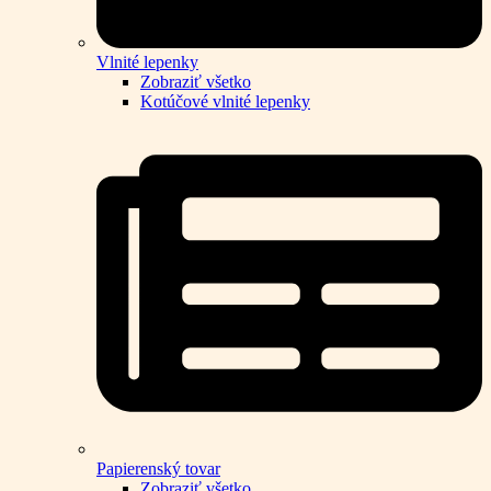
Vlnité lepenky
Zobraziť všetko
Kotúčové vlnité lepenky
Papierenský tovar
Zobraziť všetko