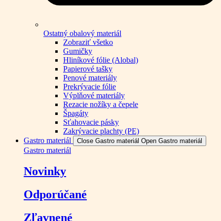
Ostatný obalový materiál
Zobraziť všetko
Gumičky
Hliníkové fólie (Alobal)
Papierové tašky
Penové materiály
Prekrývacie fólie
Výplňové materiály
Rezacie nožíky a čepele
Špagáty
Sťahovacie pásky
Zakrývacie plachty (PE)
Gastro materiál
Close Gastro materiál
Open Gastro materiál
Gastro materiál
Novinky
Odporúčané
Zľavnené