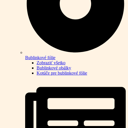
Bublinkové fólie
Zobraziť všetko
Bublinkové obálky
Kotúče pre bublinkové fólie