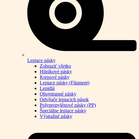
Lepiace pásky
Zobraziť všetko
Hliníkové pásky
Krepové pásky
Lepiace pásky (Filament)
Lepidlá
Obojstranné pásky
Odvíjače lepiacich pások
Polypropylénové pásky (PP)
Špeciálne lepiace pásky
Výstražné pásky