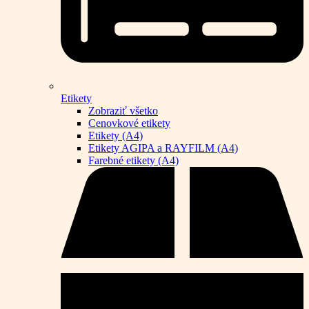
Etikety
Zobraziť všetko
Cenovkové etikety
Etikety (A4)
Etikety AGIPA a RAYFILM (A4)
Farebné etikety (A4)