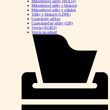
Mikroténové sáčky (ROLO)
Mikroténové tašky v blokoch
Mikroténové tašky v rolkách
Tašky v blokoch (LDPE)
Uzatvárače sáčkov
Uzatvárateľné sáčky (ZIP)
Vrecia (AGRO)
Vrecia na odpad