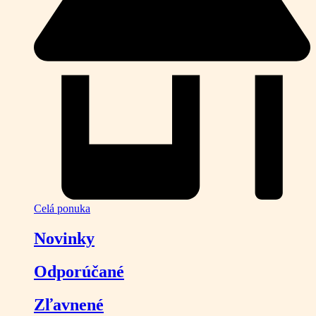
Celá ponuka
Novinky
Odporúčané
Zľavnené