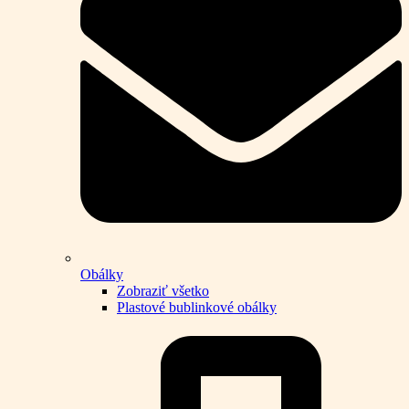
Obálky
Zobraziť všetko
Plastové bublinkové obálky