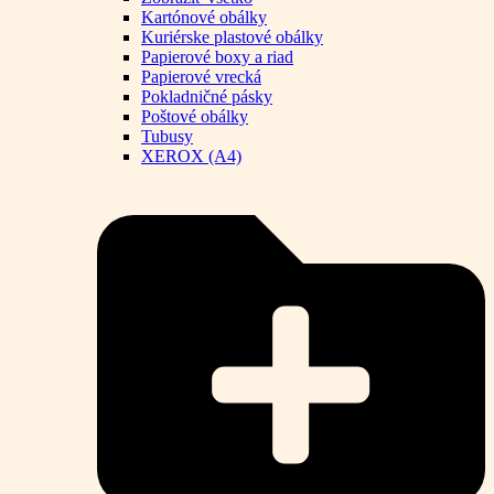
Kartónové obálky
Kuriérske plastové obálky
Papierové boxy a riad
Papierové vrecká
Pokladničné pásky
Poštové obálky
Tubusy
XEROX (A4)