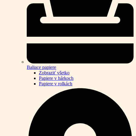
Baliace papiere
Zobraziť všetko
Papiere v hárkoch
Papiere v rolkách