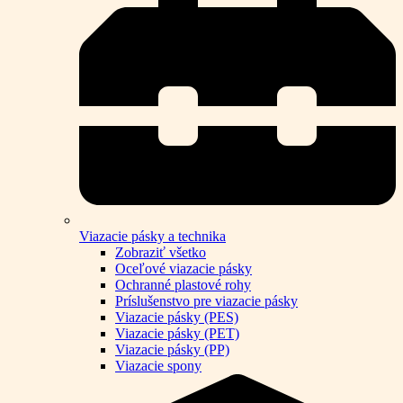
Viazacie pásky a technika
Zobraziť všetko
Oceľové viazacie pásky
Ochranné plastové rohy
Príslušenstvo pre viazacie pásky
Viazacie pásky (PES)
Viazacie pásky (PET)
Viazacie pásky (PP)
Viazacie spony