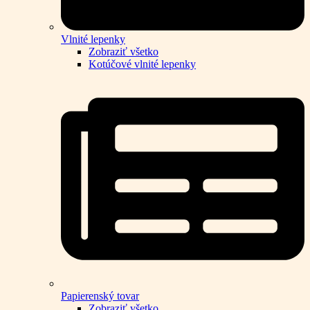
Vlnité lepenky
Zobraziť všetko
Kotúčové vlnité lepenky
Papierenský tovar
Zobraziť všetko