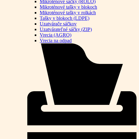
Mikroténové sáčky (ROLO)
Mikroténové tašky v blokoch
Mikroténové tašky v rolkách
Tašky v blokoch (LDPE)
Uzatvárače sáčkov
Uzatvárateľné sáčky (ZIP)
Vrecia (AGRO)
Vrecia na odpad