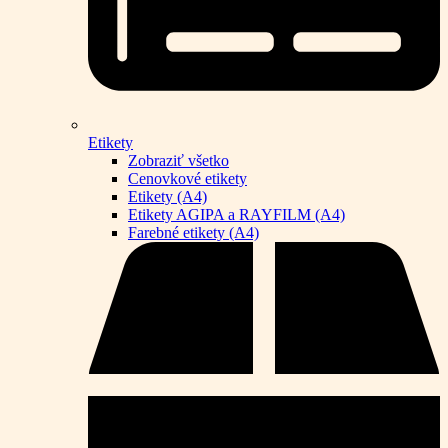
Etikety
Zobraziť všetko
Cenovkové etikety
Etikety (A4)
Etikety AGIPA a RAYFILM (A4)
Farebné etikety (A4)