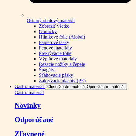
Ostatný obalový materiál
Zobraziť všetko
Gumičky
Hliníkové fólie (Alobal)
Papierové tašky
Penové materiály
Prekrývacie fólie
Výplňové materiály
Rezacie nožíky a čepele
Špagáty
Sťahovacie pásky
Zakrývacie plachty (PE)
Gastro materiál
Close Gastro materiál
Open Gastro materiál
Gastro materiál
Novinky
Odporúčané
Zľavnené