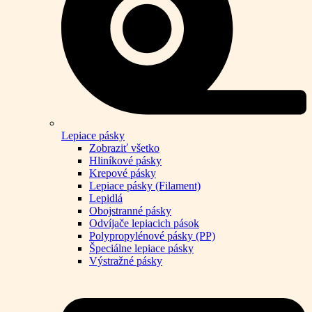
Lepiace pásky
Zobraziť všetko
Hliníkové pásky
Krepové pásky
Lepiace pásky (Filament)
Lepidlá
Obojstranné pásky
Odvíjače lepiacich pások
Polypropylénové pásky (PP)
Špeciálne lepiace pásky
Výstražné pásky