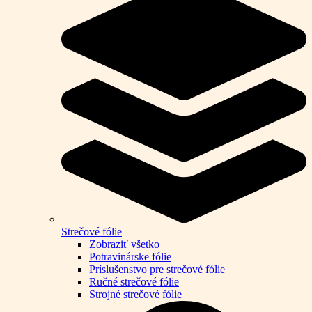
Strečové fólie
Zobraziť všetko
Potravinárske fólie
Príslušenstvo pre strečové fólie
Ručné strečové fólie
Strojné strečové fólie