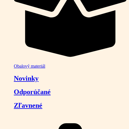
Obalový materiál
Novinky
Odporúčané
Zľavnené