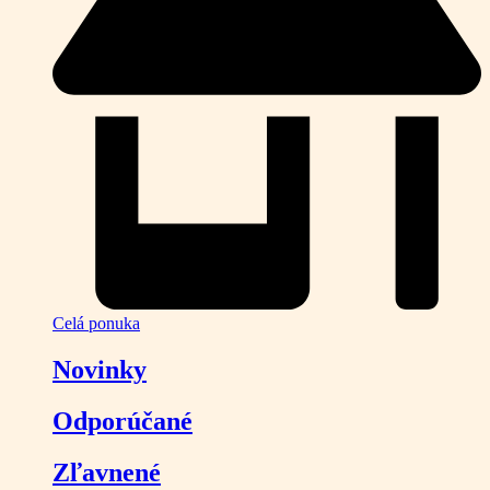
Celá ponuka
Novinky
Odporúčané
Zľavnené