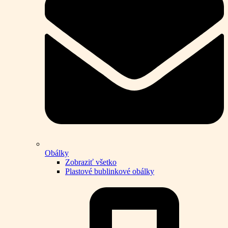
Obálky
Zobraziť všetko
Plastové bublinkové obálky