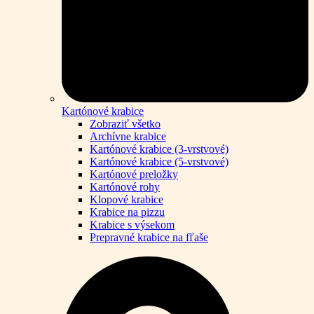
Kartónové krabice
Zobraziť všetko
Archívne krabice
Kartónové krabice (3-vrstvové)
Kartónové krabice (5-vrstvové)
Kartónové preložky
Kartónové rohy
Klopové krabice
Krabice na pizzu
Krabice s výsekom
Prepravné krabice na fľaše