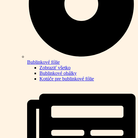
Bublinkové fólie
Zobraziť všetko
Bublinkové obálky
Kotúče pre bublinkové fólie