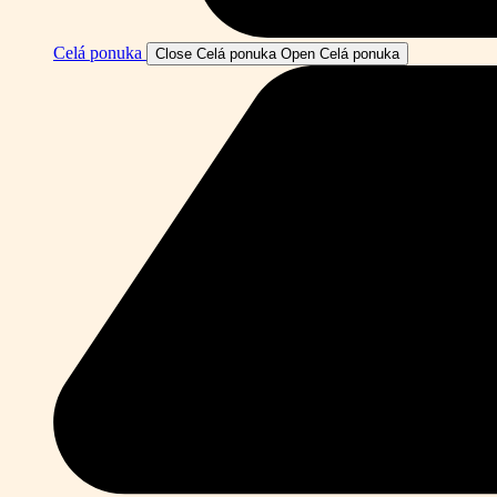
Celá ponuka
Close Celá ponuka
Open Celá ponuka