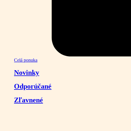
Celá ponuka
Novinky
Odporúčané
Zľavnené