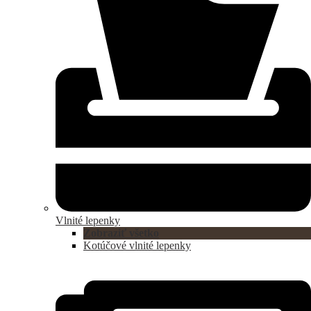
Vlnité lepenky
Zobraziť všetko
Kotúčové vlnité lepenky