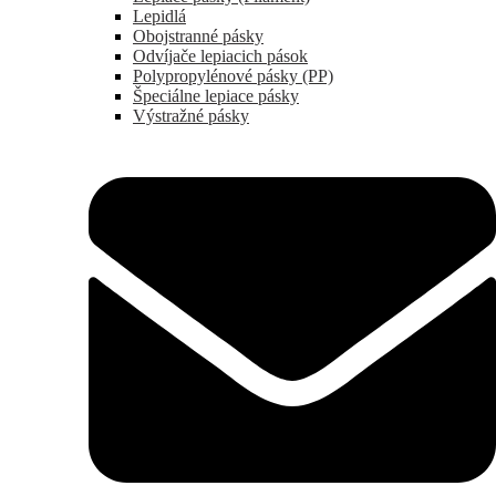
Lepidlá
Obojstranné pásky
Odvíjače lepiacich pások
Polypropylénové pásky (PP)
Špeciálne lepiace pásky
Výstražné pásky