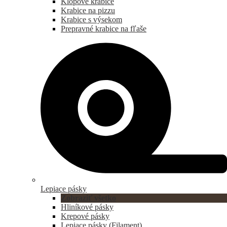
Klopové krabice
Krabice na pizzu
Krabice s výsekom
Prepravné krabice na fľaše
Lepiace pásky
Zobraziť všetko
Hliníkové pásky
Krepové pásky
Lepiace pásky (Filament)