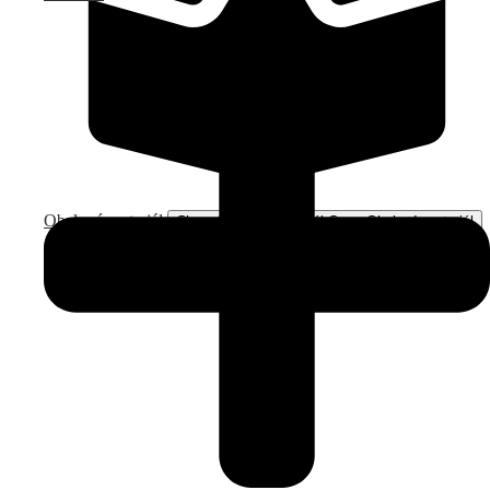
Obalový materiál
Close Obalový materiál
Open Obalový materiál