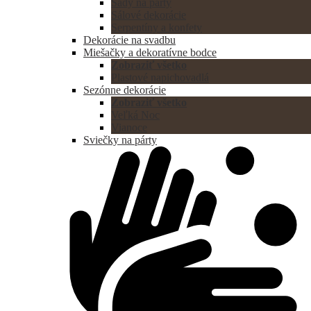
Sady na párty
Sálové dekorácie
Serpentíny a konfety
Dekorácie na svadbu
Miešačky a dekoratívne bodce
Zobraziť všetko
Plastové napichovadlá
Sezónne dekorácie
Zobraziť všetko
Veľká Noc
Vianoce
Sviečky na párty