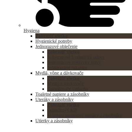
Hygiena
Zobraziť všetko
Hygienické potreby
Jednorazové oblečenie
Zobraziť všetko
Jednorazové hygienické odevy
Jednorazové pokrývky hlavy
Jednorazové rukavice
Mydlá, vône a dávkovače
Zobraziť všetko
Mydlá a dávkovače
Osviežovače vzduchu
Toaletné papiere a zásobníky
Uteráky a zásobníky
Zobraziť všetko
Odpadkový kôš
Skladané papierové uteráky a zásobníky
Utierky a zásobníky