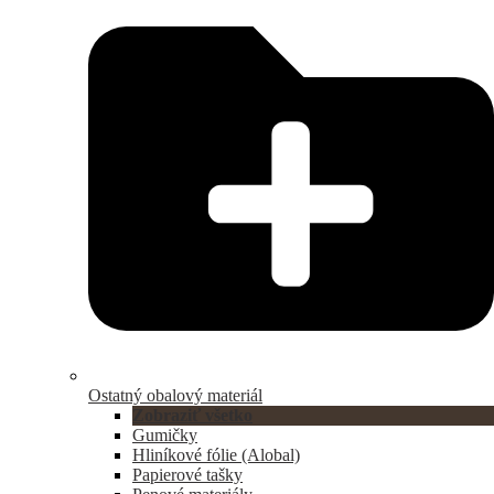
Ostatný obalový materiál
Zobraziť všetko
Gumičky
Hliníkové fólie (Alobal)
Papierové tašky