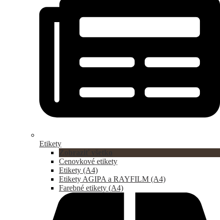
Etikety
Zobraziť všetko
Cenovkové etikety
Etikety (A4)
Etikety AGIPA a RAYFILM (A4)
Farebné etikety (A4)