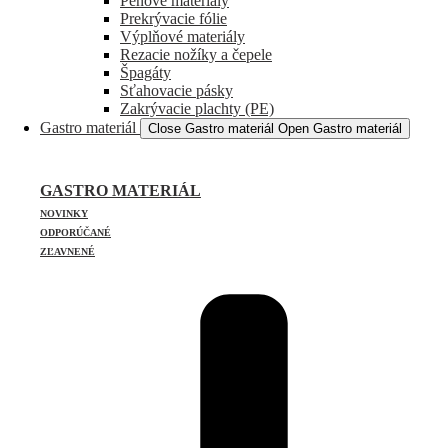
Penové materiály
Prekrývacie fólie
Výplňové materiály
Rezacie nožíky a čepele
Špagáty
Sťahovacie pásky
Zakrývacie plachty (PE)
Gastro materiál
Close Gastro materiál
Open Gastro materiál
GASTRO MATERIÁL
NOVINKY
ODPORÚČANÉ
ZĽAVNENÉ