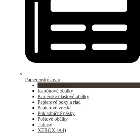
Papierenský tovar
Zobraziť všetko
Kartónové obálky
Kuriérske plastové obálky
Papierové boxy a riad
Papierové vrecká
Pokladničné pásky
Poštové obálky
Tubusy
XEROX (A4)