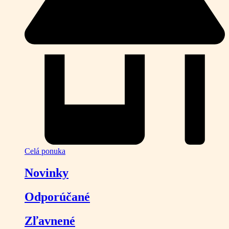
Celá ponuka
Novinky
Odporúčané
Zľavnené