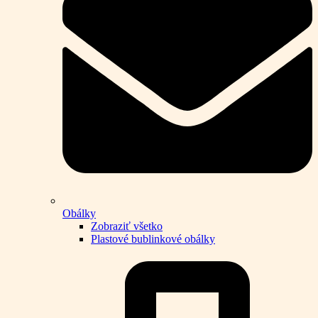
Obálky
Zobraziť všetko
Plastové bublinkové obálky