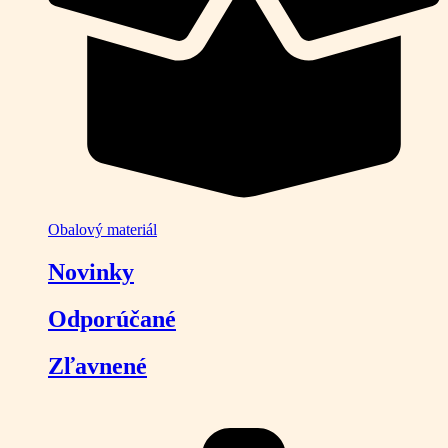
Obalový materiál
Novinky
Odporúčané
Zľavnené