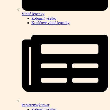
Vlnité lepenky
Zobraziť všetko
Kotúčové vlnité lepenky
Papierenský tovar
Zobraziť všetko