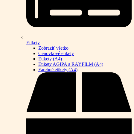
Etikety
Zobraziť všetko
Cenovkové etikety
Etikety (A4)
Etikety AGIPA a RAYFILM (A4)
Farebné etikety (A4)