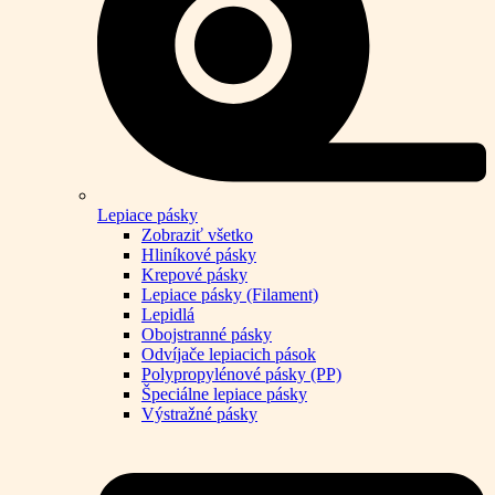
Lepiace pásky
Zobraziť všetko
Hliníkové pásky
Krepové pásky
Lepiace pásky (Filament)
Lepidlá
Obojstranné pásky
Odvíjače lepiacich pások
Polypropylénové pásky (PP)
Špeciálne lepiace pásky
Výstražné pásky