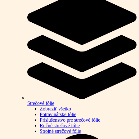
Strečové fólie
Zobraziť všetko
Potravinárske fólie
Príslušenstvo pre strečové fólie
Ručné strečové fólie
Strojné strečové fólie