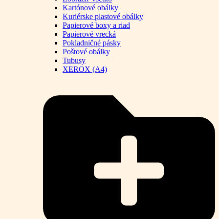
Kartónové obálky
Kuriérske plastové obálky
Papierové boxy a riad
Papierové vrecká
Pokladničné pásky
Poštové obálky
Tubusy
XEROX (A4)