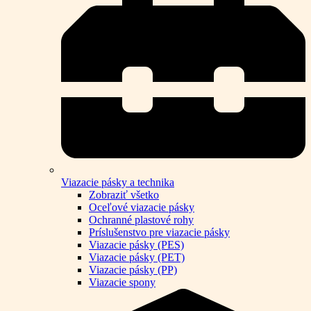
Viazacie pásky a technika
Zobraziť všetko
Oceľové viazacie pásky
Ochranné plastové rohy
Príslušenstvo pre viazacie pásky
Viazacie pásky (PES)
Viazacie pásky (PET)
Viazacie pásky (PP)
Viazacie spony