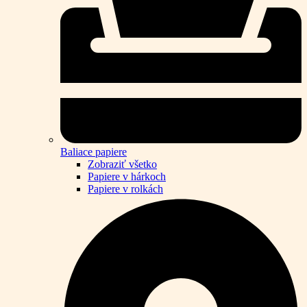
Baliace papiere
Zobraziť všetko
Papiere v hárkoch
Papiere v rolkách