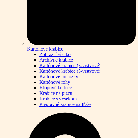
Kartónové krabice
Zobraziť všetko
Archívne krabice
Kartónové krabice (3-vrstvové)
Kartónové krabice (5-vrstvové)
Kartónové preložky
Kartónové rohy
Klopové krabice
Krabice na pizzu
Krabice s výsekom
Prepravné krabice na fľaše