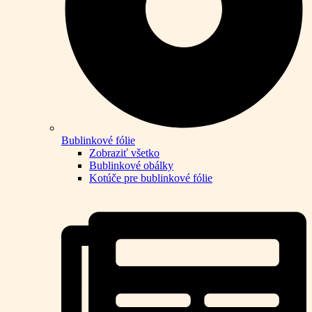
Bublinkové fólie
Zobraziť všetko
Bublinkové obálky
Kotúče pre bublinkové fólie