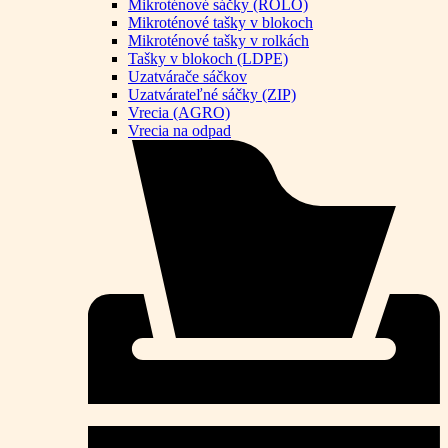
Mikroténové sáčky (ROLO)
Mikroténové tašky v blokoch
Mikroténové tašky v rolkách
Tašky v blokoch (LDPE)
Uzatvárače sáčkov
Uzatvárateľné sáčky (ZIP)
Vrecia (AGRO)
Vrecia na odpad