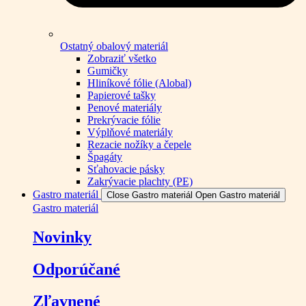
Ostatný obalový materiál
Zobraziť všetko
Gumičky
Hliníkové fólie (Alobal)
Papierové tašky
Penové materiály
Prekrývacie fólie
Výplňové materiály
Rezacie nožíky a čepele
Špagáty
Sťahovacie pásky
Zakrývacie plachty (PE)
Gastro materiál
Close Gastro materiál
Open Gastro materiál
Gastro materiál
Novinky
Odporúčané
Zľavnené