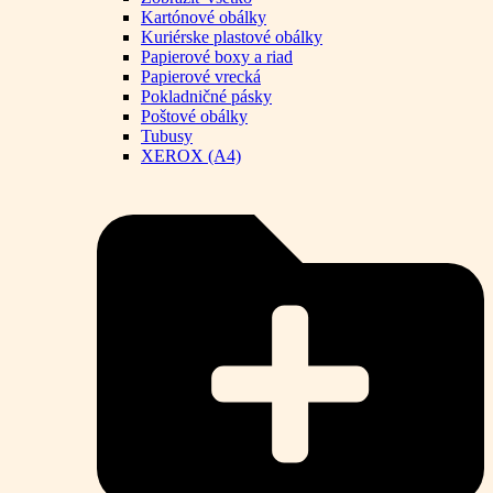
Kartónové obálky
Kuriérske plastové obálky
Papierové boxy a riad
Papierové vrecká
Pokladničné pásky
Poštové obálky
Tubusy
XEROX (A4)