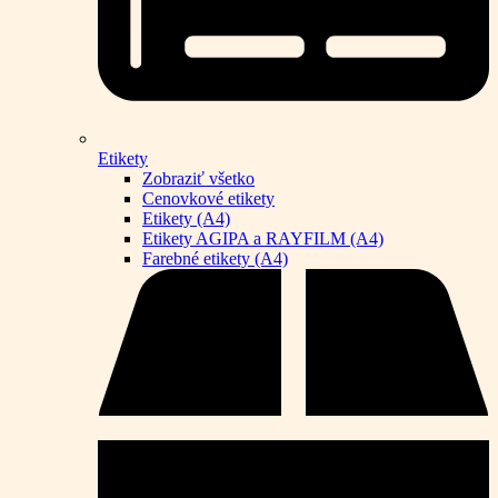
Etikety
Zobraziť všetko
Cenovkové etikety
Etikety (A4)
Etikety AGIPA a RAYFILM (A4)
Farebné etikety (A4)