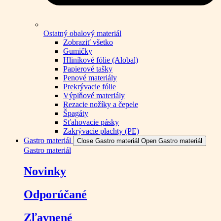
Ostatný obalový materiál
Zobraziť všetko
Gumičky
Hliníkové fólie (Alobal)
Papierové tašky
Penové materiály
Prekrývacie fólie
Výplňové materiály
Rezacie nožíky a čepele
Špagáty
Sťahovacie pásky
Zakrývacie plachty (PE)
Gastro materiál
Close Gastro materiál
Open Gastro materiál
Gastro materiál
Novinky
Odporúčané
Zľavnené