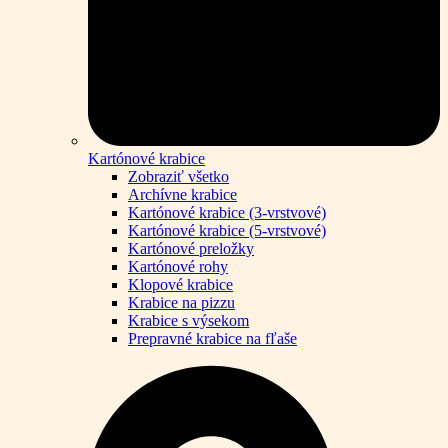
Kartónové krabice
Zobraziť všetko
Archívne krabice
Kartónové krabice (3-vrstvové)
Kartónové krabice (5-vrstvové)
Kartónové preložky
Kartónové rohy
Klopové krabice
Krabice na pizzu
Krabice s výsekom
Prepravné krabice na fľaše