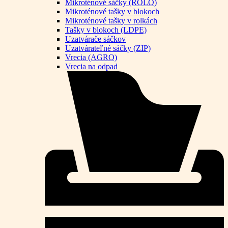
Mikroténové sáčky (ROLO)
Mikroténové tašky v blokoch
Mikroténové tašky v rolkách
Tašky v blokoch (LDPE)
Uzatvárače sáčkov
Uzatvárateľné sáčky (ZIP)
Vrecia (AGRO)
Vrecia na odpad