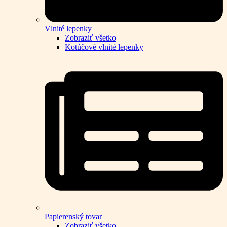
Vlnité lepenky
Zobraziť všetko
Kotúčové vlnité lepenky
Papierenský tovar
Zobraziť všetko