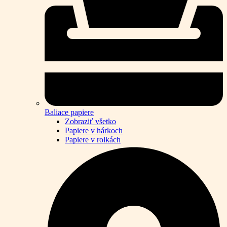
Baliace papiere
Zobraziť všetko
Papiere v hárkoch
Papiere v rolkách