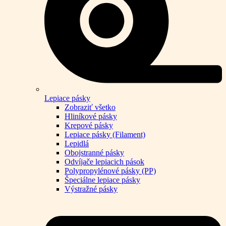
Lepiace pásky
Zobraziť všetko
Hliníkové pásky
Krepové pásky
Lepiace pásky (Filament)
Lepidlá
Obojstranné pásky
Odvíjače lepiacich pások
Polypropylénové pásky (PP)
Špeciálne lepiace pásky
Výstražné pásky