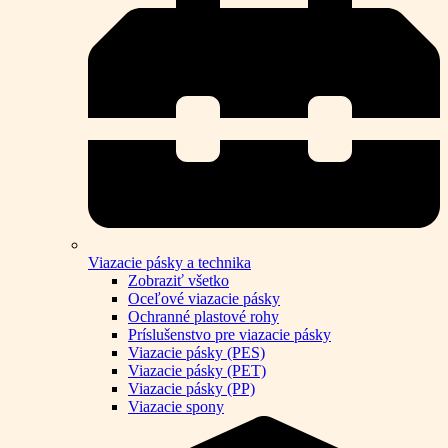
Viazacie pásky a technika
Zobraziť všetko
Oceľové viazacie pásky
Ochranné plastové rohy
Príslušenstvo pre viazacie pásky
Viazacie pásky (PES)
Viazacie pásky (PET)
Viazacie pásky (PP)
Viazacie spony