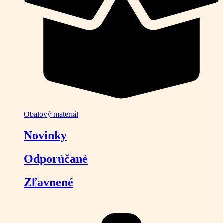
Obalový materiál
Novinky
Odporúčané
Zľavnené