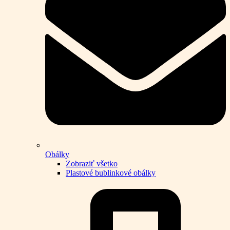
Obálky
Zobraziť všetko
Plastové bublinkové obálky