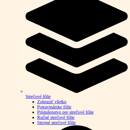
Strečové fólie
Zobraziť všetko
Potravinárske fólie
Príslušenstvo pre strečové fólie
Ručné strečové fólie
Strojné strečové fólie