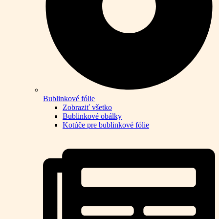
Bublinkové fólie
Zobraziť všetko
Bublinkové obálky
Kotúče pre bublinkové fólie