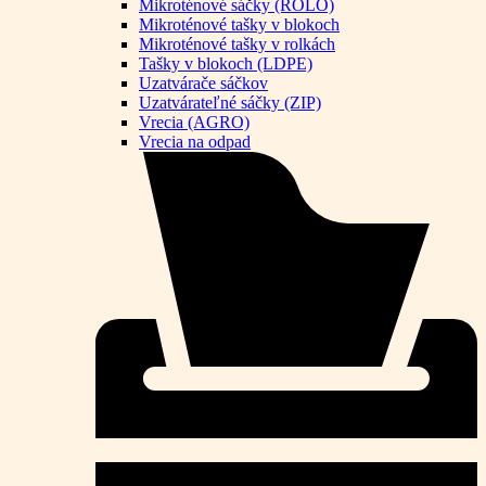
Mikroténové sáčky (ROLO)
Mikroténové tašky v blokoch
Mikroténové tašky v rolkách
Tašky v blokoch (LDPE)
Uzatvárače sáčkov
Uzatvárateľné sáčky (ZIP)
Vrecia (AGRO)
Vrecia na odpad