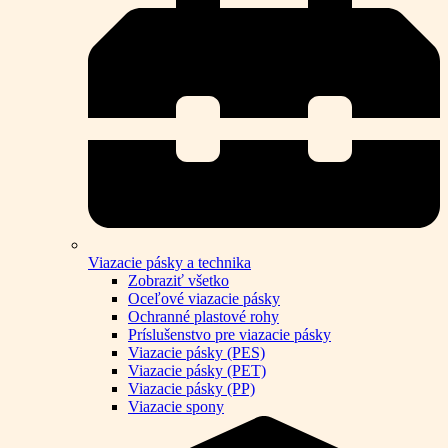
Viazacie pásky a technika
Zobraziť všetko
Oceľové viazacie pásky
Ochranné plastové rohy
Príslušenstvo pre viazacie pásky
Viazacie pásky (PES)
Viazacie pásky (PET)
Viazacie pásky (PP)
Viazacie spony