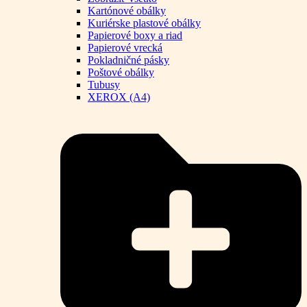
Kartónové obálky
Kuriérske plastové obálky
Papierové boxy a riad
Papierové vrecká
Pokladničné pásky
Poštové obálky
Tubusy
XEROX (A4)