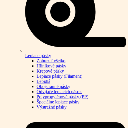
Lepiace pásky
Zobraziť všetko
Hliníkové pásky
Krepové pásky
Lepiace pásky (Filament)
Lepidlá
Obojstranné pásky
Odvíjače lepiacich pások
Polypropylénové pásky (PP)
Špeciálne lepiace pásky
Výstražné pásky