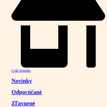
Celá ponuka
Novinky
Odporúčané
Zľavnené