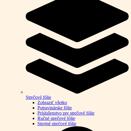
Strečové fólie
Zobraziť všetko
Potravinárske fólie
Príslušenstvo pre strečové fólie
Ručné strečové fólie
Strojné strečové fólie