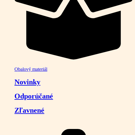
Obalový materiál
Novinky
Odporúčané
Zľavnené