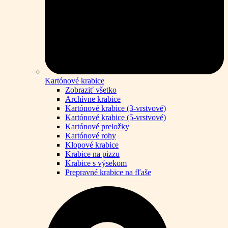
Kartónové krabice
Zobraziť všetko
Archívne krabice
Kartónové krabice (3-vrstvové)
Kartónové krabice (5-vrstvové)
Kartónové preložky
Kartónové rohy
Klopové krabice
Krabice na pizzu
Krabice s výsekom
Prepravné krabice na fľaše