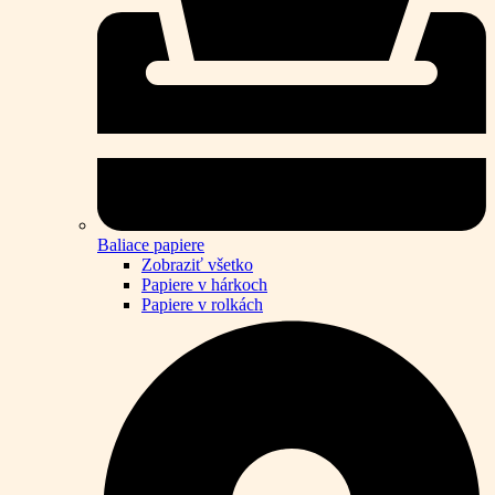
Baliace papiere
Zobraziť všetko
Papiere v hárkoch
Papiere v rolkách