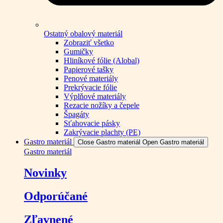
Ostatný obalový materiál
Zobraziť všetko
Gumičky
Hliníkové fólie (Alobal)
Papierové tašky
Penové materiály
Prekrývacie fólie
Výplňové materiály
Rezacie nožíky a čepele
Špagáty
Sťahovacie pásky
Zakrývacie plachty (PE)
Gastro materiál
Close Gastro materiál
Open Gastro materiál
Gastro materiál
Novinky
Odporúčané
Zľavnené