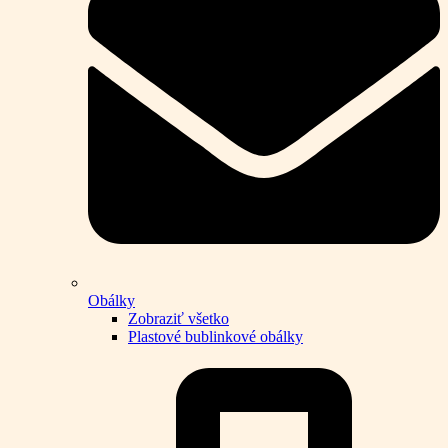
Obálky
Zobraziť všetko
Plastové bublinkové obálky