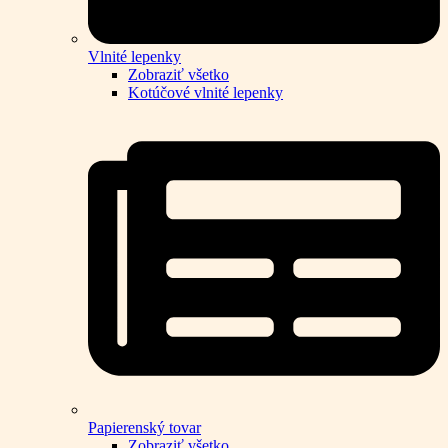
Vlnité lepenky
Zobraziť všetko
Kotúčové vlnité lepenky
Papierenský tovar
Zobraziť všetko