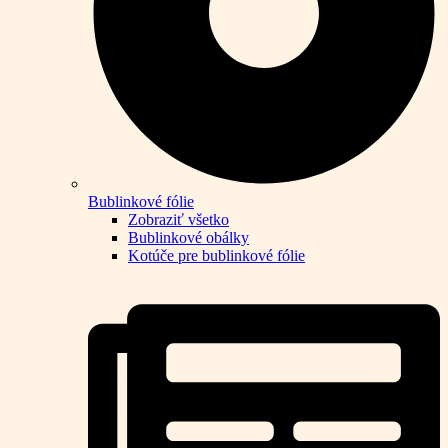
Bublinkové fólie
Zobraziť všetko
Bublinkové obálky
Kotúče pre bublinkové fólie