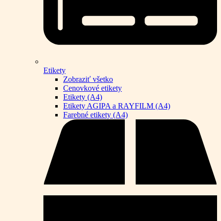
Etikety
Zobraziť všetko
Cenovkové etikety
Etikety (A4)
Etikety AGIPA a RAYFILM (A4)
Farebné etikety (A4)