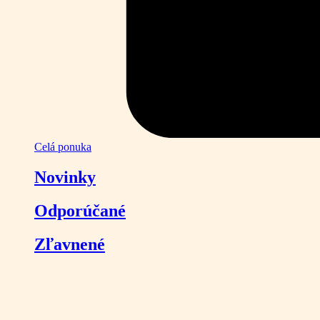
Celá ponuka
Novinky
Odporúčané
Zľavnené