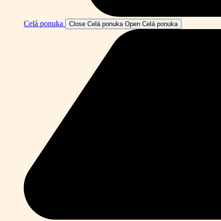
Celá ponuka
Close Celá ponuka
Open Celá ponuka