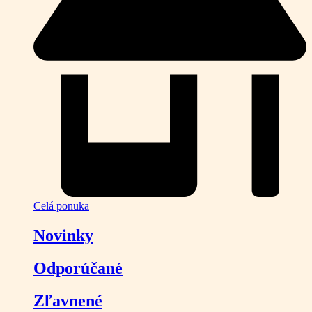
Celá ponuka
Novinky
Odporúčané
Zľavnené