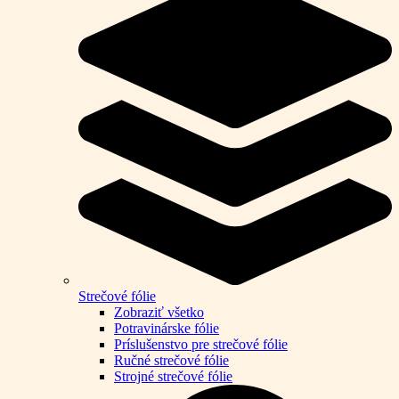
Strečové fólie
Zobraziť všetko
Potravinárske fólie
Príslušenstvo pre strečové fólie
Ručné strečové fólie
Strojné strečové fólie