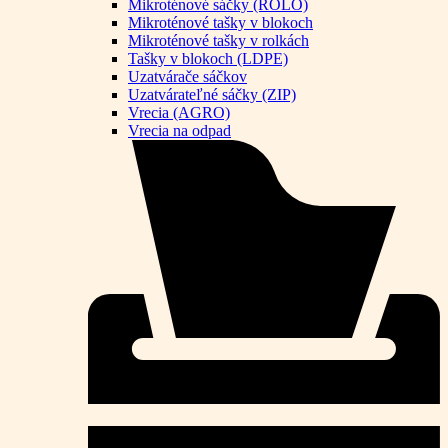
Mikroténové sáčky (ROLO)
Mikroténové tašky v blokoch
Mikroténové tašky v rolkách
Tašky v blokoch (LDPE)
Uzatvárače sáčkov
Uzatvárateľné sáčky (ZIP)
Vrecia (AGRO)
Vrecia na odpad