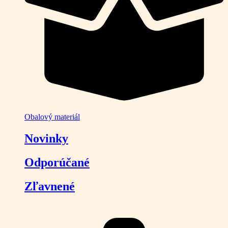
Obalový materiál
Novinky
Odporúčané
Zľavnené