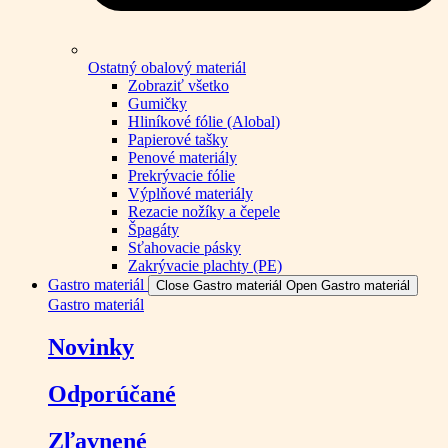
Ostatný obalový materiál
Zobraziť všetko
Gumičky
Hliníkové fólie (Alobal)
Papierové tašky
Penové materiály
Prekrývacie fólie
Výplňové materiály
Rezacie nožíky a čepele
Špagáty
Sťahovacie pásky
Zakrývacie plachty (PE)
Gastro materiál
Close Gastro materiál
Open Gastro materiál
Gastro materiál
Novinky
Odporúčané
Zľavnené