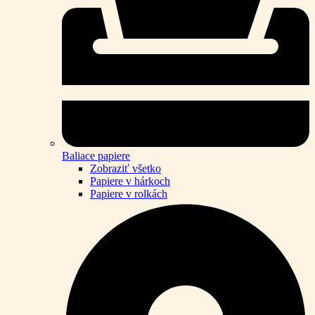
Baliace papiere
Zobraziť všetko
Papiere v hárkoch
Papiere v rolkách