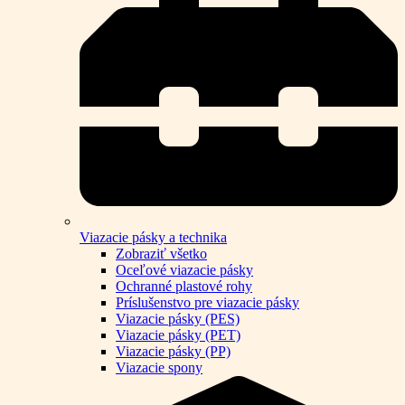
Viazacie pásky a technika
Zobraziť všetko
Oceľové viazacie pásky
Ochranné plastové rohy
Príslušenstvo pre viazacie pásky
Viazacie pásky (PES)
Viazacie pásky (PET)
Viazacie pásky (PP)
Viazacie spony