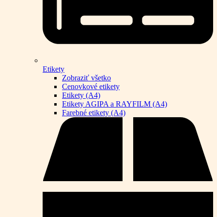
Etikety
Zobraziť všetko
Cenovkové etikety
Etikety (A4)
Etikety AGIPA a RAYFILM (A4)
Farebné etikety (A4)