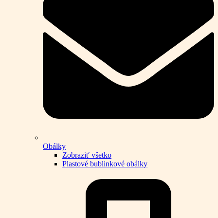
Obálky
Zobraziť všetko
Plastové bublinkové obálky