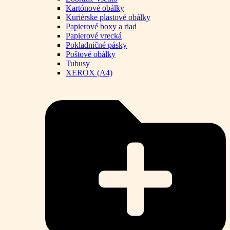
Kartónové obálky
Kuriérske plastové obálky
Papierové boxy a riad
Papierové vrecká
Pokladničné pásky
Poštové obálky
Tubusy
XEROX (A4)