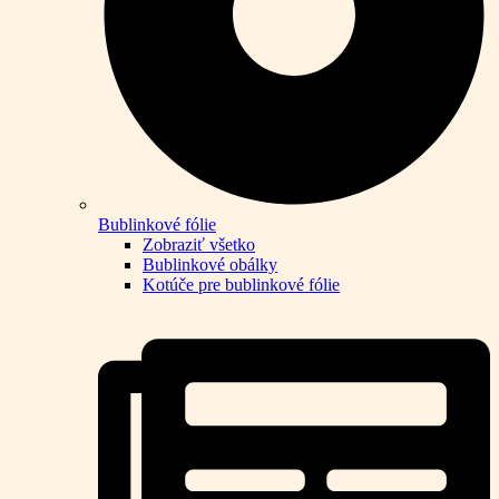
Bublinkové fólie
Zobraziť všetko
Bublinkové obálky
Kotúče pre bublinkové fólie