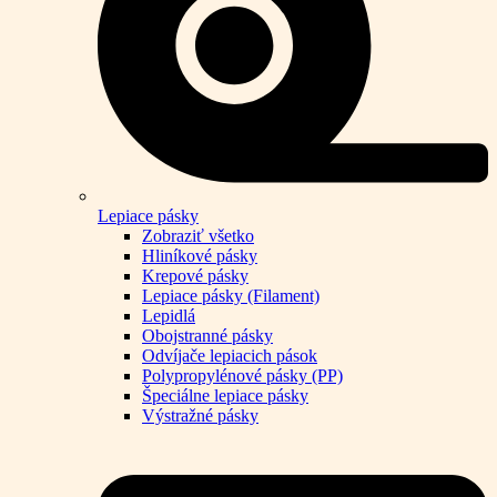
Lepiace pásky
Zobraziť všetko
Hliníkové pásky
Krepové pásky
Lepiace pásky (Filament)
Lepidlá
Obojstranné pásky
Odvíjače lepiacich pások
Polypropylénové pásky (PP)
Špeciálne lepiace pásky
Výstražné pásky