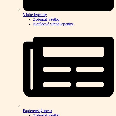
Vlnité lepenky
Zobraziť všetko
Kotúčové vlnité lepenky
Papierenský tovar
Zobraziť všetko