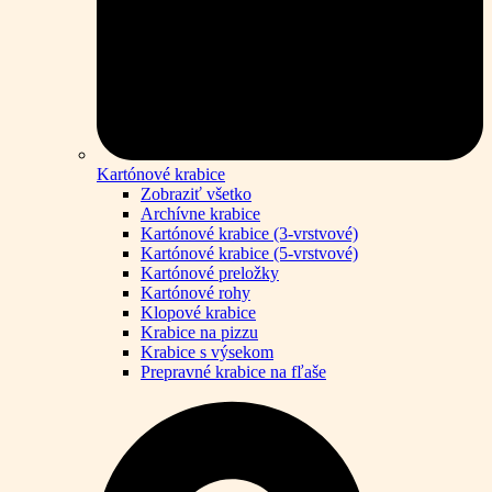
Kartónové krabice
Zobraziť všetko
Archívne krabice
Kartónové krabice (3-vrstvové)
Kartónové krabice (5-vrstvové)
Kartónové preložky
Kartónové rohy
Klopové krabice
Krabice na pizzu
Krabice s výsekom
Prepravné krabice na fľaše