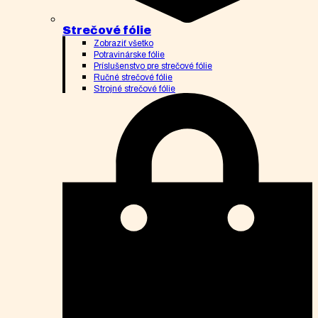
Strečové fólie
Zobraziť všetko
Potravinárske fólie
Príslušenstvo pre strečové fólie
Ručné strečové fólie
Strojné strečové fólie