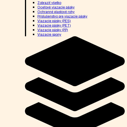
Zobraziť všetko
Oceľové viazacie pásky
Ochranné plastové rohy
Príslušenstvo pre viazacie pásky
Viazacie pásky (PES)
Viazacie pásky (PET)
Viazacie pásky (PP)
Viazacie spony