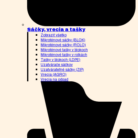
Sáčky, vrecia a tašky
Zobraziť všetko
Mikroténové sáčky (BLOK)
Mikroténové sáčky (ROLO)
Mikroténové tašky v blokoch
Mikroténové tašky v rolkách
Tašky v blokoch (LDPE)
Uzatvárače sáčkov
Uzatvárateľné sáčky (ZIP)
Vrecia (AGRO)
Vrecia na odpad