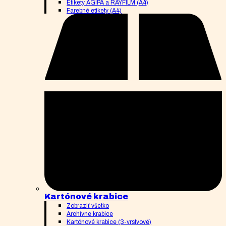
Etikety AGIPA a RAYFILM (A4)
Farebné etikety (A4)
Kartónové krabice
Zobraziť všetko
Archívne krabice
Kartónové krabice (3-vrstvové)