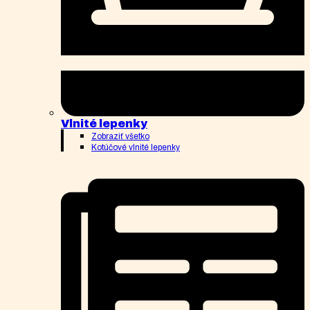
Vlnité lepenky
Zobraziť všetko
Kotúčové vlnité lepenky