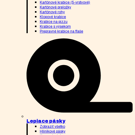
Kartónové krabice (5-vrstvové)
Kartónové preložky
Kartónové rohy
Klopové krabice
Krabice na pizzu
Krabice s výsekom
Prepravné krabice na fľaše
Lepiace pásky
Zobraziť všetko
Hliníkové pásky