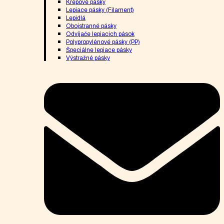
Krepové pásky
Lepiace pásky (Filament)
Lepidlá
Obojstranné pásky
Odvíjače lepiacich pások
Polypropylénové pásky (PP)
Špeciálne lepiace pásky
Výstražné pásky