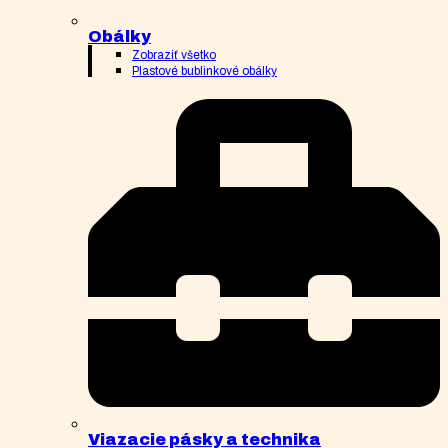
Obálky
Zobraziť všetko
Plastové bublinkové obálky
Viazacie pásky a technika