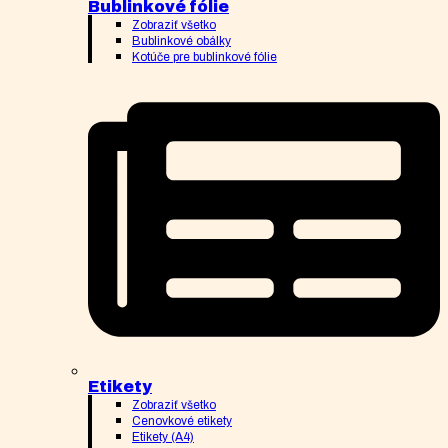
Bublinkové fólie
Zobraziť všetko
Bublinkové obálky
Kotúče pre bublinkové fólie
Etikety
Zobraziť všetko
Cenovkové etikety
Etikety (A4)