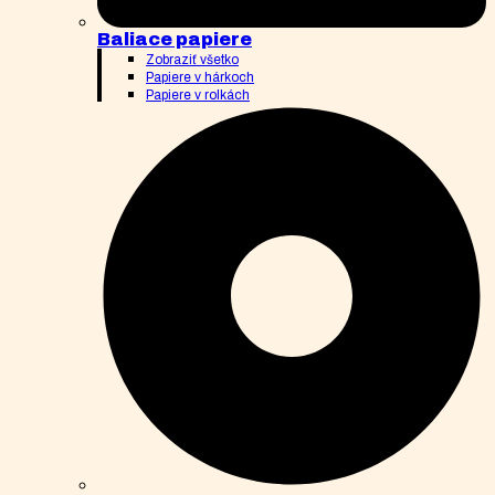
Baliace papiere
Zobraziť všetko
Papiere v hárkoch
Papiere v rolkách