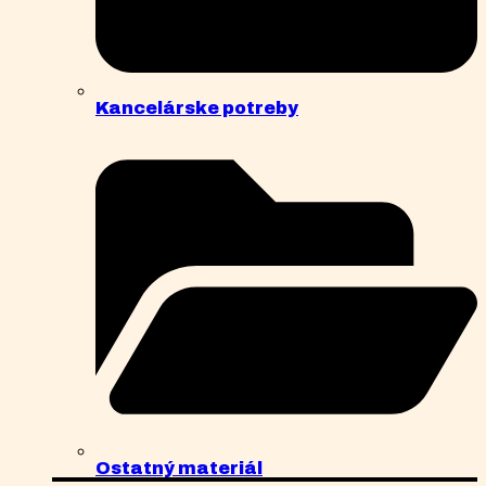
Kancelárske potreby
Ostatný materiál