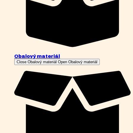
Obalový materiál
Close Obalový materiál
Open Obalový materiál