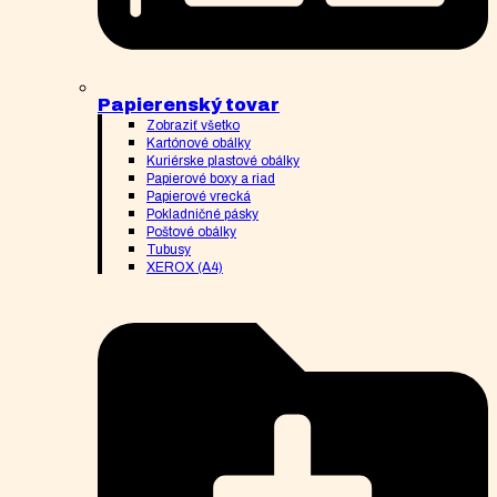
Papierenský tovar
Zobraziť všetko
Kartónové obálky
Kuriérske plastové obálky
Papierové boxy a riad
Papierové vrecká
Pokladničné pásky
Poštové obálky
Tubusy
XEROX (A4)