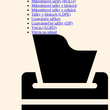
Mikroténové sáčky (ROLO)
Mikroténové tašky v blokoch
Mikroténové tašky v rolkách
Tašky v blokoch (LDPE)
Uzatvárače sáčkov
Uzatvárateľné sáčky (ZIP)
Vrecia (AGRO)
Vrecia na odpad