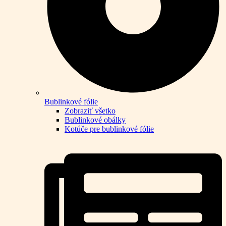
Bublinkové fólie
Zobraziť všetko
Bublinkové obálky
Kotúče pre bublinkové fólie