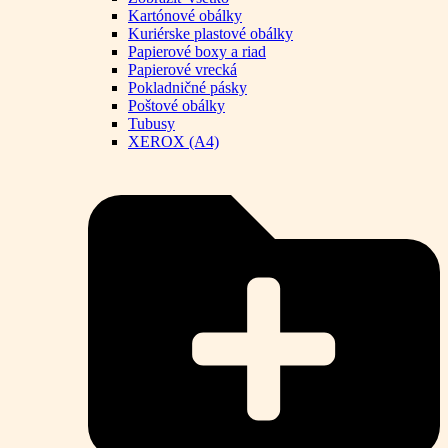
Kartónové obálky
Kuriérske plastové obálky
Papierové boxy a riad
Papierové vrecká
Pokladničné pásky
Poštové obálky
Tubusy
XEROX (A4)