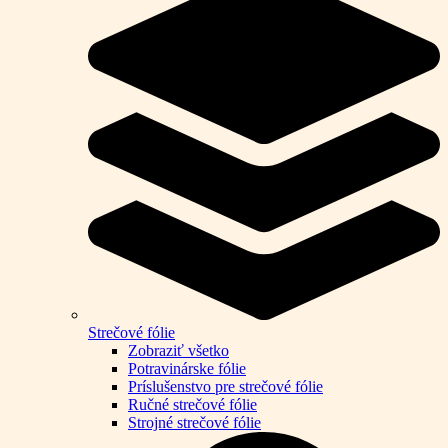
Strečové fólie
Zobraziť všetko
Potravinárske fólie
Príslušenstvo pre strečové fólie
Ručné strečové fólie
Strojné strečové fólie