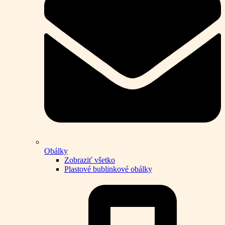
Obálky
Zobraziť všetko
Plastové bublinkové obálky