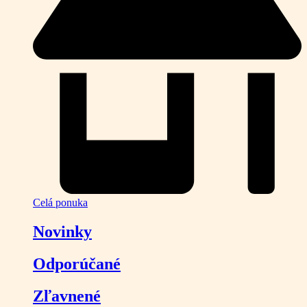
Celá ponuka
Novinky
Odporúčané
Zľavnené