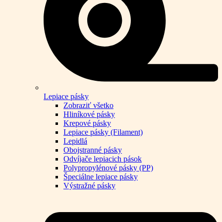
Lepiace pásky
Zobraziť všetko
Hliníkové pásky
Krepové pásky
Lepiace pásky (Filament)
Lepidlá
Obojstranné pásky
Odvíjače lepiacich pások
Polypropylénové pásky (PP)
Špeciálne lepiace pásky
Výstražné pásky