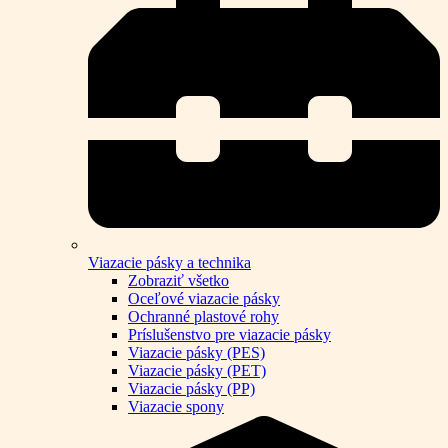
Viazacie pásky a technika
Zobraziť všetko
Oceľové viazacie pásky
Ochranné plastové rohy
Príslušenstvo pre viazacie pásky
Viazacie pásky (PES)
Viazacie pásky (PET)
Viazacie pásky (PP)
Viazacie spony