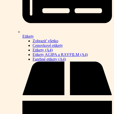
Etikety
Zobraziť všetko
Cenovkové etikety
Etikety (A4)
Etikety AGIPA a RAYFILM (A4)
Farebné etikety (A4)