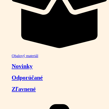
Obalový materiál
Novinky
Odporúčané
Zľavnené