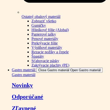
Ostatný obalový materiál
Zobraziť všetko
Gumičky
Hliníkové fólie (Alobal)
Papierové tašky
Penové materiály
Prekrývacie fólie
Výplňové materiály
Rezacie nožíky a čepele
Špagáty
Sťahovacie pásky
Zakrývacie plachty (PE)
Gastro materiál
Close Gastro materiál
Open Gastro materiál
Gastro materiál
Novinky
Odporúčané
Zľavnené