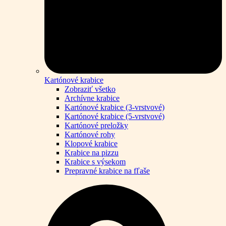
Kartónové krabice
Zobraziť všetko
Archívne krabice
Kartónové krabice (3-vrstvové)
Kartónové krabice (5-vrstvové)
Kartónové preložky
Kartónové rohy
Klopové krabice
Krabice na pizzu
Krabice s výsekom
Prepravné krabice na fľaše