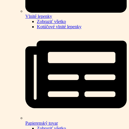
Vlnité lepenky
Zobraziť všetko
Kotúčové vlnité lepenky
Papierenský tovar
Zobraziť všetko