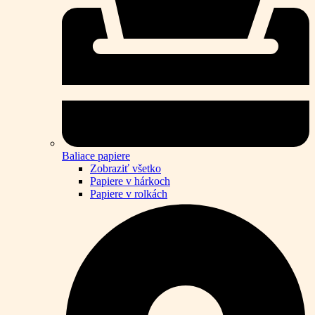
Baliace papiere
Zobraziť všetko
Papiere v hárkoch
Papiere v rolkách