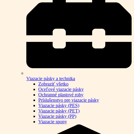
Viazacie pásky a technika
Zobraziť všetko
Oceľové viazacie pásky
Ochranné plastové rohy
Príslušenstvo pre viazacie pásky
Viazacie pásky (PES)
Viazacie pásky (PET)
Viazacie pásky (PP)
Viazacie spony