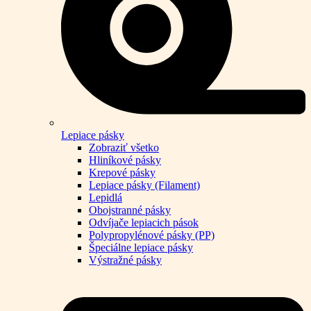
Lepiace pásky
Zobraziť všetko
Hliníkové pásky
Krepové pásky
Lepiace pásky (Filament)
Lepidlá
Obojstranné pásky
Odvíjače lepiacich pások
Polypropylénové pásky (PP)
Špeciálne lepiace pásky
Výstražné pásky