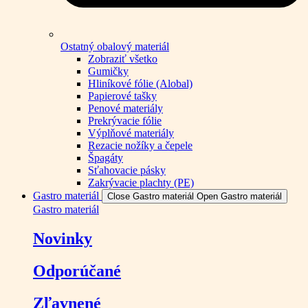
Ostatný obalový materiál
Zobraziť všetko
Gumičky
Hliníkové fólie (Alobal)
Papierové tašky
Penové materiály
Prekrývacie fólie
Výplňové materiály
Rezacie nožíky a čepele
Špagáty
Sťahovacie pásky
Zakrývacie plachty (PE)
Gastro materiál
Close Gastro materiál
Open Gastro materiál
Gastro materiál
Novinky
Odporúčané
Zľavnené