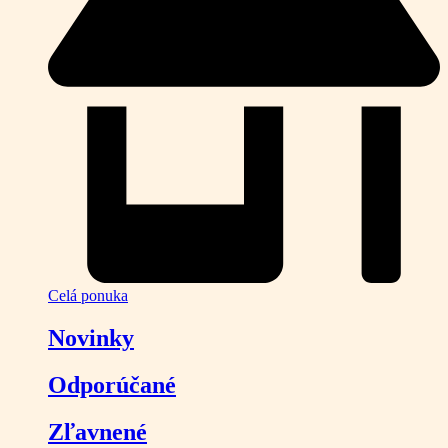
Celá ponuka
Novinky
Odporúčané
Zľavnené