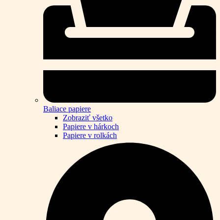
Baliace papiere
Zobraziť všetko
Papiere v hárkoch
Papiere v rolkách