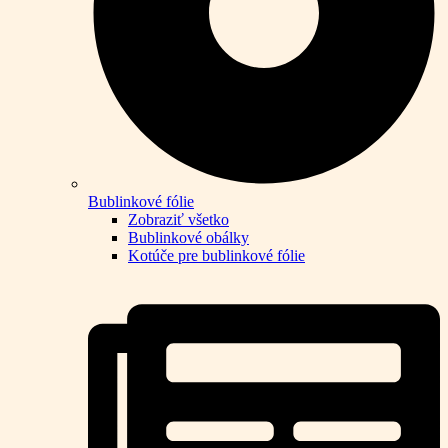
Bublinkové fólie
Zobraziť všetko
Bublinkové obálky
Kotúče pre bublinkové fólie