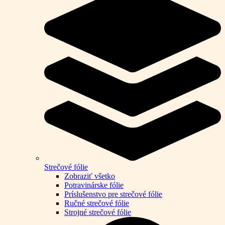
Strečové fólie
Zobraziť všetko
Potravinárske fólie
Príslušenstvo pre strečové fólie
Ručné strečové fólie
Strojné strečové fólie