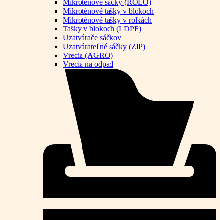
Mikroténové sáčky (ROLO)
Mikroténové tašky v blokoch
Mikroténové tašky v rolkách
Tašky v blokoch (LDPE)
Uzatvárače sáčkov
Uzatvárateľné sáčky (ZIP)
Vrecia (AGRO)
Vrecia na odpad