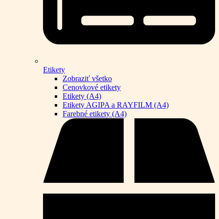
Etikety
Zobraziť všetko
Cenovkové etikety
Etikety (A4)
Etikety AGIPA a RAYFILM (A4)
Farebné etikety (A4)