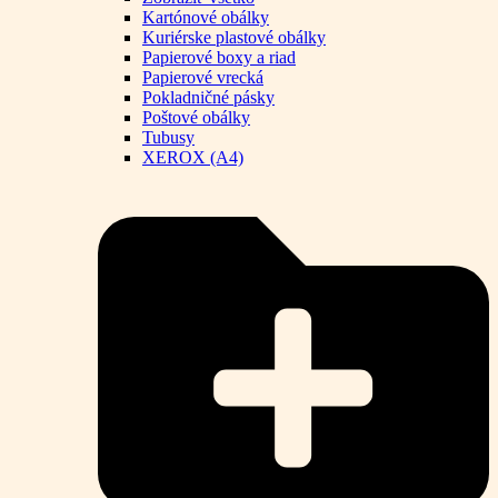
Kartónové obálky
Kuriérske plastové obálky
Papierové boxy a riad
Papierové vrecká
Pokladničné pásky
Poštové obálky
Tubusy
XEROX (A4)