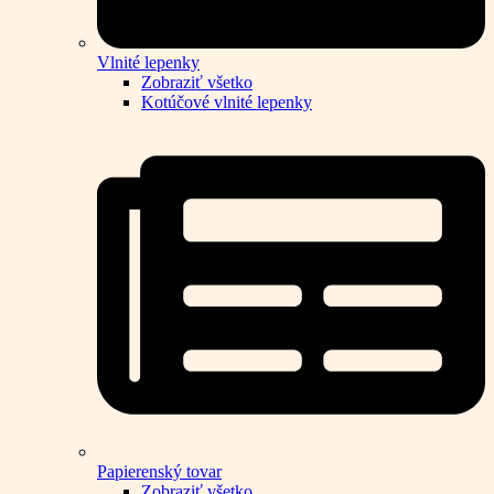
Vlnité lepenky
Zobraziť všetko
Kotúčové vlnité lepenky
Papierenský tovar
Zobraziť všetko