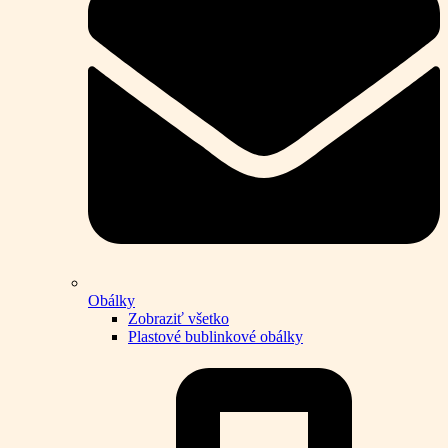
Obálky
Zobraziť všetko
Plastové bublinkové obálky