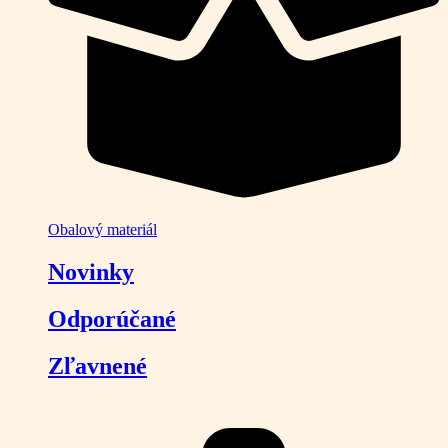
Obalový materiál
Novinky
Odporúčané
Zľavnené