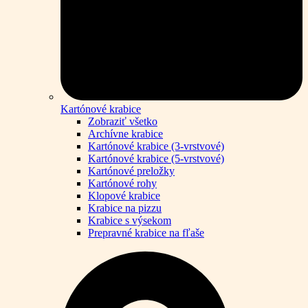
Kartónové krabice
Zobraziť všetko
Archívne krabice
Kartónové krabice (3-vrstvové)
Kartónové krabice (5-vrstvové)
Kartónové preložky
Kartónové rohy
Klopové krabice
Krabice na pizzu
Krabice s výsekom
Prepravné krabice na fľaše