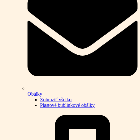
Obálky
Zobraziť všetko
Plastové bublinkové obálky