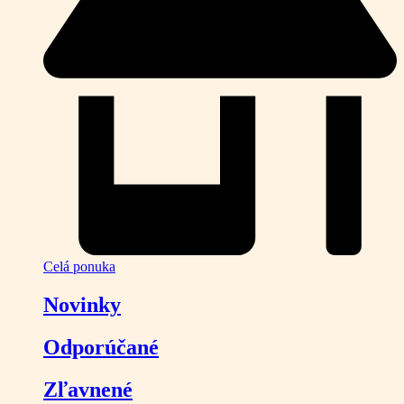
Celá ponuka
Novinky
Odporúčané
Zľavnené