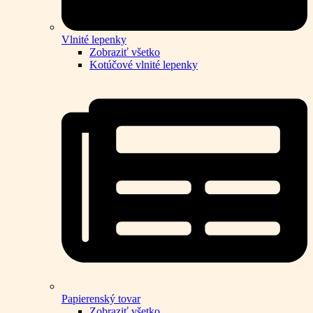
Vlnité lepenky
Zobraziť všetko
Kotúčové vlnité lepenky
Papierenský tovar
Zobraziť všetko