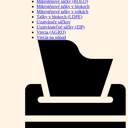
Mikroténové sáčky (ROLO)
Mikroténové tašky v blokoch
Mikroténové tašky v rolkách
Tašky v blokoch (LDPE)
Uzatvárače sáčkov
Uzatvárateľné sáčky (ZIP)
Vrecia (AGRO)
Vrecia na odpad