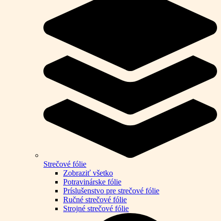
Strečové fólie
Zobraziť všetko
Potravinárske fólie
Príslušenstvo pre strečové fólie
Ručné strečové fólie
Strojné strečové fólie