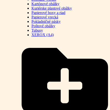
Kartónové obálky
Kuriérske plastové obálky
Papierové boxy a riad
Papierové vrecká
Pokladničné pásky
Poštové obálky
Tubusy
XEROX (A4)