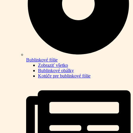
Bublinkové fólie
Zobraziť všetko
Bublinkové obálky
Kotúče pre bublinkové fólie