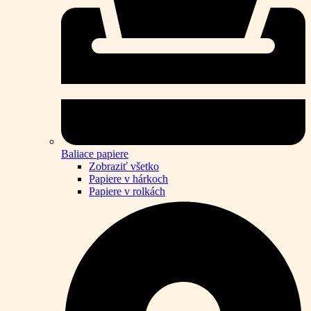
Baliace papiere
Zobraziť všetko
Papiere v hárkoch
Papiere v rolkách