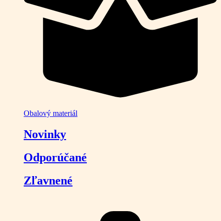
Obalový materiál
Novinky
Odporúčané
Zľavnené