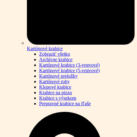
Kartónové krabice
Zobraziť všetko
Archívne krabice
Kartónové krabice (3-vrstvové)
Kartónové krabice (5-vrstvové)
Kartónové preložky
Kartónové rohy
Klopové krabice
Krabice na pizzu
Krabice s výsekom
Prepravné krabice na fľaše