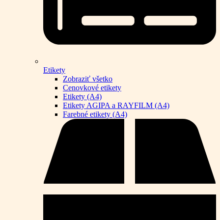
Etikety
Zobraziť všetko
Cenovkové etikety
Etikety (A4)
Etikety AGIPA a RAYFILM (A4)
Farebné etikety (A4)