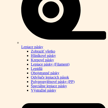
Lepiace pásky
Zobraziť všetko
Hliníkové pásky
Krepové pásky
Lepiace pásky (Filament)
Lepidlá
Obojstranné pásky
Odvíjače lepiacich pások
Polypropylénové pásky (PP)
Špeciálne lepiace pásky
Výstražné pásky