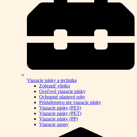
Viazacie pásky a technika
Zobraziť všetko
Oceľové viazacie pásky
Ochranné plastové rohy
Príslušenstvo pre viazacie pásky
Viazacie pásky (PES)
Viazacie pásky (PET)
Viazacie pásky (PP)
Viazacie spony