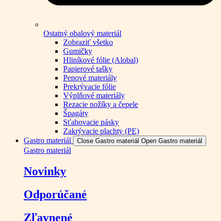
Ostatný obalový materiál
Zobraziť všetko
Gumičky
Hliníkové fólie (Alobal)
Papierové tašky
Penové materiály
Prekrývacie fólie
Výplňové materiály
Rezacie nožíky a čepele
Špagáty
Sťahovacie pásky
Zakrývacie plachty (PE)
Gastro materiál
Close Gastro materiál
Open Gastro materiál
Gastro materiál
Novinky
Odporúčané
Zľavnené