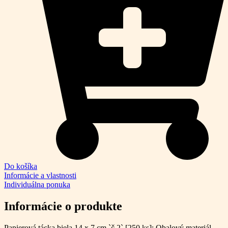
Do košíka
Informácie a vlastnosti
Individuálna ponuka
Informácie o produkte
Papierová tácka biela 14 x 7 cm `č.2` [250 ks]: Obalový materiál