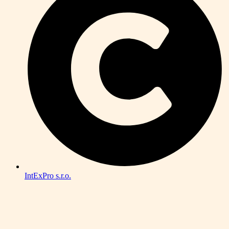
IntExPro s.r.o.