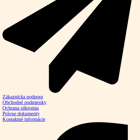
Zákaznícka podpora
Obchodné podmienky
Ochrana súkromia
Právne dokumenty
Kontaktné informácie