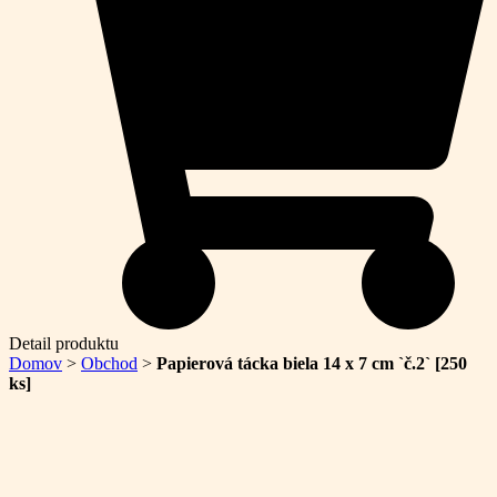
Detail produktu
Domov
>
Obchod
>
Papierová tácka biela 14 x 7 cm `č.2` [250
ks]