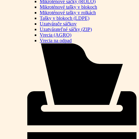
Mikroténové sáčky (ROLO)
Mikroténové tašky v blokoch
Mikroténové tašky v rolkách
Tašky v blokoch (LDPE)
Uzatvárače sáčkov
Uzatvárateľné sáčky (ZIP)
Vrecia (AGRO)
Vrecia na odpad