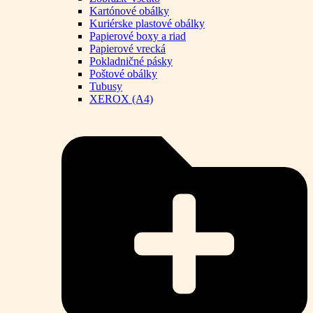
Kartónové obálky
Kuriérske plastové obálky
Papierové boxy a riad
Papierové vrecká
Pokladničné pásky
Poštové obálky
Tubusy
XEROX (A4)