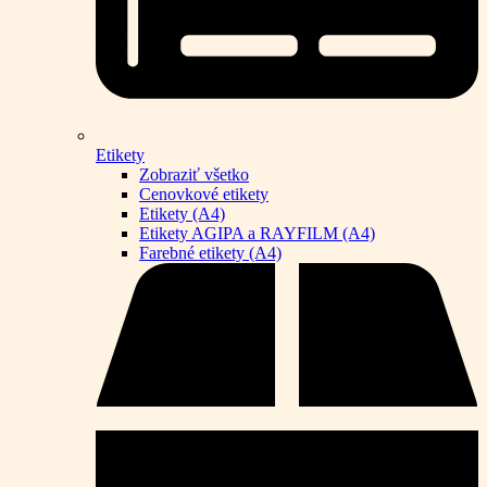
Etikety
Zobraziť všetko
Cenovkové etikety
Etikety (A4)
Etikety AGIPA a RAYFILM (A4)
Farebné etikety (A4)