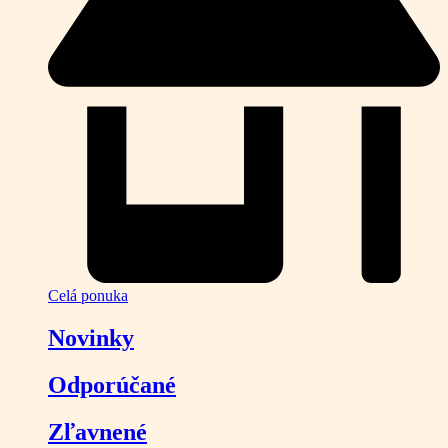
Celá ponuka
Novinky
Odporúčané
Zľavnené