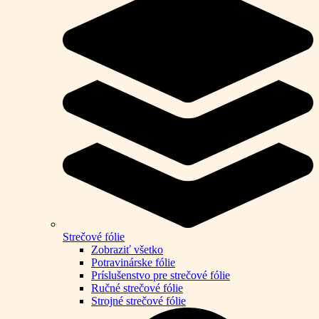
Strečové fólie
Zobraziť všetko
Potravinárske fólie
Príslušenstvo pre strečové fólie
Ručné strečové fólie
Strojné strečové fólie