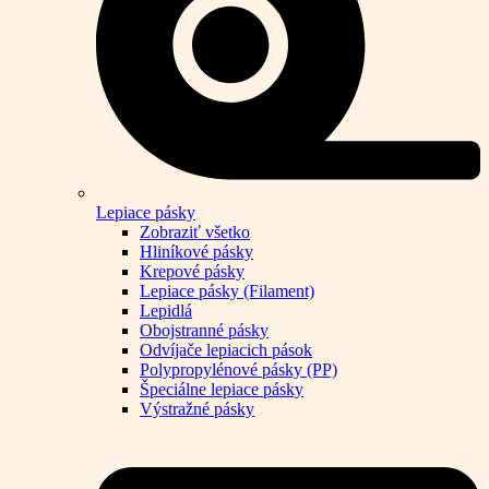
Lepiace pásky
Zobraziť všetko
Hliníkové pásky
Krepové pásky
Lepiace pásky (Filament)
Lepidlá
Obojstranné pásky
Odvíjače lepiacich pások
Polypropylénové pásky (PP)
Špeciálne lepiace pásky
Výstražné pásky