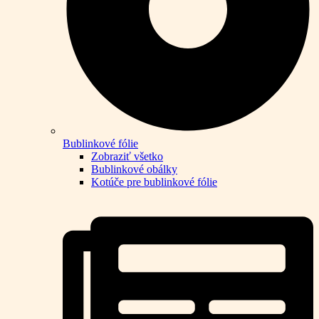
Bublinkové fólie
Zobraziť všetko
Bublinkové obálky
Kotúče pre bublinkové fólie