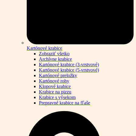
Kartónové krabice
Zobraziť všetko
Archívne krabice
Kartónové krabice (3-vrstvové)
Kartónové krabice (5-vrstvové)
Kartónové preložky
Kartónové rohy
Klopové krabice
Krabice na pizzu
Krabice s výsekom
Prepravné krabice na fľaše