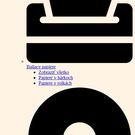
Baliace papiere
Zobraziť všetko
Papiere v hárkoch
Papiere v rolkách