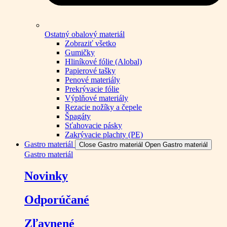
Ostatný obalový materiál
Zobraziť všetko
Gumičky
Hliníkové fólie (Alobal)
Papierové tašky
Penové materiály
Prekrývacie fólie
Výplňové materiály
Rezacie nožíky a čepele
Špagáty
Sťahovacie pásky
Zakrývacie plachty (PE)
Gastro materiál
Close Gastro materiál
Open Gastro materiál
Gastro materiál
Novinky
Odporúčané
Zľavnené