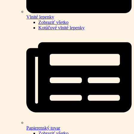
Vlnité lepenky
Zobraziť všetko
Kotúčové vlnité lepenky
Papierenský tovar
Zobraziť všetko