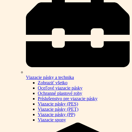
Viazacie pásky a technika
Zobraziť všetko
Oceľové viazacie pásky
Ochranné plastové rohy
Príslušenstvo pre viazacie pásky
Viazacie pásky (PES)
Viazacie pásky (PET)
Viazacie pásky (PP)
Viazacie spony