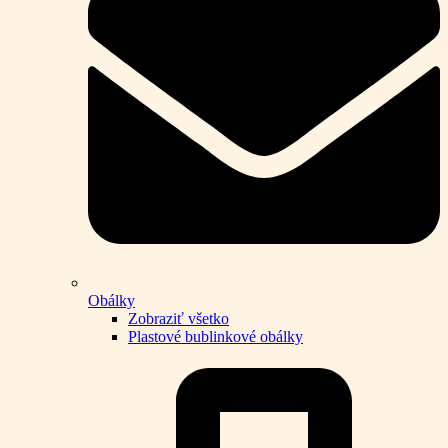
Obálky
Zobraziť všetko
Plastové bublinkové obálky