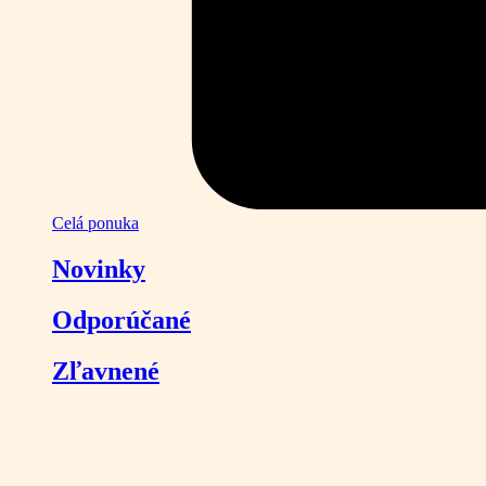
Celá ponuka
Novinky
Odporúčané
Zľavnené