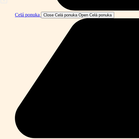
Celá ponuka
Close Celá ponuka
Open Celá ponuka