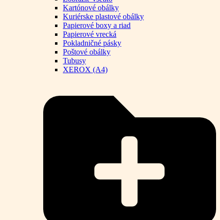
Kartónové obálky
Kuriérske plastové obálky
Papierové boxy a riad
Papierové vrecká
Pokladničné pásky
Poštové obálky
Tubusy
XEROX (A4)