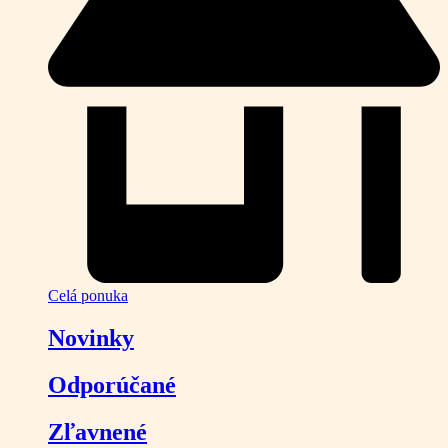
Celá ponuka
Novinky
Odporúčané
Zľavnené