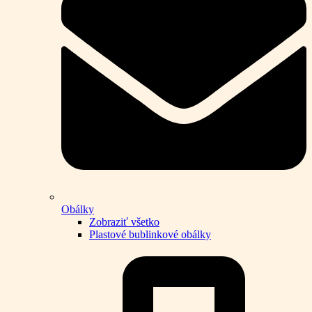
Obálky
Zobraziť všetko
Plastové bublinkové obálky