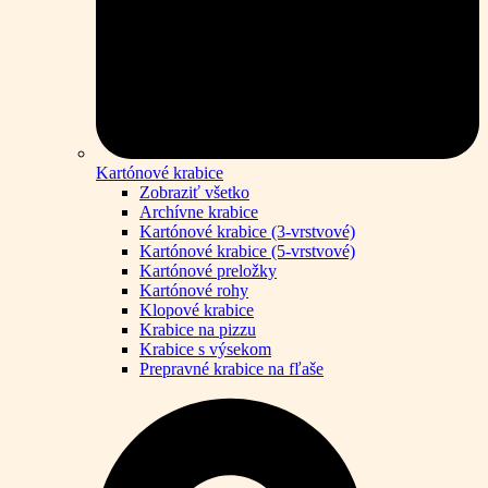
Kartónové krabice
Zobraziť všetko
Archívne krabice
Kartónové krabice (3-vrstvové)
Kartónové krabice (5-vrstvové)
Kartónové preložky
Kartónové rohy
Klopové krabice
Krabice na pizzu
Krabice s výsekom
Prepravné krabice na fľaše