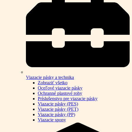
Viazacie pásky a technika
Zobraziť všetko
Oceľové viazacie pásky
Ochranné plastové rohy
Príslušenstvo pre viazacie pásky
Viazacie pásky (PES)
Viazacie pásky (PET)
Viazacie pásky (PP)
Viazacie spony