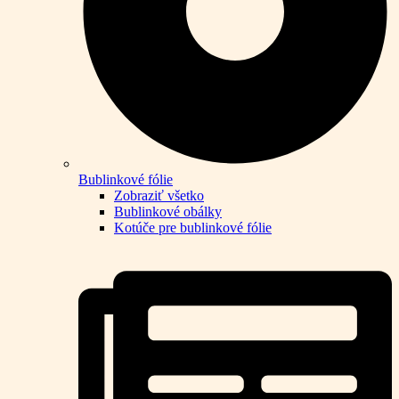
Bublinkové fólie
Zobraziť všetko
Bublinkové obálky
Kotúče pre bublinkové fólie