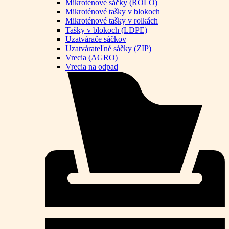
Mikroténové sáčky (ROLO)
Mikroténové tašky v blokoch
Mikroténové tašky v rolkách
Tašky v blokoch (LDPE)
Uzatvárače sáčkov
Uzatvárateľné sáčky (ZIP)
Vrecia (AGRO)
Vrecia na odpad