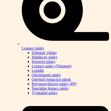
Lepiace pásky
Zobraziť všetko
Hliníkové pásky
Krepové pásky
Lepiace pásky (Filament)
Lepidlá
Obojstranné pásky
Odvíjače lepiacich pások
Polypropylénové pásky (PP)
Špeciálne lepiace pásky
Výstražné pásky