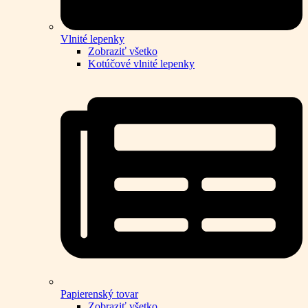
Vlnité lepenky
Zobraziť všetko
Kotúčové vlnité lepenky
Papierenský tovar
Zobraziť všetko