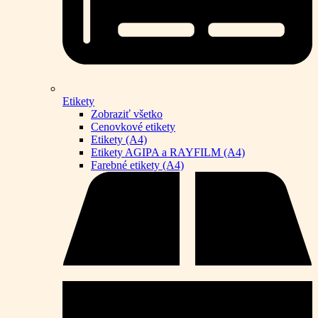
Etikety
Zobraziť všetko
Cenovkové etikety
Etikety (A4)
Etikety AGIPA a RAYFILM (A4)
Farebné etikety (A4)