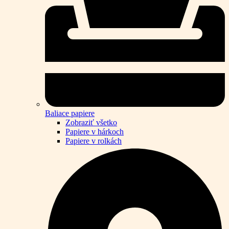
Baliace papiere
Zobraziť všetko
Papiere v hárkoch
Papiere v rolkách