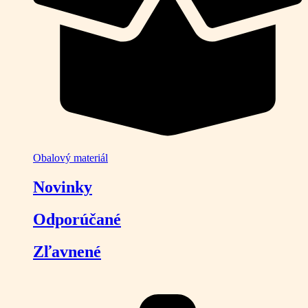
Obalový materiál
Novinky
Odporúčané
Zľavnené