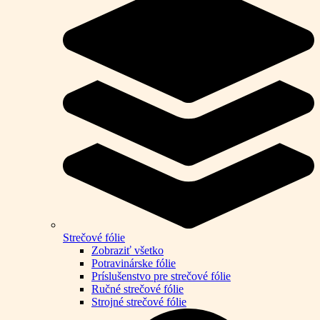
Strečové fólie
Zobraziť všetko
Potravinárske fólie
Príslušenstvo pre strečové fólie
Ručné strečové fólie
Strojné strečové fólie