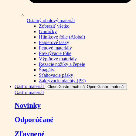
Ostatný obalový materiál
Zobraziť všetko
Gumičky
Hliníkové fólie (Alobal)
Papierové tašky
Penové materiály
Prekrývacie fólie
Výplňové materiály
Rezacie nožíky a čepele
Špagáty
Sťahovacie pásky
Zakrývacie plachty (PE)
Gastro materiál
Close Gastro materiál
Open Gastro materiál
Gastro materiál
Novinky
Odporúčané
Zľavnené