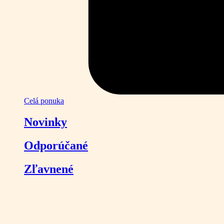
Celá ponuka
Novinky
Odporúčané
Zľavnené