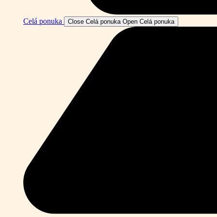
Celá ponuka
Close Celá ponuka
Open Celá ponuka