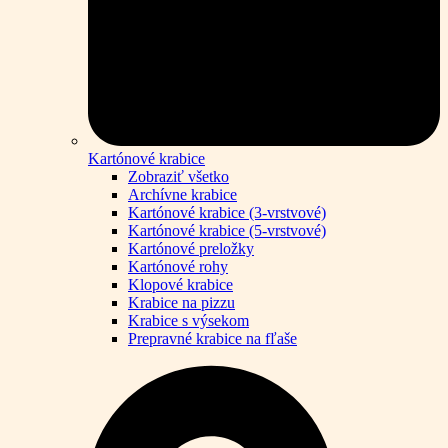
Kartónové krabice
Zobraziť všetko
Archívne krabice
Kartónové krabice (3-vrstvové)
Kartónové krabice (5-vrstvové)
Kartónové preložky
Kartónové rohy
Klopové krabice
Krabice na pizzu
Krabice s výsekom
Prepravné krabice na fľaše