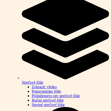
Strečové fólie
Zobraziť všetko
Potravinárske fólie
Príslušenstvo pre strečové fólie
Ručné strečové fólie
Strojné strečové fólie