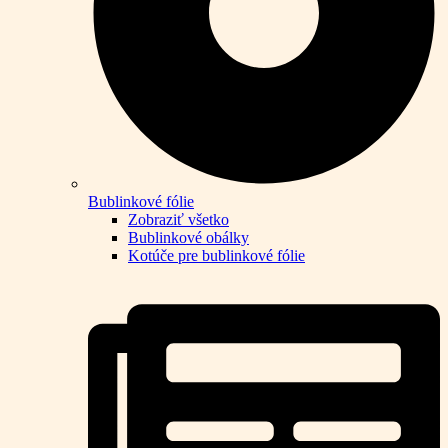
Bublinkové fólie
Zobraziť všetko
Bublinkové obálky
Kotúče pre bublinkové fólie