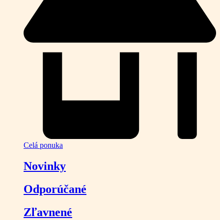
Celá ponuka
Novinky
Odporúčané
Zľavnené