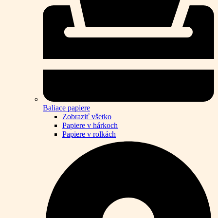
Baliace papiere
Zobraziť všetko
Papiere v hárkoch
Papiere v rolkách