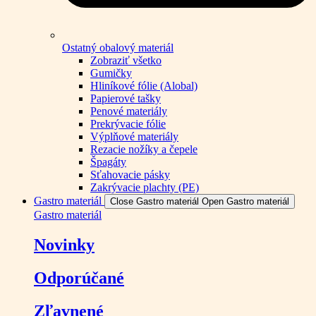
Ostatný obalový materiál
Zobraziť všetko
Gumičky
Hliníkové fólie (Alobal)
Papierové tašky
Penové materiály
Prekrývacie fólie
Výplňové materiály
Rezacie nožíky a čepele
Špagáty
Sťahovacie pásky
Zakrývacie plachty (PE)
Gastro materiál
Close Gastro materiál
Open Gastro materiál
Gastro materiál
Novinky
Odporúčané
Zľavnené