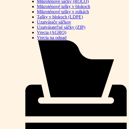
Mikroténové sáčky (ROLO)
Mikroténové tašky v blokoch
Mikroténové tašky v rolkách
Tašky v blokoch (LDPE)
Uzatvárače sáčkov
Uzatvárateľné sáčky (ZIP)
Vrecia (AGRO)
Vrecia na odpad