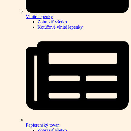
Vlnité lepenky
Zobraziť všetko
Kotúčové vlnité lepenky
Papierenský tovar
Zobraziť všetko