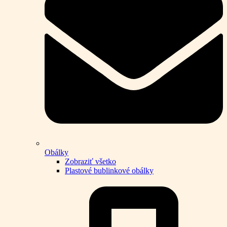
Obálky
Zobraziť všetko
Plastové bublinkové obálky