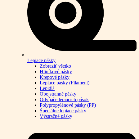
Lepiace pásky
Zobraziť všetko
Hliníkové pásky
Krepové pásky
Lepiace pásky (Filament)
Lepidlá
Obojstranné pásky
Odvíjače lepiacich pások
Polypropylénové pásky (PP)
Špeciálne lepiace pásky
Výstražné pásky