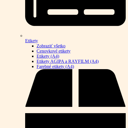
Etikety
Zobraziť všetko
Cenovkové etikety
Etikety (A4)
Etikety AGIPA a RAYFILM (A4)
Farebné etikety (A4)