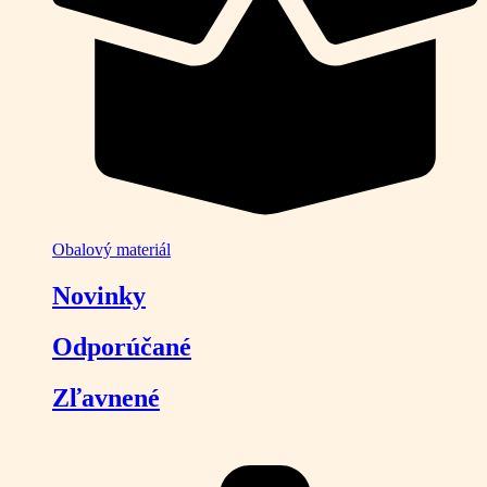
Obalový materiál
Novinky
Odporúčané
Zľavnené