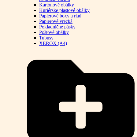
Kartónové obálky
Kuriérske plastové obálky
Papierové boxy a riad
Papierové vrecká
Pokladničné pásky
Poštové obálky
Tubusy
XEROX (A4)