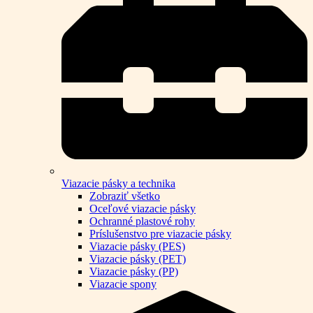
Viazacie pásky a technika
Zobraziť všetko
Oceľové viazacie pásky
Ochranné plastové rohy
Príslušenstvo pre viazacie pásky
Viazacie pásky (PES)
Viazacie pásky (PET)
Viazacie pásky (PP)
Viazacie spony