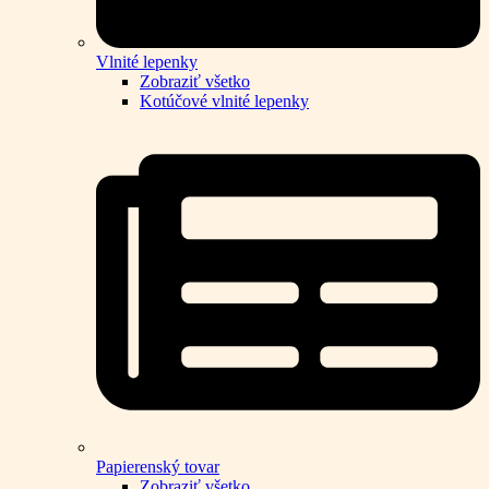
Vlnité lepenky
Zobraziť všetko
Kotúčové vlnité lepenky
Papierenský tovar
Zobraziť všetko