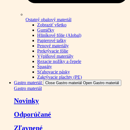
Ostatný obalový materiál
Zobraziť všetko
Gumičky
Hliníkové fólie (Alobal)
Papierové tašky
Penové materiály
Prekrývacie fólie
Výplňové materiály
Rezacie nožíky a čepele
Špagáty
Sťahovacie pásky
Zakrývacie plachty (PE)
Gastro materiál
Close Gastro materiál
Open Gastro materiál
Gastro materiál
Novinky
Odporúčané
Zľavnené