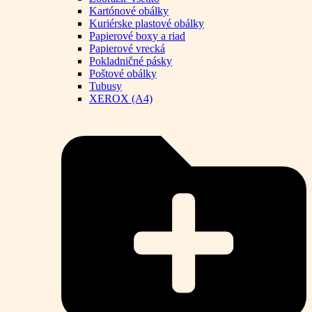
Kartónové obálky
Kuriérske plastové obálky
Papierové boxy a riad
Papierové vrecká
Pokladničné pásky
Poštové obálky
Tubusy
XEROX (A4)