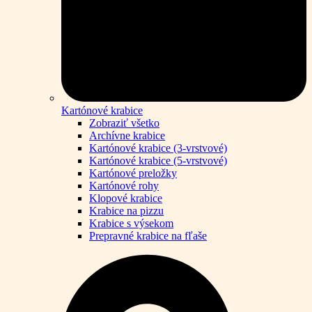
Kartónové krabice
Zobraziť všetko
Archívne krabice
Kartónové krabice (3-vrstvové)
Kartónové krabice (5-vrstvové)
Kartónové preložky
Kartónové rohy
Klopové krabice
Krabice na pizzu
Krabice s výsekom
Prepravné krabice na fľaše