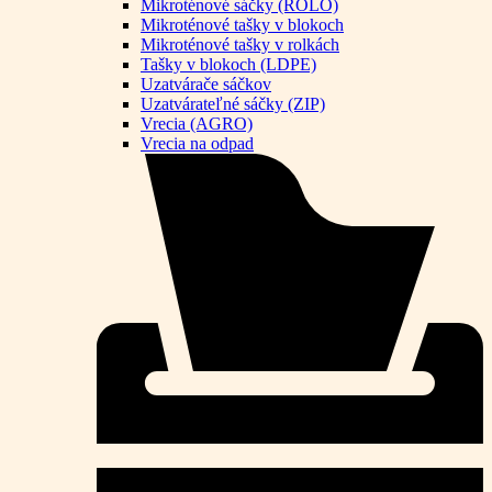
Mikroténové sáčky (ROLO)
Mikroténové tašky v blokoch
Mikroténové tašky v rolkách
Tašky v blokoch (LDPE)
Uzatvárače sáčkov
Uzatvárateľné sáčky (ZIP)
Vrecia (AGRO)
Vrecia na odpad