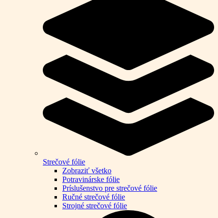
Strečové fólie
Zobraziť všetko
Potravinárske fólie
Príslušenstvo pre strečové fólie
Ručné strečové fólie
Strojné strečové fólie