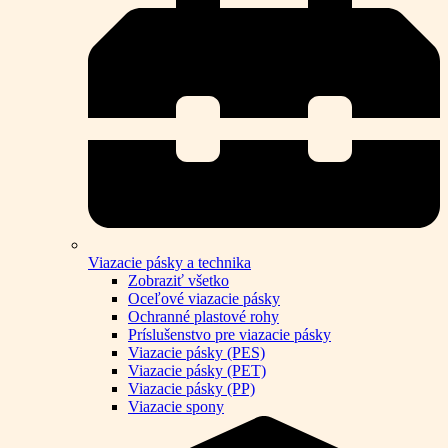
Viazacie pásky a technika
Zobraziť všetko
Oceľové viazacie pásky
Ochranné plastové rohy
Príslušenstvo pre viazacie pásky
Viazacie pásky (PES)
Viazacie pásky (PET)
Viazacie pásky (PP)
Viazacie spony