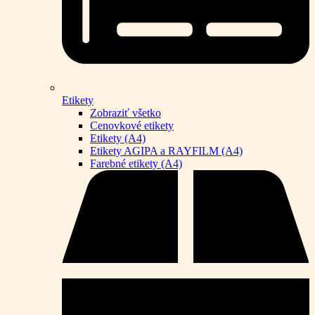
Etikety
Zobraziť všetko
Cenovkové etikety
Etikety (A4)
Etikety AGIPA a RAYFILM (A4)
Farebné etikety (A4)