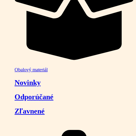
Obalový materiál
Novinky
Odporúčané
Zľavnené