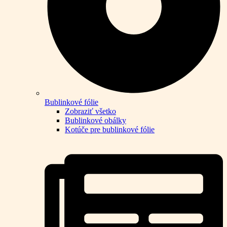
Bublinkové fólie
Zobraziť všetko
Bublinkové obálky
Kotúče pre bublinkové fólie