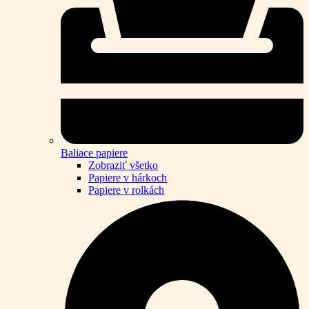
Baliace papiere
Zobraziť všetko
Papiere v hárkoch
Papiere v rolkách