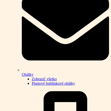
Obálky
Zobraziť všetko
Plastové bublinkové obálky