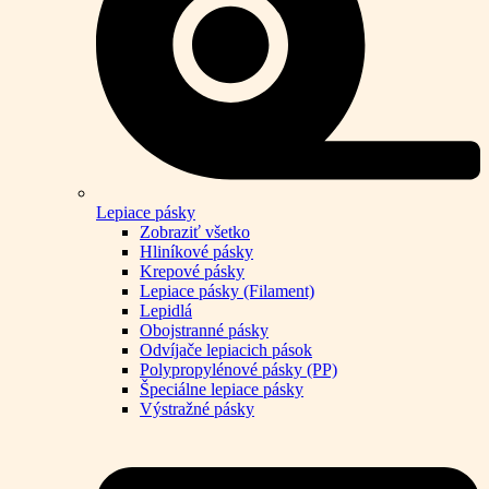
Lepiace pásky
Zobraziť všetko
Hliníkové pásky
Krepové pásky
Lepiace pásky (Filament)
Lepidlá
Obojstranné pásky
Odvíjače lepiacich pások
Polypropylénové pásky (PP)
Špeciálne lepiace pásky
Výstražné pásky