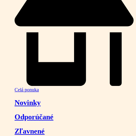
Celá ponuka
Novinky
Odporúčané
Zľavnené