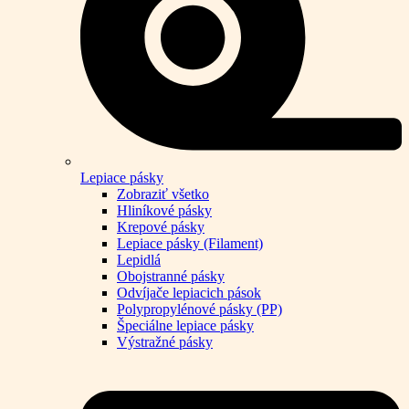
Lepiace pásky
Zobraziť všetko
Hliníkové pásky
Krepové pásky
Lepiace pásky (Filament)
Lepidlá
Obojstranné pásky
Odvíjače lepiacich pások
Polypropylénové pásky (PP)
Špeciálne lepiace pásky
Výstražné pásky