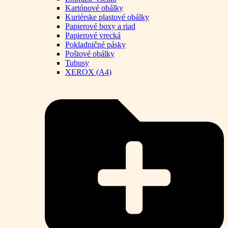
Kartónové obálky
Kuriérske plastové obálky
Papierové boxy a riad
Papierové vrecká
Pokladničné pásky
Poštové obálky
Tubusy
XEROX (A4)