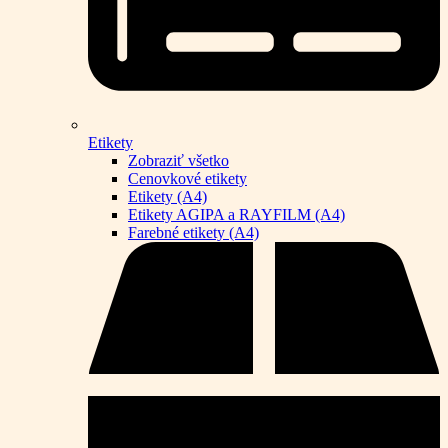
Etikety
Zobraziť všetko
Cenovkové etikety
Etikety (A4)
Etikety AGIPA a RAYFILM (A4)
Farebné etikety (A4)