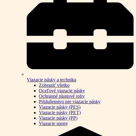
Viazacie pásky a technika
Zobraziť všetko
Oceľové viazacie pásky
Ochranné plastové rohy
Príslušenstvo pre viazacie pásky
Viazacie pásky (PES)
Viazacie pásky (PET)
Viazacie pásky (PP)
Viazacie spony