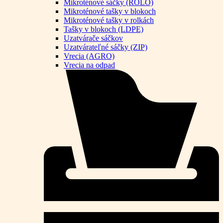
Mikroténové sáčky (ROLO)
Mikroténové tašky v blokoch
Mikroténové tašky v rolkách
Tašky v blokoch (LDPE)
Uzatvárače sáčkov
Uzatvárateľné sáčky (ZIP)
Vrecia (AGRO)
Vrecia na odpad