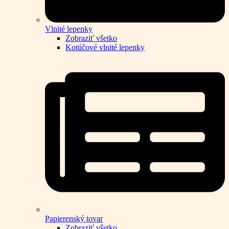
Vlnité lepenky
Zobraziť všetko
Kotúčové vlnité lepenky
Papierenský tovar
Zobraziť všetko