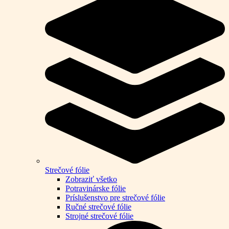
Strečové fólie
Zobraziť všetko
Potravinárske fólie
Príslušenstvo pre strečové fólie
Ručné strečové fólie
Strojné strečové fólie