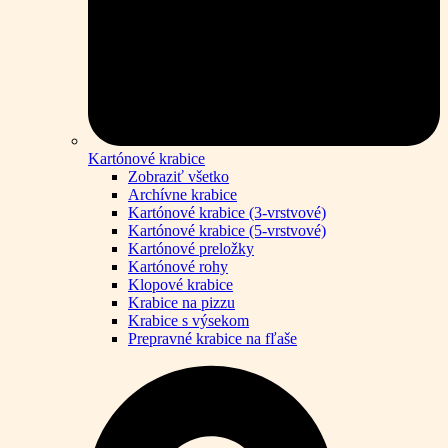
Kartónové krabice
Zobraziť všetko
Archívne krabice
Kartónové krabice (3-vrstvové)
Kartónové krabice (5-vrstvové)
Kartónové preložky
Kartónové rohy
Klopové krabice
Krabice na pizzu
Krabice s výsekom
Prepravné krabice na fľaše