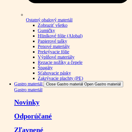
Ostatný obalový materiál
Zobraziť všetko
Gumičky
Hliníkové fólie (Alobal)
Papierové tašky
Penové materiály
Prekrývacie fólie
Výplňové materiály
Rezacie nožíky a čepele
Špagáty
Sťahovacie pásky
Zakrývacie plachty (PE)
Gastro materiál
Close Gastro materiál
Open Gastro materiál
Gastro materiál
Novinky
Odporúčané
Zľavnené