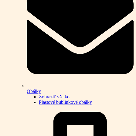
Obálky
Zobraziť všetko
Plastové bublinkové obálky