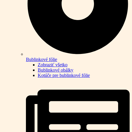
Bublinkové fólie
Zobraziť všetko
Bublinkové obálky
Kotúče pre bublinkové fólie