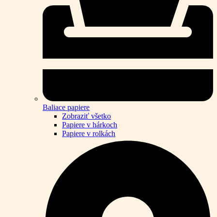
Baliace papiere
Zobraziť všetko
Papiere v hárkoch
Papiere v rolkách