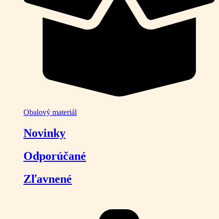
Obalový materiál
Novinky
Odporúčané
Zľavnené