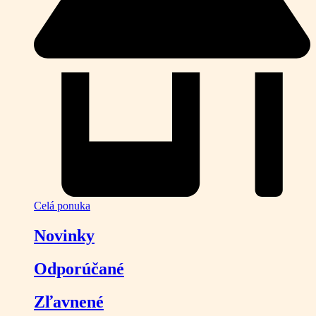
Celá ponuka
Novinky
Odporúčané
Zľavnené