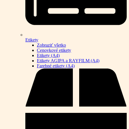
Etikety
Zobraziť všetko
Cenovkové etikety
Etikety (A4)
Etikety AGIPA a RAYFILM (A4)
Farebné etikety (A4)