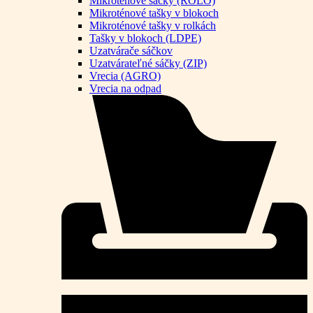
Mikroténové sáčky (ROLO)
Mikroténové tašky v blokoch
Mikroténové tašky v rolkách
Tašky v blokoch (LDPE)
Uzatvárače sáčkov
Uzatvárateľné sáčky (ZIP)
Vrecia (AGRO)
Vrecia na odpad