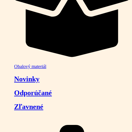
Obalový materiál
Novinky
Odporúčané
Zľavnené