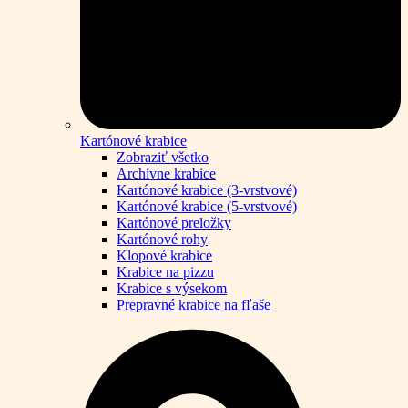
Kartónové krabice
Zobraziť všetko
Archívne krabice
Kartónové krabice (3-vrstvové)
Kartónové krabice (5-vrstvové)
Kartónové preložky
Kartónové rohy
Klopové krabice
Krabice na pizzu
Krabice s výsekom
Prepravné krabice na fľaše