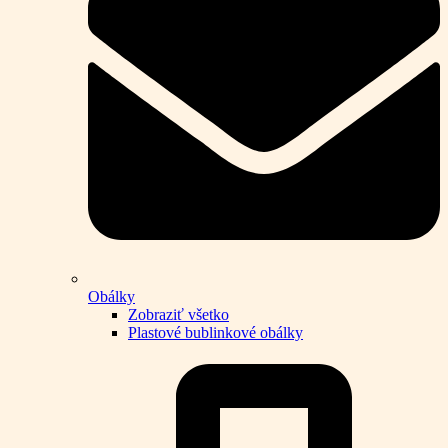
Obálky
Zobraziť všetko
Plastové bublinkové obálky