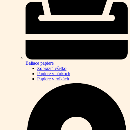
Baliace papiere
Zobraziť všetko
Papiere v hárkoch
Papiere v rolkách