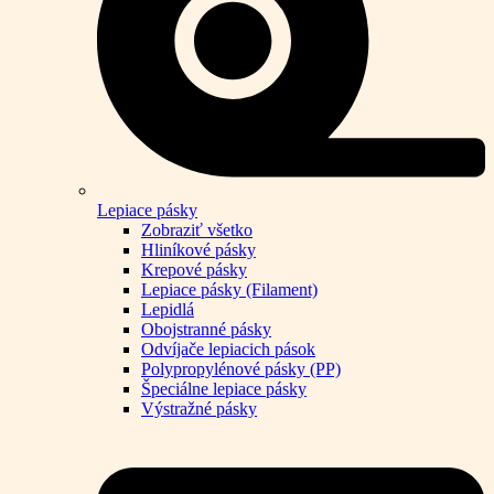
Lepiace pásky
Zobraziť všetko
Hliníkové pásky
Krepové pásky
Lepiace pásky (Filament)
Lepidlá
Obojstranné pásky
Odvíjače lepiacich pások
Polypropylénové pásky (PP)
Špeciálne lepiace pásky
Výstražné pásky