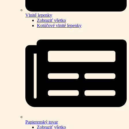
Vlnité lepenky
Zobraziť všetko
Kotúčové vlnité lepenky
Papierenský tovar
Zobraziť všetko