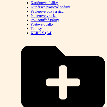
Kartónové obálky
Kuriérske plastové obálky
Papierové boxy a riad
Papierové vrecká
Pokladničné pásky
Poštové obálky
Tubusy
XEROX (A4)