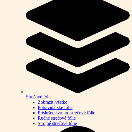
Strečové fólie
Zobraziť všetko
Potravinárske fólie
Príslušenstvo pre strečové fólie
Ručné strečové fólie
Strojné strečové fólie