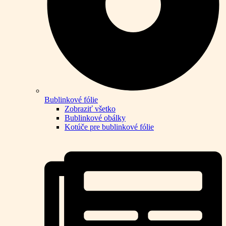
Bublinkové fólie
Zobraziť všetko
Bublinkové obálky
Kotúče pre bublinkové fólie