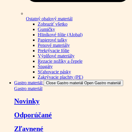
Ostatný obalový materiál
Zobraziť všetko
Gumičky
Hliníkové fólie (Alobal)
Papierové tašky
Penové materiály
Prekrývacie fólie
Výplňové materiály
Rezacie nožíky a čepele
Špagáty
Sťahovacie pásky
Zakrývacie plachty (PE)
Gastro materiál
Close Gastro materiál
Open Gastro materiál
Gastro materiál
Novinky
Odporúčané
Zľavnené