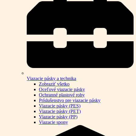
Viazacie pásky a technika
Zobraziť všetko
Oceľové viazacie pásky
Ochranné plastové rohy
Príslušenstvo pre viazacie pásky
Viazacie pásky (PES)
Viazacie pásky (PET)
Viazacie pásky (PP)
Viazacie spony