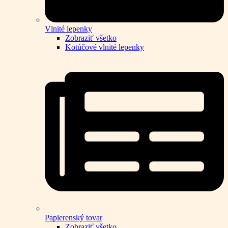
Vlnité lepenky
Zobraziť všetko
Kotúčové vlnité lepenky
Papierenský tovar
Zobraziť všetko