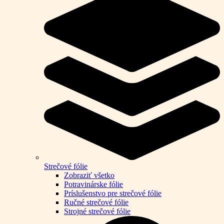
Strečové fólie
Zobraziť všetko
Potravinárske fólie
Príslušenstvo pre strečové fólie
Ručné strečové fólie
Strojné strečové fólie