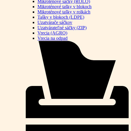
Mikroténové sáčky (ROLO)
Mikroténové tašky v blokoch
Mikroténové tašky v rolkách
Tašky v blokoch (LDPE)
Uzatvárače sáčkov
Uzatvárateľné sáčky (ZIP)
Vrecia (AGRO)
Vrecia na odpad