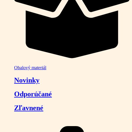
Obalový materiál
Novinky
Odporúčané
Zľavnené