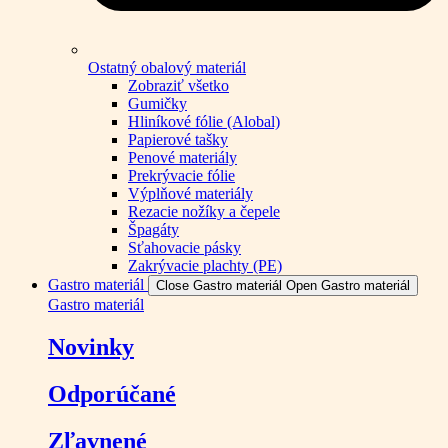
Ostatný obalový materiál
Zobraziť všetko
Gumičky
Hliníkové fólie (Alobal)
Papierové tašky
Penové materiály
Prekrývacie fólie
Výplňové materiály
Rezacie nožíky a čepele
Špagáty
Sťahovacie pásky
Zakrývacie plachty (PE)
Gastro materiál
Close Gastro materiál
Open Gastro materiál
Gastro materiál
Novinky
Odporúčané
Zľavnené