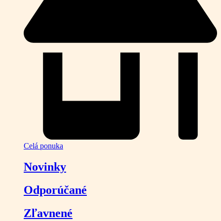
Celá ponuka
Novinky
Odporúčané
Zľavnené