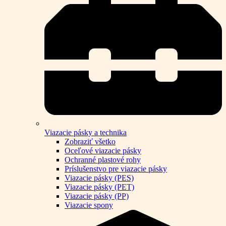
Viazacie pásky a technika
Zobraziť všetko
Oceľové viazacie pásky
Ochranné plastové rohy
Príslušenstvo pre viazacie pásky
Viazacie pásky (PES)
Viazacie pásky (PET)
Viazacie pásky (PP)
Viazacie spony