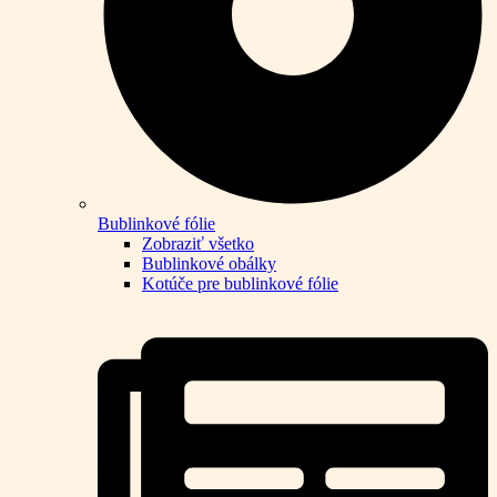
Bublinkové fólie
Zobraziť všetko
Bublinkové obálky
Kotúče pre bublinkové fólie