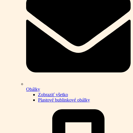
Obálky
Zobraziť všetko
Plastové bublinkové obálky