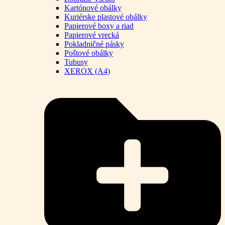
Kartónové obálky
Kuriérske plastové obálky
Papierové boxy a riad
Papierové vrecká
Pokladničné pásky
Poštové obálky
Tubusy
XEROX (A4)