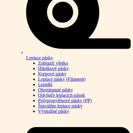
Lepiace pásky
Zobraziť všetko
Hliníkové pásky
Krepové pásky
Lepiace pásky (Filament)
Lepidlá
Obojstranné pásky
Odvíjače lepiacich pások
Polypropylénové pásky (PP)
Špeciálne lepiace pásky
Výstražné pásky