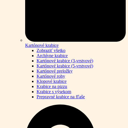
Kartónové krabice
Zobraziť všetko
Archívne krabice
Kartónové krabice (3-vrstvové)
Kartónové krabice (5-vrstvové)
Kartónové preložky
Kartónové rohy
Klopové krabice
Krabice na pizzu
Krabice s výsekom
Prepravné krabice na fľaše