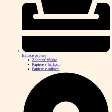
Baliace papiere
Zobraziť všetko
Papiere v hárkoch
Papiere v rolkách