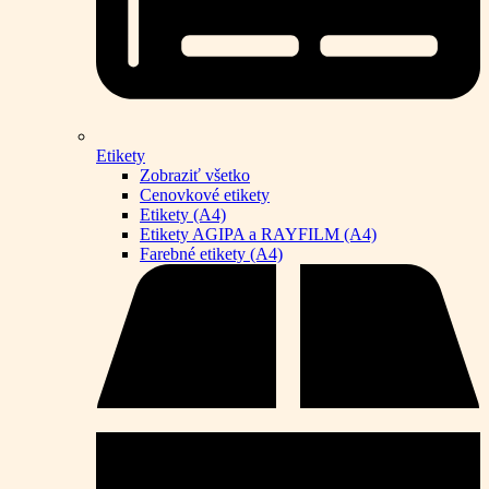
Etikety
Zobraziť všetko
Cenovkové etikety
Etikety (A4)
Etikety AGIPA a RAYFILM (A4)
Farebné etikety (A4)