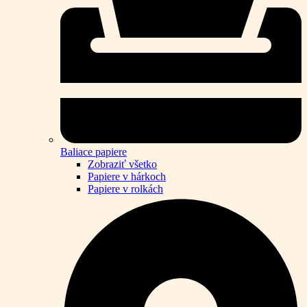
Baliace papiere
Zobraziť všetko
Papiere v hárkoch
Papiere v rolkách