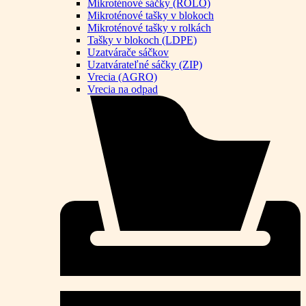
Mikroténové sáčky (ROLO)
Mikroténové tašky v blokoch
Mikroténové tašky v rolkách
Tašky v blokoch (LDPE)
Uzatvárače sáčkov
Uzatvárateľné sáčky (ZIP)
Vrecia (AGRO)
Vrecia na odpad