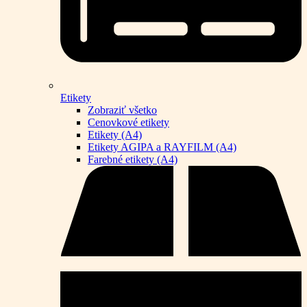
Etikety
Zobraziť všetko
Cenovkové etikety
Etikety (A4)
Etikety AGIPA a RAYFILM (A4)
Farebné etikety (A4)