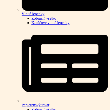
Vlnité lepenky
Zobraziť všetko
Kotúčové vlnité lepenky
Papierenský tovar
Zobraziť všetko