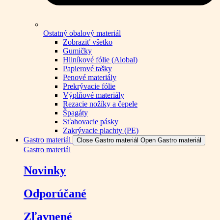
Ostatný obalový materiál
Zobraziť všetko
Gumičky
Hliníkové fólie (Alobal)
Papierové tašky
Penové materiály
Prekrývacie fólie
Výplňové materiály
Rezacie nožíky a čepele
Špagáty
Sťahovacie pásky
Zakrývacie plachty (PE)
Gastro materiál
Close Gastro materiál
Open Gastro materiál
Gastro materiál
Novinky
Odporúčané
Zľavnené