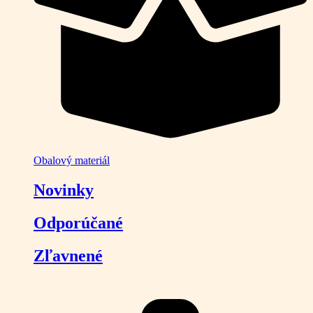
Obalový materiál
Novinky
Odporúčané
Zľavnené