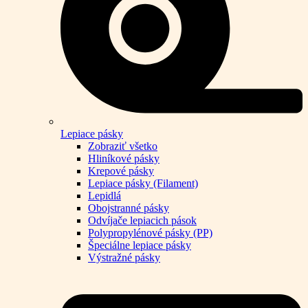
Lepiace pásky
Zobraziť všetko
Hliníkové pásky
Krepové pásky
Lepiace pásky (Filament)
Lepidlá
Obojstranné pásky
Odvíjače lepiacich pások
Polypropylénové pásky (PP)
Špeciálne lepiace pásky
Výstražné pásky