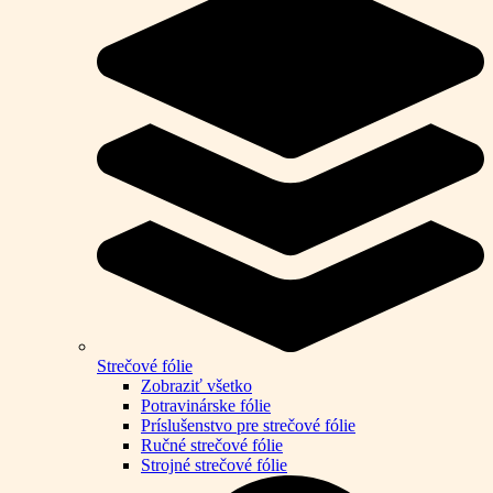
Strečové fólie
Zobraziť všetko
Potravinárske fólie
Príslušenstvo pre strečové fólie
Ručné strečové fólie
Strojné strečové fólie