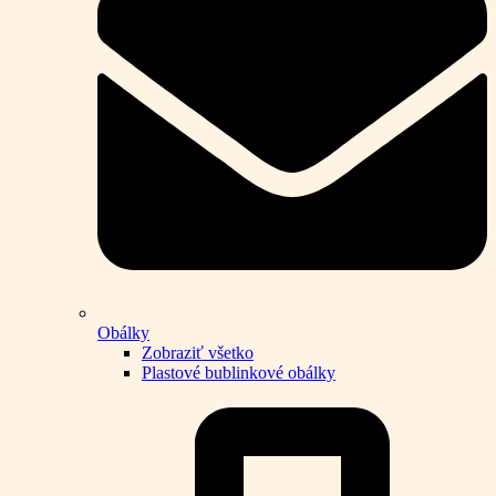
Obálky
Zobraziť všetko
Plastové bublinkové obálky