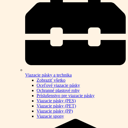
Viazacie pásky a technika
Zobraziť všetko
Oceľové viazacie pásky
Ochranné plastové rohy
Príslušenstvo pre viazacie pásky
Viazacie pásky (PES)
Viazacie pásky (PET)
Viazacie pásky (PP)
Viazacie spony