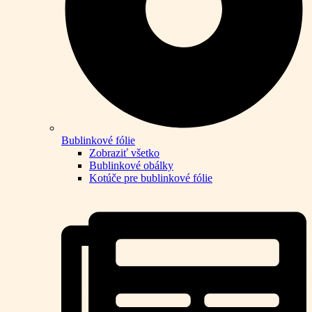
Bublinkové fólie
Zobraziť všetko
Bublinkové obálky
Kotúče pre bublinkové fólie