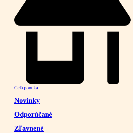
Celá ponuka
Novinky
Odporúčané
Zľavnené