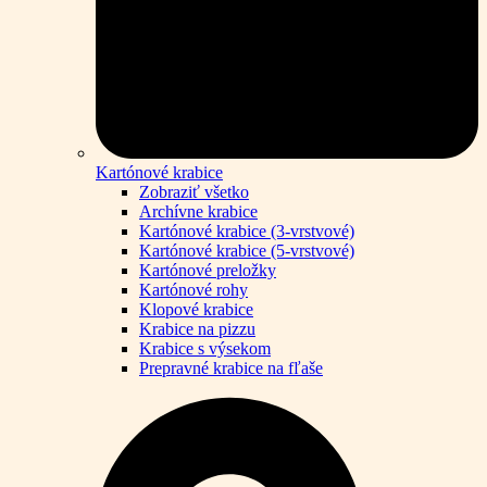
Kartónové krabice
Zobraziť všetko
Archívne krabice
Kartónové krabice (3-vrstvové)
Kartónové krabice (5-vrstvové)
Kartónové preložky
Kartónové rohy
Klopové krabice
Krabice na pizzu
Krabice s výsekom
Prepravné krabice na fľaše