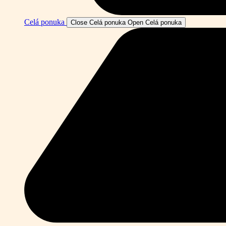
Celá ponuka
Close Celá ponuka
Open Celá ponuka