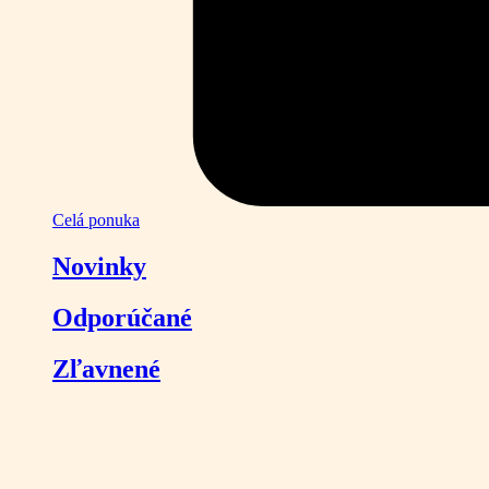
Celá ponuka
Novinky
Odporúčané
Zľavnené