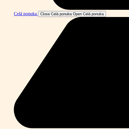
Celá ponuka
Close Celá ponuka
Open Celá ponuka