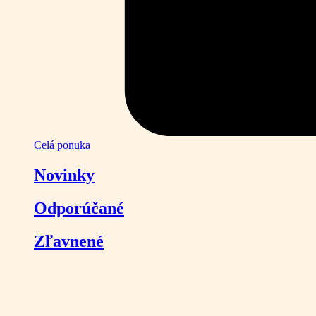
Celá ponuka
Novinky
Odporúčané
Zľavnené