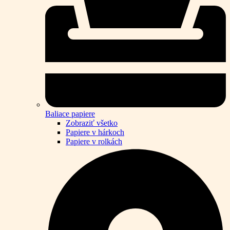
Baliace papiere
Zobraziť všetko
Papiere v hárkoch
Papiere v rolkách