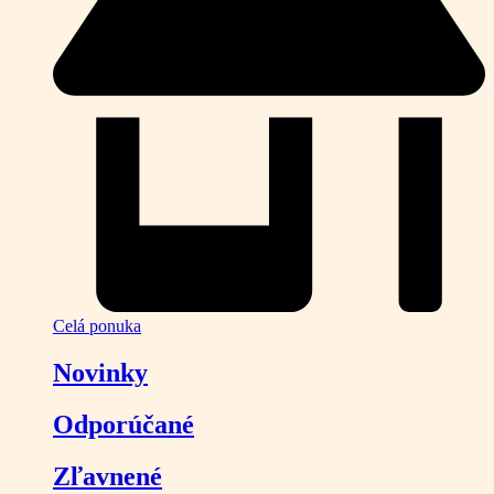
Celá ponuka
Novinky
Odporúčané
Zľavnené