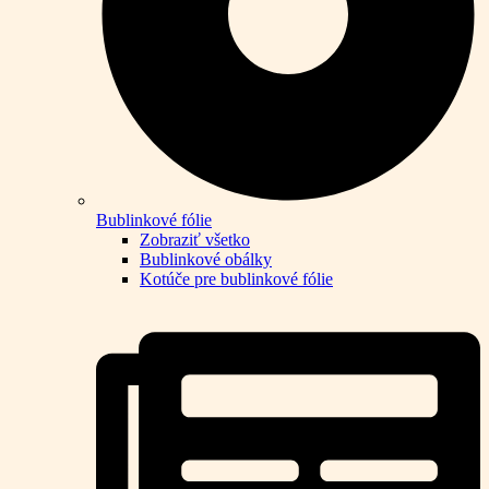
Bublinkové fólie
Zobraziť všetko
Bublinkové obálky
Kotúče pre bublinkové fólie