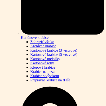
Kartónové krabice
Zobraziť všetko
Archívne krabice
Kartónové krabice (3-vrstvové)
Kartónové krabice (5-vrstvové)
Kartónové preložky
Kartónové rohy
Klopové krabice
Krabice na pizzu
Krabice s výsekom
Prepravné krabice na fľaše