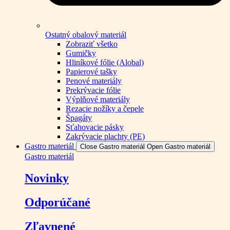
Ostatný obalový materiál
Zobraziť všetko
Gumičky
Hliníkové fólie (Alobal)
Papierové tašky
Penové materiály
Prekrývacie fólie
Výplňové materiály
Rezacie nožíky a čepele
Špagáty
Sťahovacie pásky
Zakrývacie plachty (PE)
Gastro materiál
Close Gastro materiál
Open Gastro materiál
Gastro materiál
Novinky
Odporúčané
Zľavnené