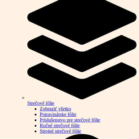
Strečové fólie
Zobraziť všetko
Potravinárske fólie
Príslušenstvo pre strečové fólie
Ručné strečové fólie
Strojné strečové fólie