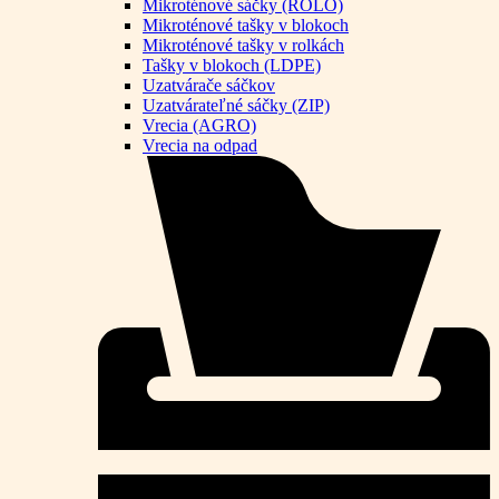
Mikroténové sáčky (ROLO)
Mikroténové tašky v blokoch
Mikroténové tašky v rolkách
Tašky v blokoch (LDPE)
Uzatvárače sáčkov
Uzatvárateľné sáčky (ZIP)
Vrecia (AGRO)
Vrecia na odpad