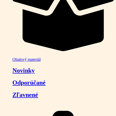
Obalový materiál
Novinky
Odporúčané
Zľavnené