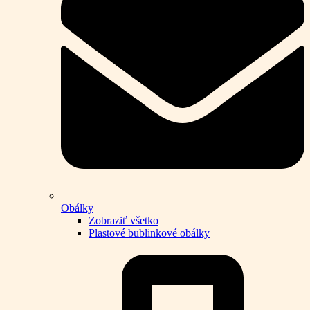
Obálky
Zobraziť všetko
Plastové bublinkové obálky