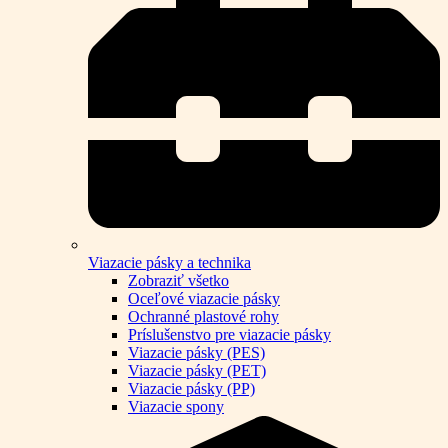
Viazacie pásky a technika
Zobraziť všetko
Oceľové viazacie pásky
Ochranné plastové rohy
Príslušenstvo pre viazacie pásky
Viazacie pásky (PES)
Viazacie pásky (PET)
Viazacie pásky (PP)
Viazacie spony