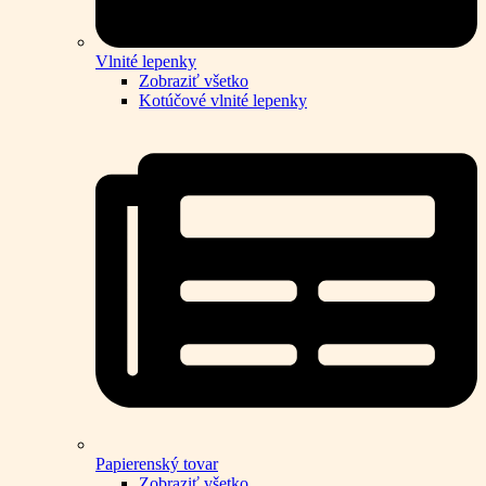
Vlnité lepenky
Zobraziť všetko
Kotúčové vlnité lepenky
Papierenský tovar
Zobraziť všetko