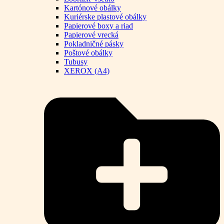
Kartónové obálky
Kuriérske plastové obálky
Papierové boxy a riad
Papierové vrecká
Pokladničné pásky
Poštové obálky
Tubusy
XEROX (A4)