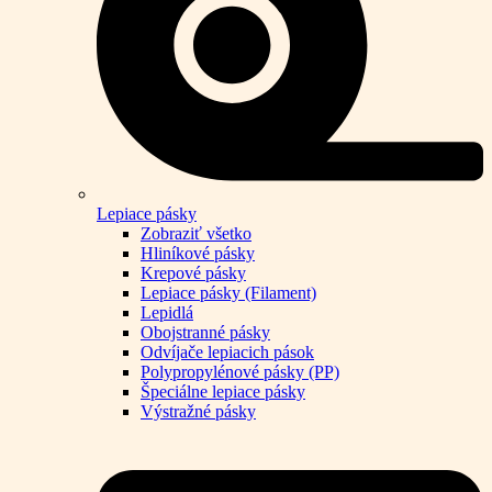
Lepiace pásky
Zobraziť všetko
Hliníkové pásky
Krepové pásky
Lepiace pásky (Filament)
Lepidlá
Obojstranné pásky
Odvíjače lepiacich pások
Polypropylénové pásky (PP)
Špeciálne lepiace pásky
Výstražné pásky