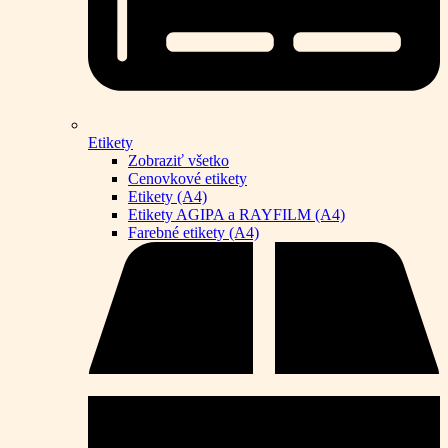
Etikety
Zobraziť všetko
Cenovkové etikety
Etikety (A4)
Etikety AGIPA a RAYFILM (A4)
Farebné etikety (A4)