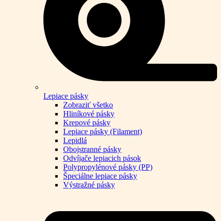
Lepiace pásky
Zobraziť všetko
Hliníkové pásky
Krepové pásky
Lepiace pásky (Filament)
Lepidlá
Obojstranné pásky
Odvíjače lepiacich pások
Polypropylénové pásky (PP)
Špeciálne lepiace pásky
Výstražné pásky