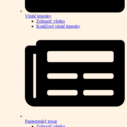
Vlnité lepenky
Zobraziť všetko
Kotúčové vlnité lepenky
Papierenský tovar
Zobraziť všetko