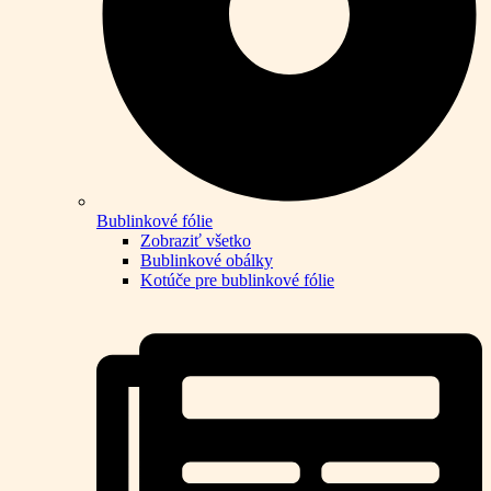
Bublinkové fólie
Zobraziť všetko
Bublinkové obálky
Kotúče pre bublinkové fólie