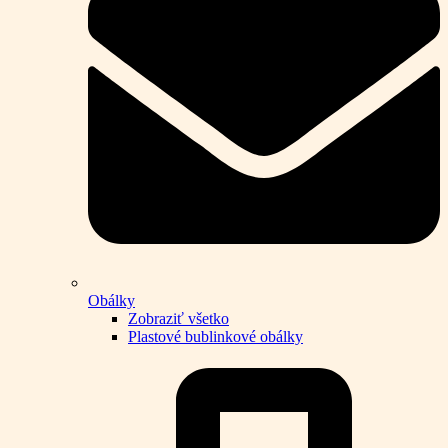
Obálky
Zobraziť všetko
Plastové bublinkové obálky