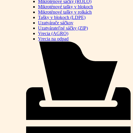
Mikroténové sáčky (ROLO)
Mikroténové tašky v blokoch
Mikroténové tašky v rolkách
Tašky v blokoch (LDPE)
Uzatvárače sáčkov
Uzatvárateľné sáčky (ZIP)
Vrecia (AGRO)
Vrecia na odpad