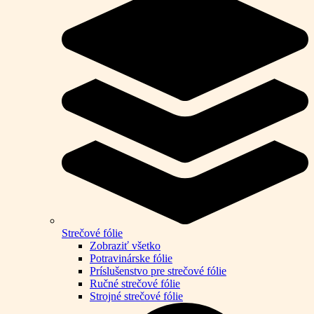
Strečové fólie
Zobraziť všetko
Potravinárske fólie
Príslušenstvo pre strečové fólie
Ručné strečové fólie
Strojné strečové fólie