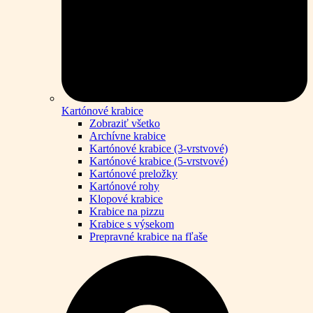
Kartónové krabice
Zobraziť všetko
Archívne krabice
Kartónové krabice (3-vrstvové)
Kartónové krabice (5-vrstvové)
Kartónové preložky
Kartónové rohy
Klopové krabice
Krabice na pizzu
Krabice s výsekom
Prepravné krabice na fľaše