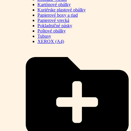
Kartónové obálky
Kuriérske plastové obálky
Papierové boxy a riad
Papierové vrecká
Pokladničné pásky
Poštové obálky
Tubusy
XEROX (A4)