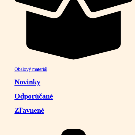
Obalový materiál
Novinky
Odporúčané
Zľavnené