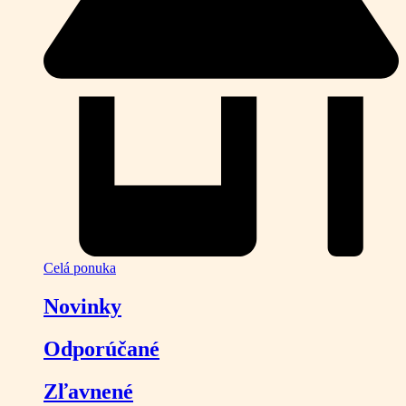
Celá ponuka
Novinky
Odporúčané
Zľavnené