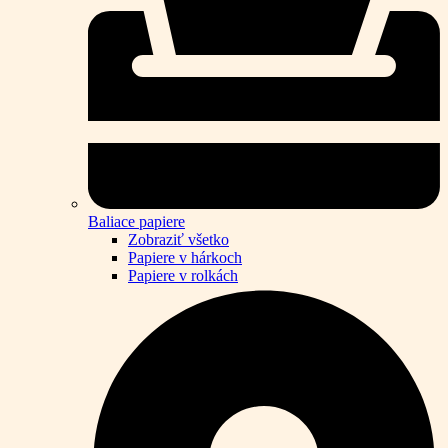
Baliace papiere
Zobraziť všetko
Papiere v hárkoch
Papiere v rolkách