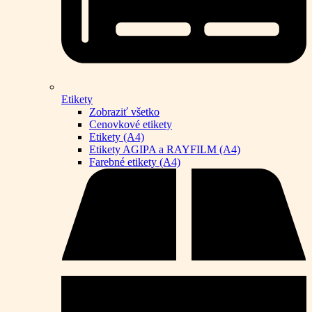
Etikety
Zobraziť všetko
Cenovkové etikety
Etikety (A4)
Etikety AGIPA a RAYFILM (A4)
Farebné etikety (A4)