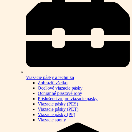
Viazacie pásky a technika
Zobraziť všetko
Oceľové viazacie pásky
Ochranné plastové rohy
Príslušenstvo pre viazacie pásky
Viazacie pásky (PES)
Viazacie pásky (PET)
Viazacie pásky (PP)
Viazacie spony