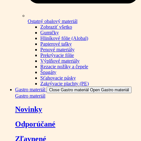
Ostatný obalový materiál
Zobraziť všetko
Gumičky
Hliníkové fólie (Alobal)
Papierové tašky
Penové materiály
Prekrývacie fólie
Výplňové materiály
Rezacie nožíky a čepele
Špagáty
Sťahovacie pásky
Zakrývacie plachty (PE)
Gastro materiál
Close Gastro materiál
Open Gastro materiál
Gastro materiál
Novinky
Odporúčané
Zľavnené