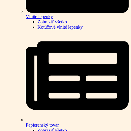
Vlnité lepenky
Zobraziť všetko
Kotúčové vlnité lepenky
Papierenský tovar
Zobraziť všetko