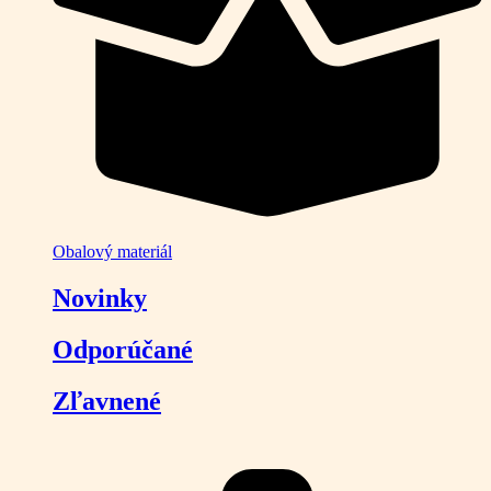
Obalový materiál
Novinky
Odporúčané
Zľavnené