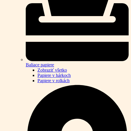
Baliace papiere
Zobraziť všetko
Papiere v hárkoch
Papiere v rolkách