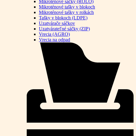
Mikroténové sáčky (ROLO)
Mikroténové tašky v blokoch
Mikroténové tašky v rolkách
Tašky v blokoch (LDPE)
Uzatvárače sáčkov
Uzatvárateľné sáčky (ZIP)
Vrecia (AGRO)
Vrecia na odpad