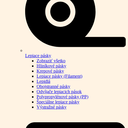
Lepiace pásky
Zobraziť všetko
Hliníkové pásky
Krepové pásky
Lepiace pásky (Filament)
Lepidlá
Obojstranné pásky
Odvíjače lepiacich pások
Polypropylénové pásky (PP)
Špeciálne lepiace pásky
Výstražné pásky