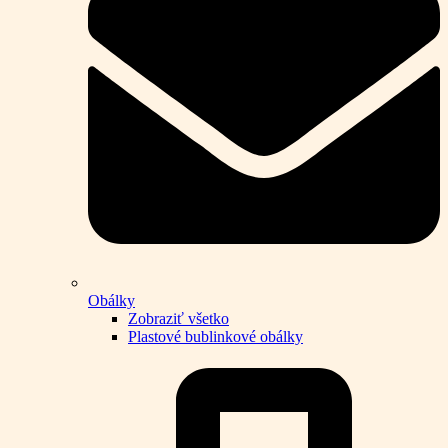
Obálky
Zobraziť všetko
Plastové bublinkové obálky