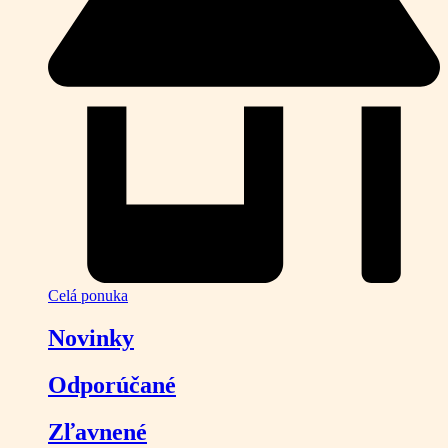
Celá ponuka
Novinky
Odporúčané
Zľavnené