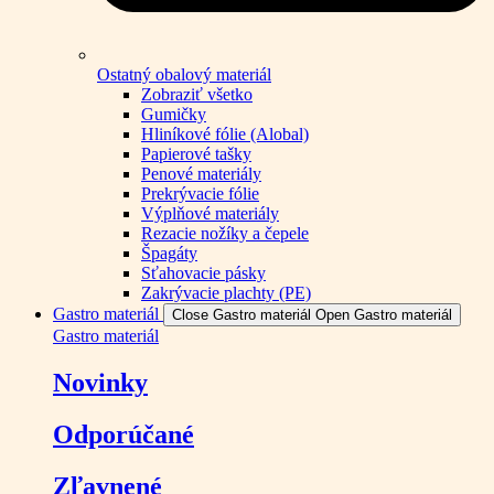
Ostatný obalový materiál
Zobraziť všetko
Gumičky
Hliníkové fólie (Alobal)
Papierové tašky
Penové materiály
Prekrývacie fólie
Výplňové materiály
Rezacie nožíky a čepele
Špagáty
Sťahovacie pásky
Zakrývacie plachty (PE)
Gastro materiál
Close Gastro materiál
Open Gastro materiál
Gastro materiál
Novinky
Odporúčané
Zľavnené