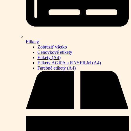
Etikety
Zobraziť všetko
Cenovkové etikety
Etikety (A4)
Etikety AGIPA a RAYFILM (A4)
Farebné etikety (A4)