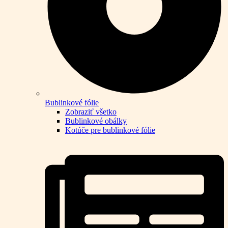
Bublinkové fólie
Zobraziť všetko
Bublinkové obálky
Kotúče pre bublinkové fólie