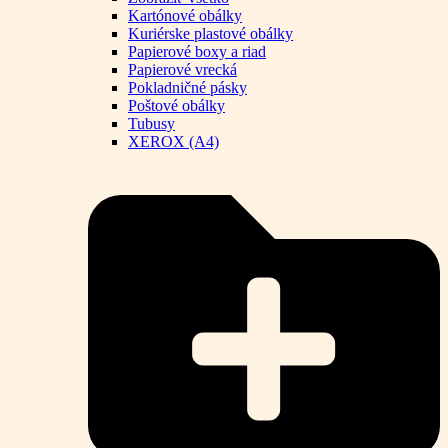
Kartónové obálky
Kuriérske plastové obálky
Papierové boxy a riad
Papierové vrecká
Pokladničné pásky
Poštové obálky
Tubusy
XEROX (A4)