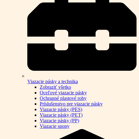
Viazacie pásky a technika
Zobraziť všetko
Oceľové viazacie pásky
Ochranné plastové rohy
Príslušenstvo pre viazacie pásky
Viazacie pásky (PES)
Viazacie pásky (PET)
Viazacie pásky (PP)
Viazacie spony