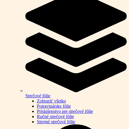
Strečové fólie
Zobraziť všetko
Potravinárske fólie
Príslušenstvo pre strečové fólie
Ručné strečové fólie
Strojné strečové fólie