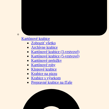
Kartónové krabice
Zobraziť všetko
Archívne krabice
Kartónové krabice (3-vrstvové)
Kartónové krabice (5-vrstvové)
Kartónové preložky
Kartónové rohy
Klopové krabice
Krabice na pizzu
Krabice s výsekom
Prepravné krabice na fľaše